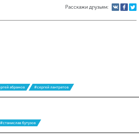
Расскажи друзьям:
ргей абрамов
#сергей лантратов
#станислав бутузов