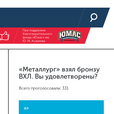
При поддержке
благотворительного
фонда «Юмас» им.
Ю. М. Асаилова
«Металлург» взял бронзу
ВХЛ. Вы удовлетворены?
Всего проголосовали: 331
да