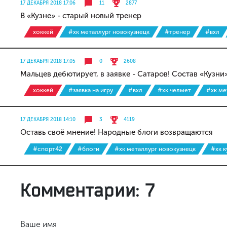
17 ДЕКАБРЯ 2018 17:06
11
2877
В «Кузне» - старый новый тренер
хоккей
#хк металлург новокузнецк
#тренер
#вхл
17 ДЕКАБРЯ 2018 17:05
0
2608
Мальцев дебютирует, в заявке - Сатаров! Состав «Кузни
хоккей
#заявка на игру
#вхл
#хк челмет
#хк ме
17 ДЕКАБРЯ 2018 14:10
3
4119
Оставь своё мнение! Народные блоги возвращаются
#спорт42
#блоги
#хк металлург новокузнецк
#хк 
Комментарии: 7
Ваше имя