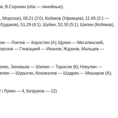
в, В.Сорокин (оба — линейные).
Морозов), 08.21 (2:0). Кобяков (Уфимцев), 11.49 (2:1 —
Ердаков), 51.29 (4:1). Шубин, 52.30 (5:1). Шипин (Кобяков),
ин — Локтев — Коростин (А); Щукин — Мегалинский,
орозов — Гловацкий — Иванов; Жданов, Мальцев —
ненко, Зиновьев — Шипин — Тарасов (К); Никулин —
пелев — Шурыгин, Коновалов — Шадрин — Мошаров (А);
/ Лукин — 4, Безруков — 12)