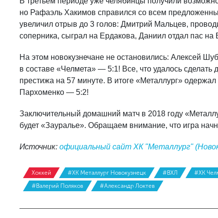
В третьем периоде уже челябинцы получили возможнос
но Рафаэль Хакимов справился со всем предложенны
увеличил отрыв до 3 голов: Дмитрий Мальцев, провод
соперника, сыграл на Ердакова, Даниил отдал пас на 
На этом новокузнечане не остановились: Алексей Шуб
в составе «Челмета» — 5:1! Все, что удалось сделать 
престижа на 57 минуте. В итоге «Металлург» одержал
Пархоменко — 5:2!
Заключительный домашний матч в 2018 году «Металл
будет «Зауралье». Обращаем внимание, что игра начне
Источник:
официальный сайт ХК "Металлург" (Новок
Хоккей
#ХК Металлург Новокузнецк
#ВХЛ
#ХК Чел
#Валерий Поляков
#Александр Локтев