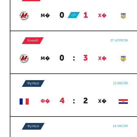
0
:
1
М�
ОТ
Х�
Хоккей
27 АПРЕЛЯ
0
:
3
М�
Х�
Футбол
15 ИЮЛЯ
4
:
2
Ф�
Х�
Футбол
14 ИЮЛЯ