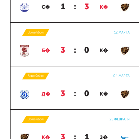
1
:
3
С�
К�
Волейбол
12 МАРТА
3
:
0
Б�
К�
Волейбол
04 МАРТА
3
:
0
Д�
К�
Волейбол
25 ФЕВРАЛЯ
3
:
1
К�
З�