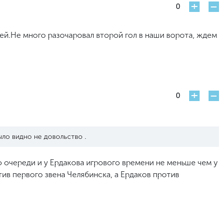
+
-
0
кей.Не много разочаровал второй гол в наши ворота, ждем
+
-
0
ыло видно не довольство .
о очереди и у Ердакова игрового времени не меньше чем у
тив первого звена Челябинска, а Ердаков против