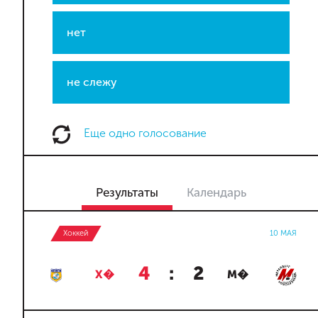
нет
не слежу
Еще одно голосование
Результаты
Календарь
Хоккей
10 МАЯ
4
:
2
Х�
М�