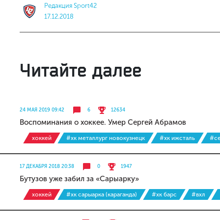
Редакция Sport42
17.12.2018
Читайте далее
24 МАЯ 2019 09:42
6
12634
Воспоминания о хоккее. Умер Сергей Абрамов
хоккей
#хк металлург новокузнецк
#хк ижсталь
#се
17 ДЕКАБРЯ 2018 20:38
0
1947
Бутузов уже забил за «Сарыарку»
хоккей
#хк сарыарка (караганда)
#хк барс
#вхл