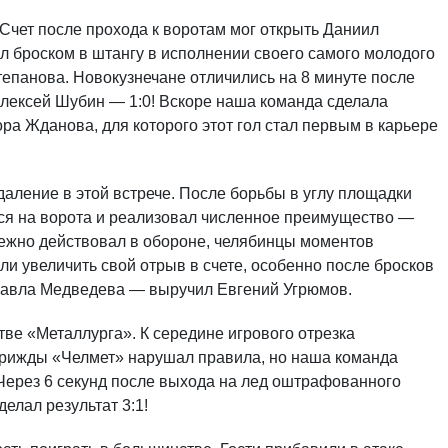
Счет после прохода к воротам мог открыть Даниил
л броском в штангу в исполнении своего самого молодого
епанова. Новокузнечане отличились на 8 минуте после
Алексей Шубин — 1:0! Вскоре наша команда сделала
ора Жданова, для которого этот гол стал первым в карьере
даление в этой встрече. После борьбы в углу площадки
лся на ворота и реализовал численное преимущество —
дежно действовал в обороне, челябинцы моментов
гли увеличить свой отрыв в счете, особенно после бросков
Павла Медведева — выручил Евгений Угрюмов.
ве «Металлурга». К середине игрового отрезка
 Трижды «Челмет» нарушал правила, но наша команда
. Через 6 секунд после выхода на лед оштрафованного
елал результат 3:1!