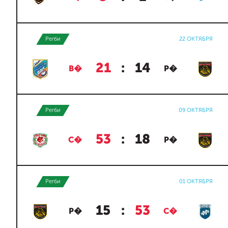
Регби
22 ОКТЯБРЯ
21
:
14
В�
Р�
Регби
09 ОКТЯБРЯ
53
:
18
С�
Р�
Регби
01 ОКТЯБРЯ
15
:
53
Р�
С�