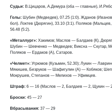
Судьи:
В.Цицаров, А.Демура (оба — главные), И.Рябо
Голы:
Шубин (Медведев), 07.25 (1:0). Жданов (Иванов, 
бол). Локтев (Дюрягин), 33.10 (3:1). Поляков (Мальцев, 
56.48 (5:2).
«Металлург»:
Хакимов; Маслов — Балдаев (К), Дюряг
Шубин — Шевченко — Медведев; Виксна — Скутар, М
Поляков — Ердаков (А), Сатаров.
«Челмет»:
Угрюмов (Кузьмин, 52.30); Лукин — Лаври
Мякишев, Безруков — Шафигулин (А) — Кобяков; Ше
Мокрушев, Степанов — Мелихов — Уфимцев.
Штраф:
6 — 16 (Маслов — 2, Балдаев — 2, Щукин — 2 
Броски:
45 — 27
Вбрасывания:
37 — 29