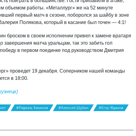
ть поиграть в большинстве. Гости прибавили в атаке,
м объемом работы. «Металлург» же на 52 минуте
ивший первый матч в сезоне, поборолся за шайбу в зоне
Валерия Полякова, который в касание был точен — 4:1!
ин броском в своем исполнении привел к замене вратаря
до завершения матча уральцам, так это забить гол
 победу в первом поединке под руководством Дмитрия
ург» проведет 19 декабря. Соперником нашей команды
тся в 18:00.
узнецк)
мет
#Рафаэль Хакимов
#Алексей Шубин
#Егор Жданов