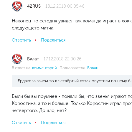
42RUS
18.12.2018 00:05:46
Наконец-то сегодня увидел как команда играет в хок
следующего матча.
Ответить
Поделиться
Булат
17.12.2018 22:00:26
В ответ на
комментарий
Пользователя
Вован
Ердакова зачем то в четвёртый пятак опустили по нему б
Были бы вы поумнее - поняли бы, что звенья играют п
Коростина, а то и больше. Только Коростин играл про
четвертого. Дошло, нет?
Ответить
Поделиться