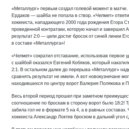
«Металлург» первым создал голевой момент в матче. 
Ердаков — шайба не попала в створ. «Челмет» ответи
хоккеиста, нападающего 2000 года рождения Егора Ст
проведенной контратаки, которую начал и завершил 
результат 2:0 — цели достиг бросок от синей линии Ег
в составе «Металлурга»!
«Челмет» сократил отставание, использовав первое у
с шайбой оказался Евгений Кобяков, который накати
2:1. В остальном далее до перерыва «Металлург» на
сравнять результат не имели. А вот новокузнечане мо
находившихся по центру ворот Валерия Полякова и 
Весь второй период прошел при заметном преимущест
соотношение по броскам в сторону ворот было 18:2!
забила гол не в формате 5 на 4, а в равных составах
хоккеиста Александр Локтев броском в дальний угол сд