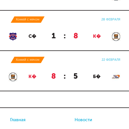
Хоккей с мячом
28 ФЕВРАЛЯ
1
:
8
С�
К�
Хоккей с мячом
22 ФЕВРАЛЯ
8
:
5
К�
Б�
Главная
Новости