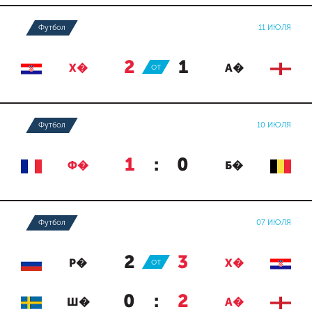
Футбол
11 ИЮЛЯ
2
:
1
Х�
ОТ
А�
Футбол
10 ИЮЛЯ
1
:
0
Ф�
Б�
Футбол
07 ИЮЛЯ
2
:
3
Р�
ОТ
Х�
0
:
2
Ш�
А�