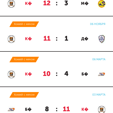
12
:
3
К�
М�
Хоккей с мячом
06 НОЯБРЯ
11
:
1
К�
Д�
Хоккей с мячом
06 МАРТА
10
:
4
К�
Б�
Хоккей с мячом
03 МАРТА
8
:
11
Б�
К�