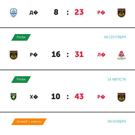
8
:
23
Д�
Р�
Регби
06 СЕНТЯБРЯ
16
:
31
Р�
Л�
Регби
14 АВГУСТА
10
:
43
Х�
Р�
Хоккей с мячом
09 НОЯБРЯ