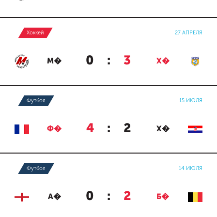
Хоккей
27 АПРЕЛЯ
0
:
3
М�
Х�
Футбол
15 ИЮЛЯ
4
:
2
Ф�
Х�
Футбол
14 ИЮЛЯ
0
:
2
А�
Б�