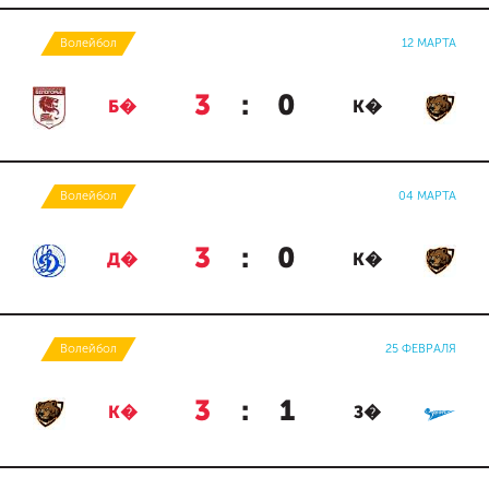
Волейбол
12 МАРТА
3
:
0
Б�
К�
Волейбол
04 МАРТА
3
:
0
Д�
К�
Волейбол
25 ФЕВРАЛЯ
3
:
1
К�
З�