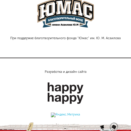
При поддержке благотворительного фонда "Юмас" им. Ю. М. Асаилова
Разработка и дизайн сайта