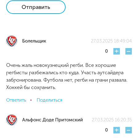
Отправить
Болельщик
27.03.2025 18:49:04
+
-
0
Очень жаль новокузнецкий регби. Все хорошие
регбисты разбежались кто куда. Участь аутсайдера
забронирована. Футбола нет, регби на грани развала.
Хоккей бы сохранить.
Ответить
Поделиться
Альфонс Доде Притомский
27.03.2025 16:20:35
+
-
0