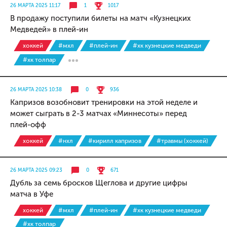
26 МАРТА 2025 11:17
1
1017
В продажу поступили билеты на матч «Кузнецких
Медведей» в плей-ин
хоккей
#мхл
#плей-ин
#хк кузнецкие медведи
#хк толпар
26 МАРТА 2025 10:38
0
936
Капризов возобновит тренировки на этой неделе и
может сыграть в 2-3 матчах «Миннесоты» перед
плей-офф
хоккей
#нхл
#кирилл капризов
#травмы (хоккей)
26 МАРТА 2025 09:23
0
671
Дубль за семь бросков Щеглова и другие цифры
матча в Уфе
хоккей
#мхл
#плей-ин
#хк кузнецкие медведи
#хк толпар