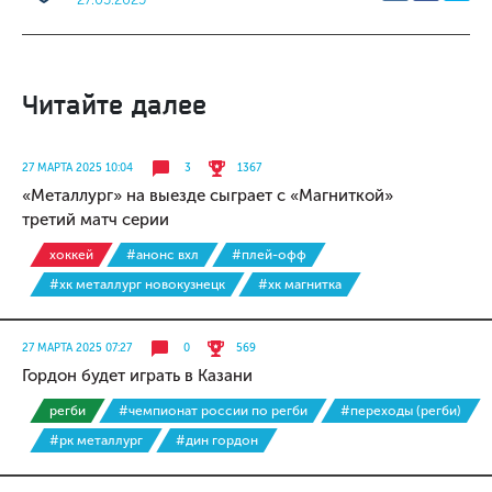
Читайте далее
27 МАРТА 2025 10:04
3
1367
«Металлург» на выезде сыграет с «Магниткой»
третий матч серии
хоккей
#анонс вхл
#плей-офф
#хк металлург новокузнецк
#хк магнитка
27 МАРТА 2025 07:27
0
569
Гордон будет играть в Казани
регби
#чемпионат россии по регби
#переходы (регби)
#рк металлург
#дин гордон