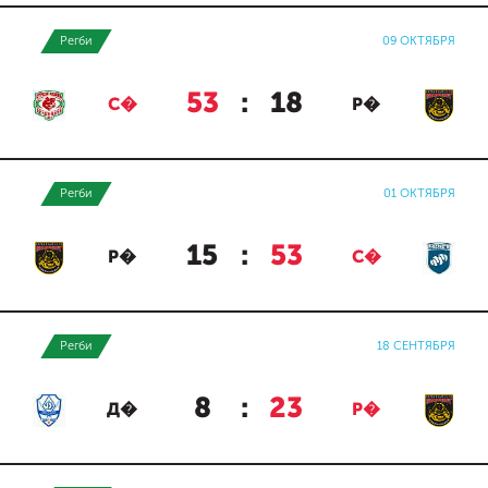
Регби
09 ОКТЯБРЯ
53
:
18
С�
Р�
Регби
01 ОКТЯБРЯ
15
:
53
Р�
С�
Регби
18 СЕНТЯБРЯ
8
:
23
Д�
Р�