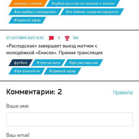
хоккей с мячом
#кубок россии по хоккею с мячом
#хк кузбасс (кемерово)
#хк байкал-энергия (иркутск)
#прямой эфир
07 СЕНТЯБРЯ 2025 13:43
0
385
«Распадская» завершает выезд матчем с
молодёжкой «Енисея». Прямая трансляция
футбол
#третья лига
#фк распадская
#фк енисей-м
#прямой эфир
Комментарии: 2
Правила
Ваше имя
Ваш email