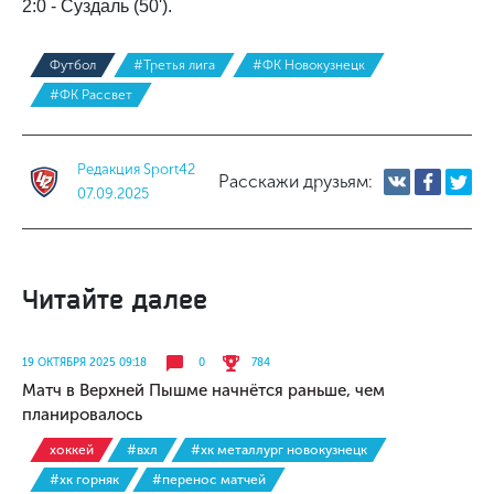
2:0 - Суздаль (50').
Футбол
#Третья лига
#ФК Новокузнецк
#ФК Рассвет
Редакция Sport42
Расскажи друзьям:
07.09.2025
Читайте далее
19 ОКТЯБРЯ 2025 09:18
0
784
Матч в Верхней Пышме начнётся раньше, чем
планировалось
хоккей
#вхл
#хк металлург новокузнецк
#хк горняк
#перенос матчей