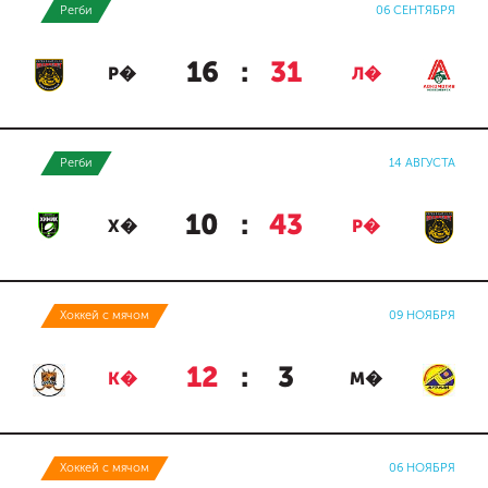
Регби
06 СЕНТЯБРЯ
16
:
31
Р�
Л�
Регби
14 АВГУСТА
10
:
43
Х�
Р�
Хоккей с мячом
09 НОЯБРЯ
12
:
3
К�
М�
Хоккей с мячом
06 НОЯБРЯ