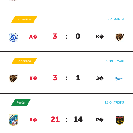
Волейбол
04 МАРТА
3
:
0
Д�
К�
Волейбол
25 ФЕВРАЛЯ
3
:
1
К�
З�
Регби
22 ОКТЯБРЯ
21
:
14
В�
Р�