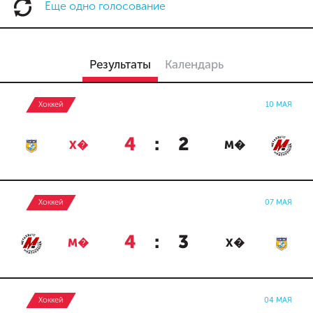
Еще одно голосование
Результаты
Календарь
Хоккей
10 МАЯ
4
:
2
Х�
М�
Хоккей
07 МАЯ
4
:
3
М�
Х�
Хоккей
04 МАЯ