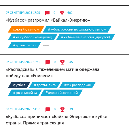
07 СЕНТЯБРЯ 2025 17:05
0
602
«Кузбасс» разгромил «Байкал-Энергию»
хоккей с мячом
#кубок россии по хоккею с мячом
#хк кузбасс (кемерово)
#хк байкал-энергия (иркутск)
#артем репях
07 СЕНТЯБРЯ 2025 16:35
0
545
«Распадская» в тяжелейшем матче одержала
победу над «Енисеем»
футбол
#третья лига
#фк распадская
#фк енисей-м
#алексей запасной
07 СЕНТЯБРЯ 2025 14:36
0
539
«Кузбасс» принимает «Байкал-Энергию» в кубке
страны. Прямая трансляция