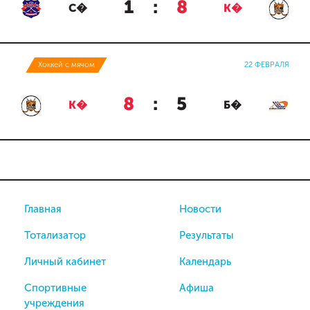
1
:
8
С�
К�
Хоккей с мячом
22 ФЕВРАЛЯ
8
:
5
К�
Б�
Главная
Новости
Тотализатор
Результаты
Личный кабинет
Календарь
Спортивные
Афиша
учреждения