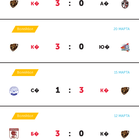
3
:
0
К�
А�
Волейбол
20 МАРТА
3
:
0
К�
Ю�
Волейбол
15 МАРТА
1
:
3
С�
К�
Волейбол
12 МАРТА
3
:
0
Б�
К�