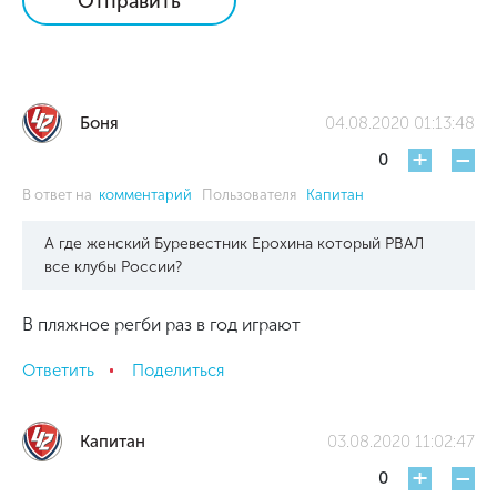
Отправить
Боня
04.08.2020 01:13:48
+
-
0
В ответ на
комментарий
Пользователя
Капитан
А где женский Буревестник Ерохина который РВАЛ
все клубы России?
В пляжное регби раз в год играют
Ответить
Поделиться
Капитан
03.08.2020 11:02:47
+
-
0