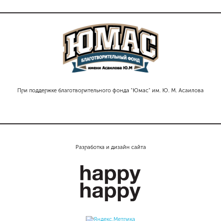
При поддержке благотворительного фонда "Юмас" им. Ю. М. Асаилова
Разработка и дизайн сайта