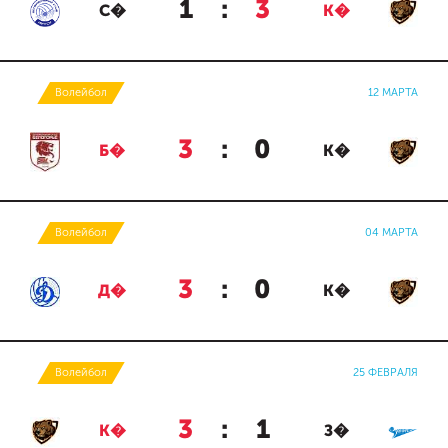
1
:
3
С�
К�
Волейбол
12 МАРТА
3
:
0
Б�
К�
Волейбол
04 МАРТА
3
:
0
Д�
К�
Волейбол
25 ФЕВРАЛЯ
3
:
1
К�
З�