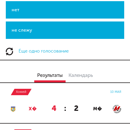
нет
не слежу
Еще одно голосование
Результаты
Календарь
Хоккей
10 МАЯ
4
:
2
Х�
М�