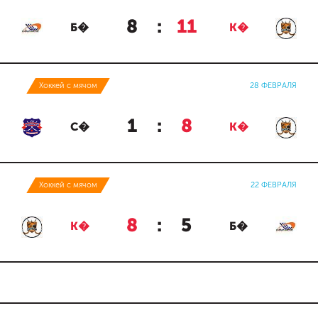
8
:
11
Б�
К�
Хоккей с мячом
28 ФЕВРАЛЯ
1
:
8
С�
К�
Хоккей с мячом
22 ФЕВРАЛЯ
8
:
5
К�
Б�