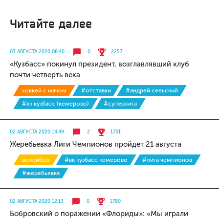
Читайте далее
03 АВГУСТА 2020 08:40
0
2257
«Кузбасс» покинул президент, возглавлявший клуб
почти четверть века
хоккей с мячом
#отставки
#андрей сельский
#хк кузбасс (кемерово)
#суперлига
02 АВГУСТА 2020 14:49
2
1701
Жеребьевка Лиги Чемпионов пройдет 21 августа
волейбол
#вк кузбасс кемерово
#лига чемпионов
#жеребьевка
02 АВГУСТА 2020 12:13
0
1780
Бобровский о поражении «Флориды»: «Мы играли