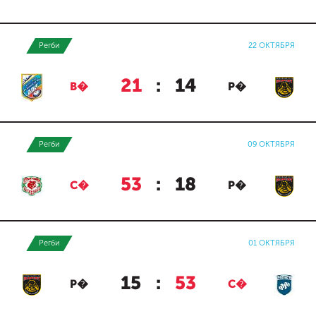
Регби
22 ОКТЯБРЯ
21
:
14
В�
Р�
Регби
09 ОКТЯБРЯ
53
:
18
С�
Р�
Регби
01 ОКТЯБРЯ
15
:
53
Р�
С�