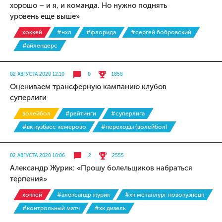
хорошо – и я, и команда. Но нужно поднять
уровень еще выше»
хоккей
#нхл
#флорида
#сергей бобровский
#айлендерс
02 АВГУСТА 2020 12:10
0
1858
Оцениваем трансферную кампанию клубов
суперлиги
волейбол
#рейтинги
#суперлига
#вк кузбасс кемерово
#переходы (волейбол)
02 АВГУСТА 2020 10:06
2
2555
Александр Журик: «Прошу болельщиков набраться
терпения»
хоккей
#александр журик
#хк металлург новокузнецк
#контрольный матч
#хк дизель