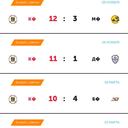
Хоккей с мячом
09 НОЯБРЯ
12
:
3
К�
М�
Хоккей с мячом
06 НОЯБРЯ
11
:
1
К�
Д�
Хоккей с мячом
06 МАРТА
10
:
4
К�
Б�
Хоккей с мячом
03 МАРТА