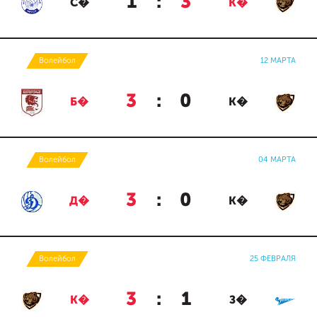
1
:
3
С�
К�
Волейбол
12 МАРТА
3
:
0
Б�
К�
Волейбол
04 МАРТА
3
:
0
Д�
К�
Волейбол
25 ФЕВРАЛЯ
3
:
1
К�
З�