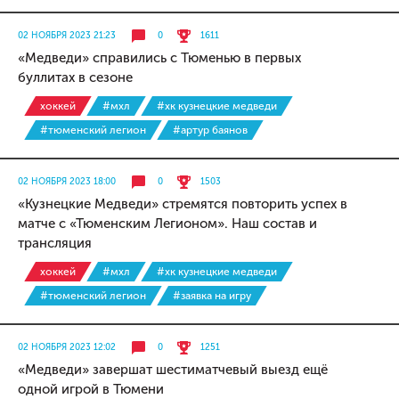
02 НОЯБРЯ 2023 21:23
0
1611
«Медведи» справились с Тюменью в первых
буллитах в сезоне
хоккей
#мхл
#хк кузнецкие медведи
#тюменский легион
#артур баянов
02 НОЯБРЯ 2023 18:00
0
1503
«Кузнецкие Медведи» стремятся повторить успех в
матче с «Тюменским Легионом». Наш состав и
трансляция
хоккей
#мхл
#хк кузнецкие медведи
#тюменский легион
#заявка на игру
02 НОЯБРЯ 2023 12:02
0
1251
«Медведи» завершат шестиматчевый выезд ещё
одной игрой в Тюмени