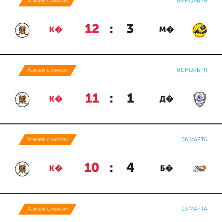
Хоккей с мячом
09 НОЯБРЯ
12
:
3
К�
М�
Хоккей с мячом
06 НОЯБРЯ
11
:
1
К�
Д�
Хоккей с мячом
06 МАРТА
10
:
4
К�
Б�
Хоккей с мячом
03 МАРТА