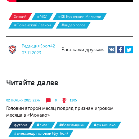
Хоккей
#МХЛ
#ХК Кузнецкие Медведи
#Тюменский Легион
#видео голов
Редакция Sport42
Расскажи друзьям:
03.11.2023
Читайте далее
02 НОЯБРЯ 2023 22:47
0
1205
Головин второй месяц подряд признан игроком
месяца в «Монако»
футбол
#лига 1
#болельщики
#фк монако
#александр головин (футбол)