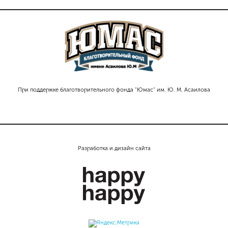
При поддержке благотворительного фонда "Юмас" им. Ю. М. Асаилова
Разработка и дизайн сайта