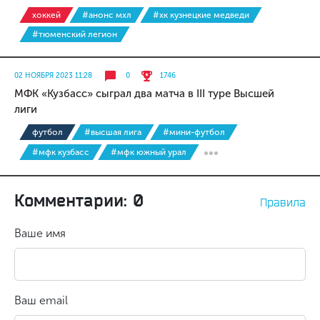
хоккей
#анонс мхл
#хк кузнецкие медведи
#тюменский легион
02 НОЯБРЯ 2023 11:28
0
1746
МФК «Кузбасс» сыграл два матча в III туре Высшей
лиги
футбол
#высшая лига
#мини-футбол
#мфк кузбасс
#мфк южный урал
Комментарии: 0
Правила
Ваше имя
Ваш email