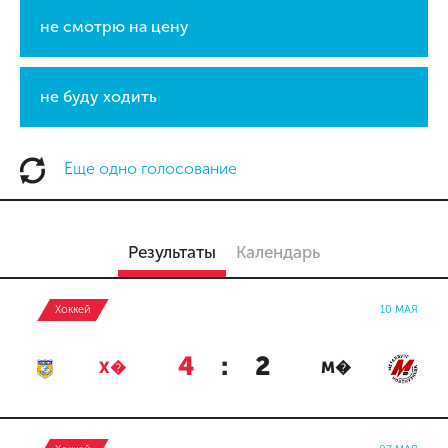
не смотрю на цену
не буду ходить
Еще одно голосование
Результаты
Календарь
Хоккей
10 МАЯ
4
:
2
Х�
М�