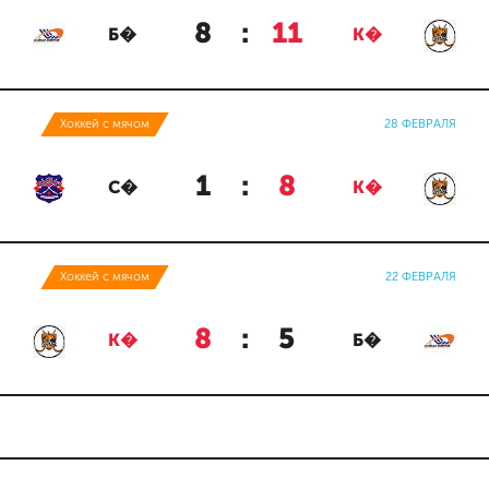
8
:
11
Б�
К�
Хоккей с мячом
28 ФЕВРАЛЯ
1
:
8
С�
К�
Хоккей с мячом
22 ФЕВРАЛЯ
8
:
5
К�
Б�