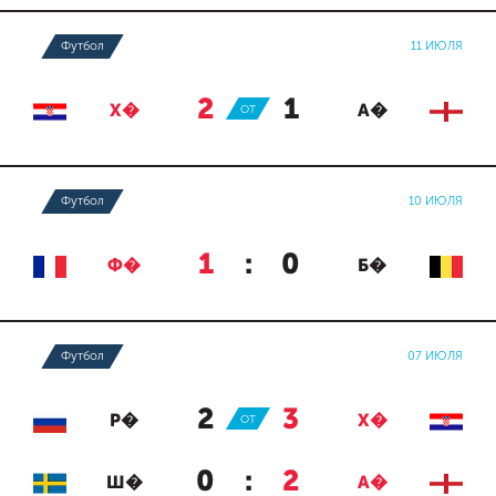
Футбол
11 ИЮЛЯ
2
:
1
Х�
ОТ
А�
Футбол
10 ИЮЛЯ
1
:
0
Ф�
Б�
Футбол
07 ИЮЛЯ
2
:
3
Р�
ОТ
Х�
0
:
2
Ш�
А�