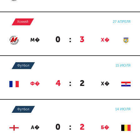
Хоккей
27 АПРЕЛЯ
0
:
3
М�
Х�
Футбол
15 ИЮЛЯ
4
:
2
Ф�
Х�
Футбол
14 ИЮЛЯ
0
:
2
А�
Б�