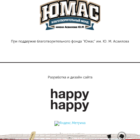
При поддержке благотворительного фонда "Юмас" им. Ю. М. Асаилова
Разработка и дизайн сайта