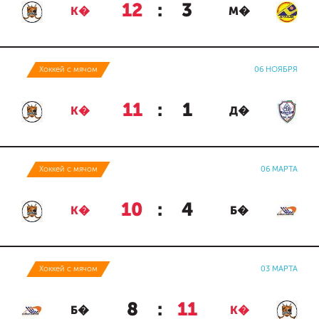
12
:
3
К�
М�
Хоккей с мячом
06 НОЯБРЯ
11
:
1
К�
Д�
Хоккей с мячом
06 МАРТА
10
:
4
К�
Б�
Хоккей с мячом
03 МАРТА
8
:
11
Б�
К�