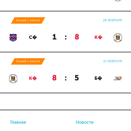
Хоккей с мячом
28 ФЕВРАЛЯ
1
:
8
С�
К�
Хоккей с мячом
22 ФЕВРАЛЯ
8
:
5
К�
Б�
Главная
Новости