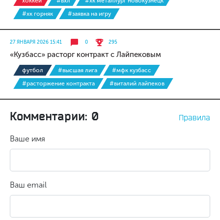
хоккей
#вхл
#хк металлург новокузнецк
#хк горняк
#заявка на игру
27 ЯНВАРЯ 2026 15:41
0
295
«Кузбасс» расторг контракт с Лайпековым
футбол
#высшая лига
#мфк кузбасс
#расторжение контракта
#виталий лайпеков
Комментарии: 0
Правила
Ваше имя
Ваш email