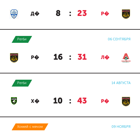
8
:
23
Д�
Р�
Регби
06 СЕНТЯБРЯ
16
:
31
Р�
Л�
Регби
14 АВГУСТА
10
:
43
Х�
Р�
Хоккей с мячом
09 НОЯБРЯ