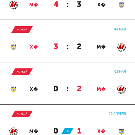
4
:
3
М�
Х�
Хоккей
04 МАЯ
3
:
2
Х�
М�
Хоккей
02 МАЯ
0
:
2
Х�
М�
Хоккей
29 АПРЕЛЯ
0
:
1
М�
ОТ
Х�