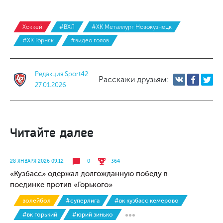
Хоккей
#ВХЛ
#ХК Металлург Новокузнецк
#ХК Горняк
#видео голов
Редакция Sport42
Расскажи друзьям:
27.01.2026
Читайте далее
28 ЯНВАРЯ 2026 09:12
0
364
«Кузбасс» одержал долгожданную победу в
поединке против «Горького»
волейбол
#суперлига
#вк кузбасс кемерово
#вк горький
#юрий зинько