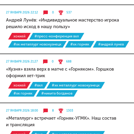
27 ЯНВАРЯ 2026 22:12
0
537
Андрей Лунёв: «Индивидуальное мастерство игрока
решило исход в нашу пользу»
хоккей
#пресс-конференция вхл
#хк металлург новокузнецк
#хк горняк
#андрей лунев
27 ЯНВАРЯ 2026 21:27
0
688
«Кузня» взяла верх в матче с «Горняком». Горшков
оформил хет-трик
хоккей
#вхл
#хк металлург новокузнецк
#хк горняк
#никита богданов
27 ЯНВАРЯ 2026 18:00
8
1303
«Металлург» встречает «Горняк-УГМК». Наш состав
и трансляция