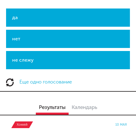
да
нет
не слежу
Еще одно голосование
Результаты
Календарь
Хоккей
10 МАЯ