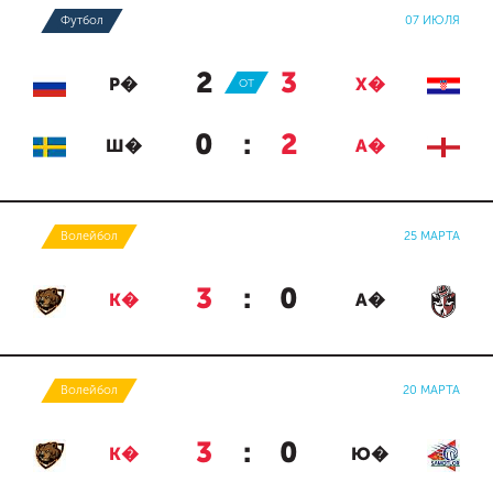
Футбол
07 ИЮЛЯ
2
:
3
Р�
ОТ
Х�
0
:
2
Ш�
А�
Волейбол
25 МАРТА
3
:
0
К�
А�
Волейбол
20 МАРТА
3
:
0
К�
Ю�