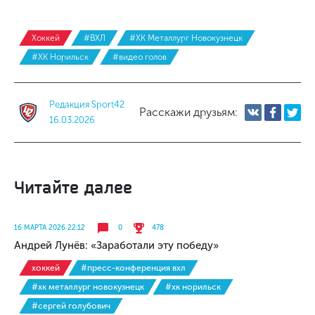
Хоккей
#ВХЛ
#ХК Металлург Новокузнецк
#ХК Норильск
#видео голов
Редакция Sport42
Расскажи друзьям:
16.03.2026
Читайте далее
16 МАРТА 2026 22:12
0
478
Андрей Лунёв: «Заработали эту победу»
хоккей
#пресс-конференция вхл
#хк металлург новокузнецк
#хк норильск
#сергей голубович