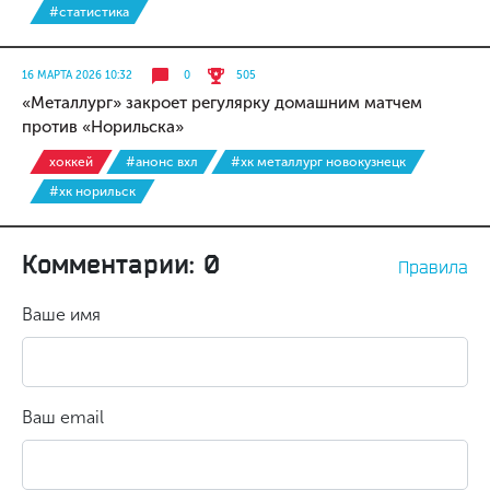
#статистика
16 МАРТА 2026 10:32
0
505
«Металлург» закроет регулярку домашним матчем
против «Норильска»
хоккей
#анонс вхл
#хк металлург новокузнецк
#хк норильск
Комментарии: 0
Правила
Ваше имя
Ваш email