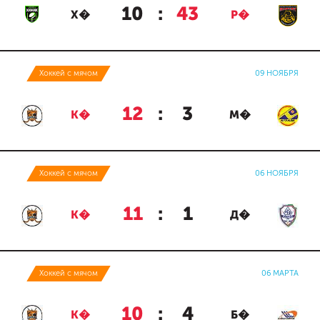
10
:
43
Х�
Р�
Хоккей с мячом
09 НОЯБРЯ
12
:
3
К�
М�
Хоккей с мячом
06 НОЯБРЯ
11
:
1
К�
Д�
Хоккей с мячом
06 МАРТА
10
:
4
К�
Б�