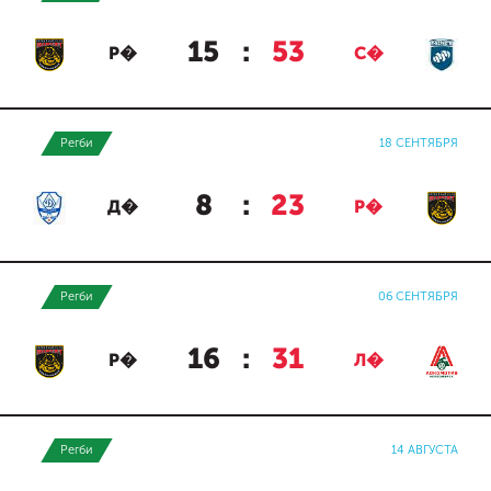
15
:
53
Р�
С�
Регби
18 СЕНТЯБРЯ
8
:
23
Д�
Р�
Регби
06 СЕНТЯБРЯ
16
:
31
Р�
Л�
Регби
14 АВГУСТА