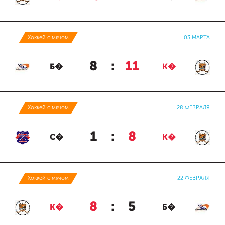
Хоккей с мячом
03 МАРТА
8
:
11
Б�
К�
Хоккей с мячом
28 ФЕВРАЛЯ
1
:
8
С�
К�
Хоккей с мячом
22 ФЕВРАЛЯ
8
:
5
К�
Б�