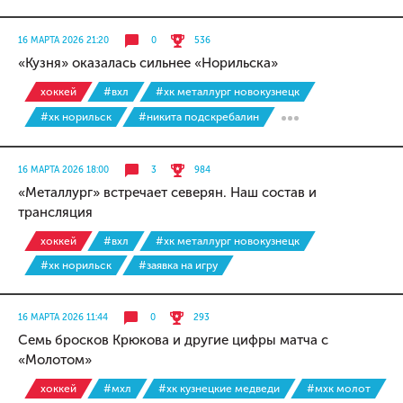
16 МАРТА 2026 21:20
0
536
«Кузня» оказалась сильнее «Норильска»
хоккей
#вхл
#хк металлург новокузнецк
#хк норильск
#никита подскребалин
16 МАРТА 2026 18:00
3
984
«Металлург» встречает северян. Наш состав и
трансляция
хоккей
#вхл
#хк металлург новокузнецк
#хк норильск
#заявка на игру
16 МАРТА 2026 11:44
0
293
Семь бросков Крюкова и другие цифры матча с
«Молотом»
хоккей
#мхл
#хк кузнецкие медведи
#мхк молот