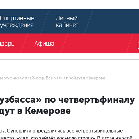
Спортивные
Личный
учреждения
кабинет
ндарь
Афиша
вертьфиналу плей-офф. Все матчи пройдут в Кемерове
узбасса» по четвертьфиналу
дут в Кемерове
ата Суперлиги определились все четвертьфинальные
есто, ждал, кто займёт восьмую строчку. В итоге на этой