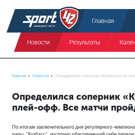
Главная
Новости
Результаты
Кале
Главная
Новости
Определился соперник «Кузбасса» по чет
Определился соперник «К
плей-офф. Все матчи прой
По итогам заключительного дня регулярного чемпион
пары. "Кузбасс", досрочно обеспечивший себе первое м