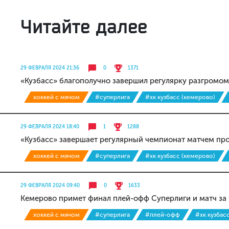
Читайте далее
29 ФЕВРАЛЯ 2024 21:36
0
1371
«Кузбасс» благополучно завершил регулярку разгромо
хоккей с мячом
#суперлига
#хк кузбасс (кемерово)
29 ФЕВРАЛЯ 2024 18:40
1
1288
«Кузбасс» завершает регулярный чемпионат матчем пр
хоккей с мячом
#суперлига
#хк кузбасс (кемерово)
29 ФЕВРАЛЯ 2024 09:40
0
1633
Кемерово примет финал плей-офф Суперлиги и матч за
хоккей с мячом
#суперлига
#плей-офф
#хк кузбас