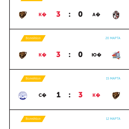
3
:
0
К�
А�
Волейбол
20 МАРТА
3
:
0
К�
Ю�
Волейбол
15 МАРТА
1
:
3
С�
К�
Волейбол
12 МАРТА