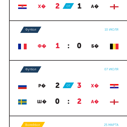
2
:
1
Х�
ОТ
А�
Футбол
10 ИЮЛЯ
1
:
0
Ф�
Б�
Футбол
07 ИЮЛЯ
2
:
3
Р�
ОТ
Х�
0
:
2
Ш�
А�
Волейбол
25 МАРТА