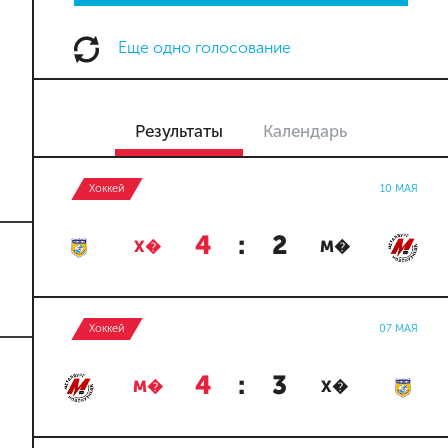
Еще одно голосование
Результаты
Календарь
Хоккей
10 МАЯ
4
:
2
Х�
М�
Хоккей
07 МАЯ
4
:
3
М�
Х�