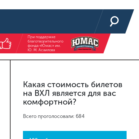
При поддержке
благотворительного
фонда «Юмас» им.
Ю. М. Асаилова
Какая стоимость билетов
на ВХЛ является для вас
комфортной?
Всего проголосовали: 684