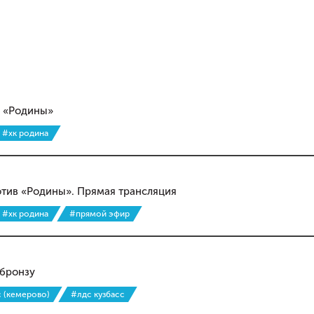
м «Родины»
#хк родина
отив «Родины». Прямая трансляция
#хк родина
#прямой эфир
 бронзу
с (кемерово)
#лдс кузбасс