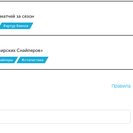
матчей за сезон
#артур баянов
бирских Снайперов»
найперы
#статистика
Правила