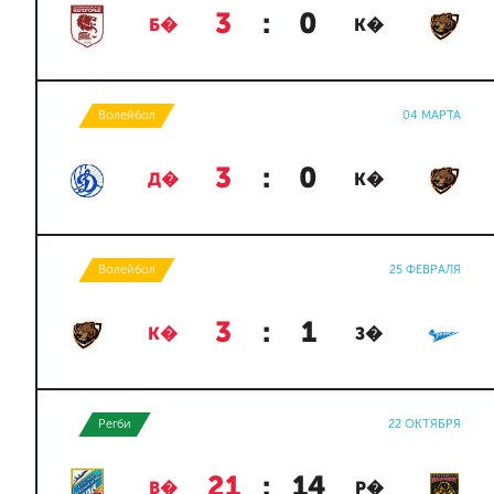
3
:
0
Б�
К�
Волейбол
04 МАРТА
3
:
0
Д�
К�
Волейбол
25 ФЕВРАЛЯ
3
:
1
К�
З�
Регби
22 ОКТЯБРЯ
21
:
14
В�
Р�