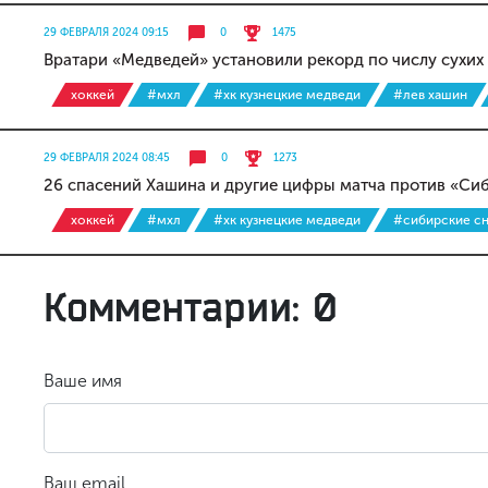
29 ФЕВРАЛЯ 2024 09:15
0
1475
Вратари «Медведей» установили рекорд по числу сухих 
хоккей
#мхл
#хк кузнецкие медведи
#лев хашин
29 ФЕВРАЛЯ 2024 08:45
0
1273
26 спасений Хашина и другие цифры матча против «Си
хоккей
#мхл
#хк кузнецкие медведи
#сибирские с
Комментарии: 0
Ваше имя
Ваш email