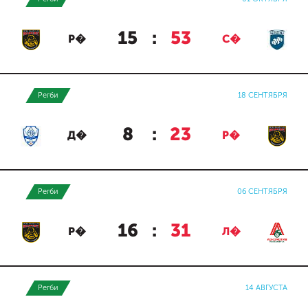
15
:
53
Р�
С�
Регби
18 СЕНТЯБРЯ
8
:
23
Д�
Р�
Регби
06 СЕНТЯБРЯ
16
:
31
Р�
Л�
Регби
14 АВГУСТА