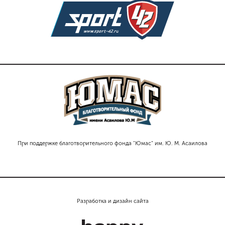
При поддержке благотворительного фонда "Юмас" им. Ю. М. Асаилова
Разработка и дизайн сайта