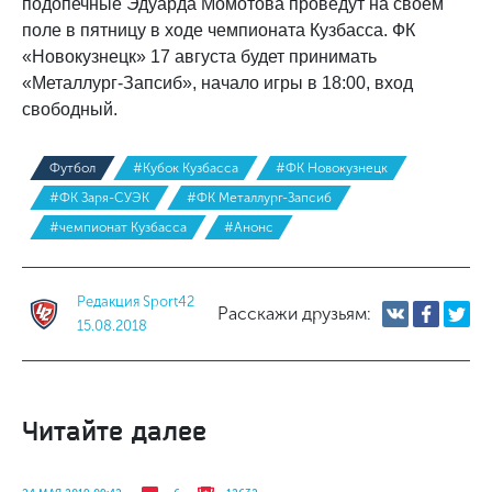
подопечные Эдуарда Момотова проведут на своем
поле в пятницу в ходе чемпионата Кузбасса. ФК
«Новокузнецк» 17 августа будет принимать
«Металлург-Запсиб», начало игры в 18:00, вход
свободный.
Футбол
#Кубок Кузбасса
#ФК Новокузнецк
#ФК Заря-СУЭК
#ФК Металлург-Запсиб
#чемпионат Кузбасса
#Анонс
Редакция Sport42
Расскажи друзьям:
15.08.2018
Читайте далее