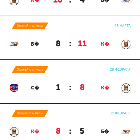
10
:
4
К�
Б�
Хоккей с мячом
03 МАРТА
8
:
11
Б�
К�
Хоккей с мячом
28 ФЕВРАЛЯ
1
:
8
С�
К�
Хоккей с мячом
22 ФЕВРАЛЯ
8
:
5
К�
Б�