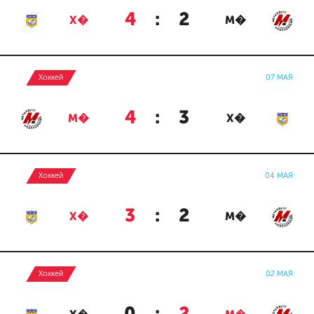
4
:
2
Х�
М�
Хоккей
07 МАЯ
4
:
3
М�
Х�
Хоккей
04 МАЯ
3
:
2
Х�
М�
Хоккей
02 МАЯ