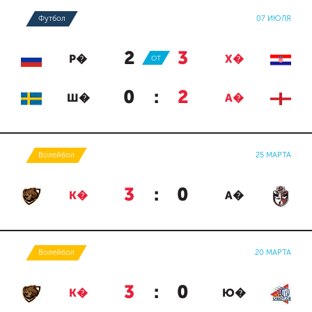
Футбол
07 ИЮЛЯ
2
:
3
Р�
ОТ
Х�
0
:
2
Ш�
А�
Волейбол
25 МАРТА
3
:
0
К�
А�
Волейбол
20 МАРТА
3
:
0
К�
Ю�