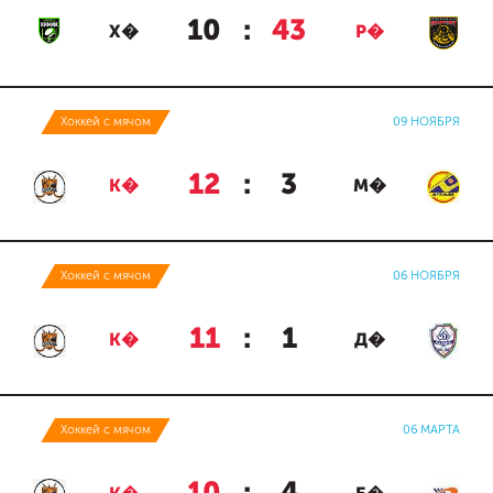
10
:
43
Х�
Р�
Хоккей с мячом
09 НОЯБРЯ
12
:
3
К�
М�
Хоккей с мячом
06 НОЯБРЯ
11
:
1
К�
Д�
Хоккей с мячом
06 МАРТА