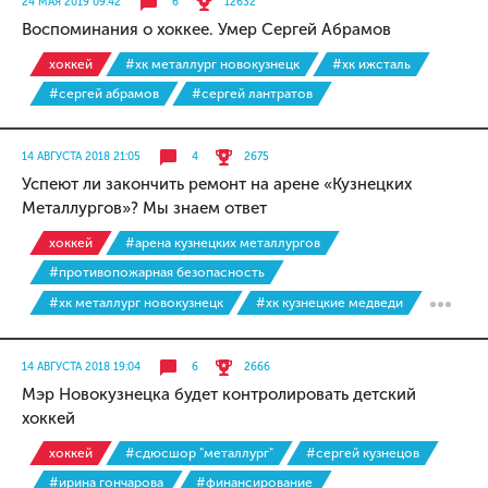
24 МАЯ 2019 09:42
6
12632
Воспоминания о хоккее. Умер Сергей Абрамов
хоккей
#хк металлург новокузнецк
#хк ижсталь
#сергей абрамов
#сергей лантратов
14 АВГУСТА 2018 21:05
4
2675
Успеют ли закончить ремонт на арене «Кузнецких
Металлургов»? Мы знаем ответ
хоккей
#арена кузнецких металлургов
#противопожарная безопасность
#хк металлург новокузнецк
#хк кузнецкие медведи
14 АВГУСТА 2018 19:04
6
2666
Мэр Новокузнецка будет контролировать детский
хоккей
хоккей
#сдюсшор "металлург"
#сергей кузнецов
#ирина гончарова
#финансирование