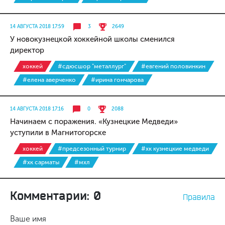
14 АВГУСТА 2018 17:59
3
2649
У новокузнецкой хоккейной школы сменился
директор
хоккей
#сдюсшор "металлург"
#евгений половинкин
#елена аверченко
#ирина гончарова
14 АВГУСТА 2018 17:16
0
2088
Начинаем с поражения. «Кузнецкие Медведи»
уступили в Магнитогорске
хоккей
#предсезонный турнир
#хк кузнецкие медведи
#хк сарматы
#мхл
Комментарии: 0
Правила
Ваше имя