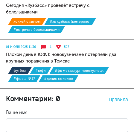
Сегодня «Кузбасс» проведёт встречу с
болельщиками
хоккей с мячом
#хк кузбасс (кемерово)
#встреча с болельщиками
01 ИЮЛЯ 2025 11:36
1
527
Плохой день в ЮФЛ: новокузнечане потерпели два
крупных поражения в Томске
футбол
#юфл
#фк металлург новокузнецк
#фк сш №17
#денис соколов
Комментарии: 0
Правила
Ваше имя