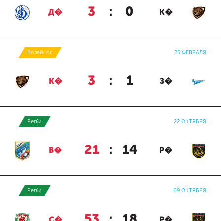
3
:
0
Д�
К�
Волейбол
25 ФЕВРАЛЯ
3
:
1
К�
З�
Регби
22 ОКТЯБРЯ
21
:
14
В�
Р�
Регби
09 ОКТЯБРЯ
53
:
18
С�
Р�