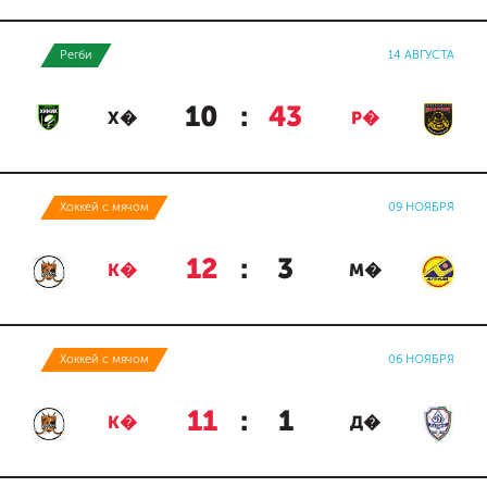
Регби
14 АВГУСТА
10
:
43
Х�
Р�
Хоккей с мячом
09 НОЯБРЯ
12
:
3
К�
М�
Хоккей с мячом
06 НОЯБРЯ
11
:
1
К�
Д�