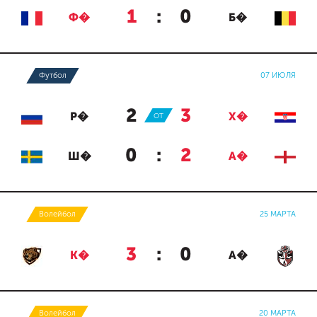
1
:
0
Ф�
Б�
Футбол
07 ИЮЛЯ
2
:
3
Р�
ОТ
Х�
0
:
2
Ш�
А�
Волейбол
25 МАРТА
3
:
0
К�
А�
Волейбол
20 МАРТА