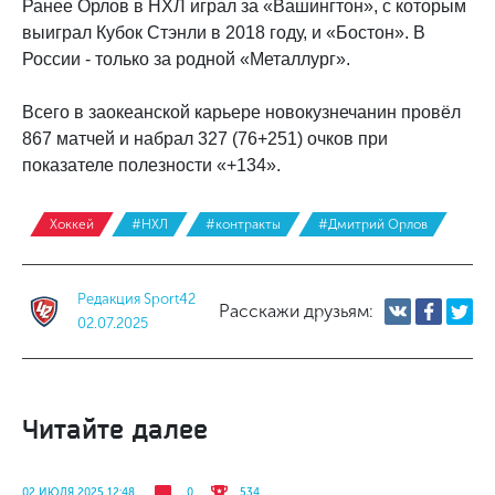
Ранее Орлов в НХЛ играл за «Вашингтон», с которым
выиграл Кубок Стэнли в 2018 году, и «Бостон». В
России - только за родной «Металлург».
Всего в заокеанской карьере новокузнечанин провёл
867 матчей и набрал 327 (76+251) очков при
показателе полезности «+134».
Хоккей
#НХЛ
#контракты
#Дмитрий Орлов
Редакция Sport42
Расскажи друзьям:
02.07.2025
Читайте далее
02 ИЮЛЯ 2025 12:48
0
534