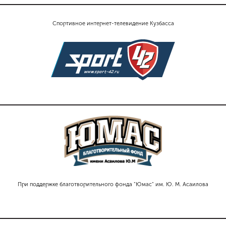
Спортивное интернет-телевидение Кузбасса
При поддержке благотворительного фонда "Юмас" им. Ю. М. Асаилова