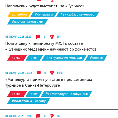
Напольских будет выступать за «Кузбасс»
волейбол
#суперлига
#вк кузбасс кемерово
#кирилл напольских
01 ИЮЛЯ 2025 21:13
3
854
Подготовку к чемпионату МХЛ в составе
«Кузнецких Медведей» начинают 36 хоккеистов
хоккей
#мхл
#хк кузнецкие медведи
#состав
01 ИЮЛЯ 2025 18:28
0
1478
«Металлург» примет участие в предсезонном
турнире в Санкт-Петербурге
хоккей
#вхл
#хк металлург новокузнецк
#подготовка к сезону
01 ИЮЛЯ 2025 14:18
0
462