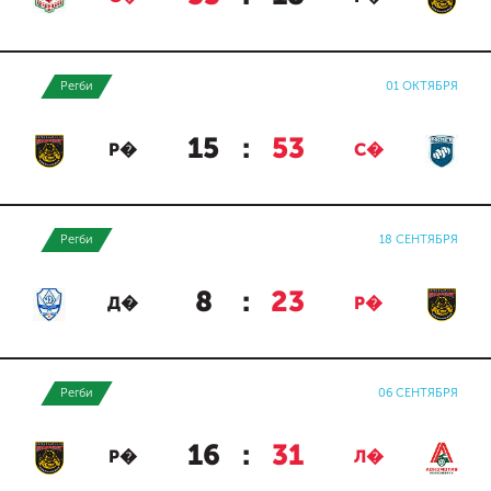
Регби
01 ОКТЯБРЯ
15
:
53
Р�
С�
Регби
18 СЕНТЯБРЯ
8
:
23
Д�
Р�
Регби
06 СЕНТЯБРЯ
16
:
31
Р�
Л�