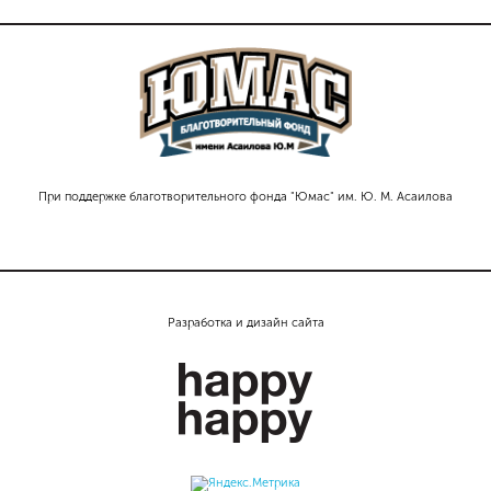
При поддержке благотворительного фонда "Юмас" им. Ю. М. Асаилова
Разработка и дизайн сайта