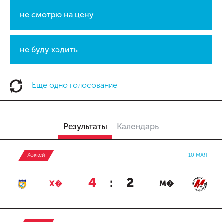
не смотрю на цену
не буду ходить
Еще одно голосование
Результаты
Календарь
Хоккей
10 МАЯ
4
:
2
Х�
М�