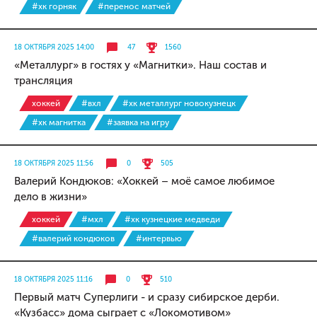
#хк горняк
#перенос матчей
18 ОКТЯБРЯ 2025 14:00
47
1560
«Металлург» в гостях у «Магнитки». Наш состав и
трансляция
хоккей
#вхл
#хк металлург новокузнецк
#хк магнитка
#заявка на игру
18 ОКТЯБРЯ 2025 11:56
0
505
Валерий Кондюков: «Хоккей – моё самое любимое
дело в жизни»
хоккей
#мхл
#хк кузнецкие медведи
#валерий кондюков
#интервью
18 ОКТЯБРЯ 2025 11:16
0
510
Первый матч Суперлиги - и сразу сибирское дерби.
«Кузбасс» дома сыграет с «Локомотивом»