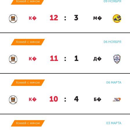
Хоккей с мячом
09 НОЯБРЯ
12
:
3
К�
М�
Хоккей с мячом
06 НОЯБРЯ
11
:
1
К�
Д�
Хоккей с мячом
06 МАРТА
10
:
4
К�
Б�
Хоккей с мячом
03 МАРТА