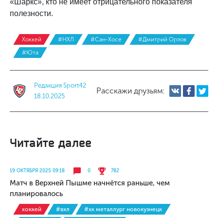
«Шаркс», кто не имеет отрицательного показателя
полезности.
Хоккей
#НХЛ
#Сан-Хосе
#Дмитрий Орлов
#Юта
Редакция Sport42
Расскажи друзьям:
18.10.2025
Читайте далее
19 ОКТЯБРЯ 2025 09:18
0
782
Матч в Верхней Пышме начнётся раньше, чем
планировалось
хоккей
#вхл
#хк металлург новокузнецк