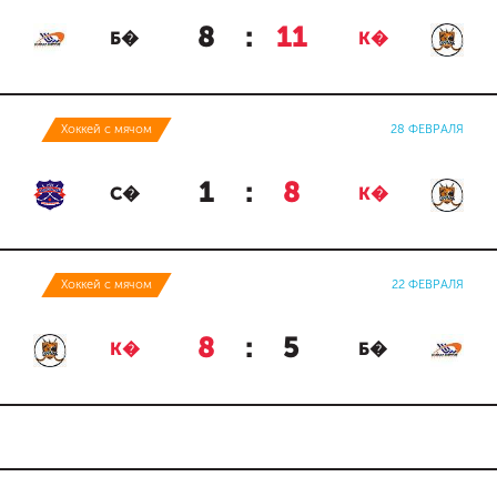
8
:
11
Б�
К�
Хоккей с мячом
28 ФЕВРАЛЯ
1
:
8
С�
К�
Хоккей с мячом
22 ФЕВРАЛЯ
8
:
5
К�
Б�