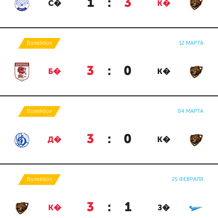
1
:
3
С�
К�
Волейбол
12 МАРТА
3
:
0
Б�
К�
Волейбол
04 МАРТА
3
:
0
Д�
К�
Волейбол
25 ФЕВРАЛЯ
3
:
1
К�
З�