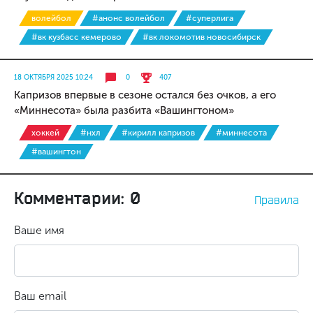
волейбол
#анонс волейбол
#суперлига
#вк кузбасс кемерово
#вк локомотив новосибирск
18 ОКТЯБРЯ 2025 10:24
0
407
Капризов впервые в сезоне остался без очков, а его
«Миннесота» была разбита «Вашингтоном»
хоккей
#нхл
#кирилл капризов
#миннесота
#вашингтон
Комментарии: 0
Правила
Ваше имя
Ваш email