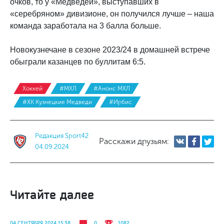
очков, то у «Медведей», выступавших в
«серебряном» дивизионе, он получился лучше – наша
команда заработала на 3 балла больше.
Новокузнечане в сезоне 2023/24 в домашней встрече
обыграли казанцев по буллитам 6:5.
Хоккей
#МХЛ
#Анонс МХЛ
#ХК Кузнецкие Медведи
#Ирбис
Редакция Sport42
Расскажи друзьям:
04.09.2024
Читайте далее
04 СЕНТЯБРЯ 2024 15:38
0
1082