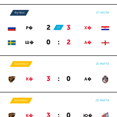
Футбол
07 ИЮЛЯ
2
:
3
Р�
ОТ
Х�
0
:
2
Ш�
А�
Волейбол
25 МАРТА
3
:
0
К�
А�
Волейбол
20 МАРТА
3
:
0
К�
Ю�