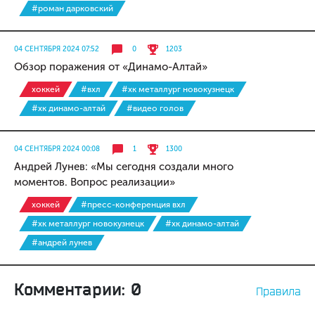
#роман дарковский
04 СЕНТЯБРЯ 2024 07:52
0
1203
Обзор поражения от «Динамо-Алтай»
хоккей
#вхл
#хк металлург новокузнецк
#хк динамо-алтай
#видео голов
04 СЕНТЯБРЯ 2024 00:08
1
1300
Андрей Лунев: «Мы сегодня создали много
моментов. Вопрос реализации»
хоккей
#пресс-конференция вхл
#хк металлург новокузнецк
#хк динамо-алтай
#андрей лунев
Комментарии: 0
Правила