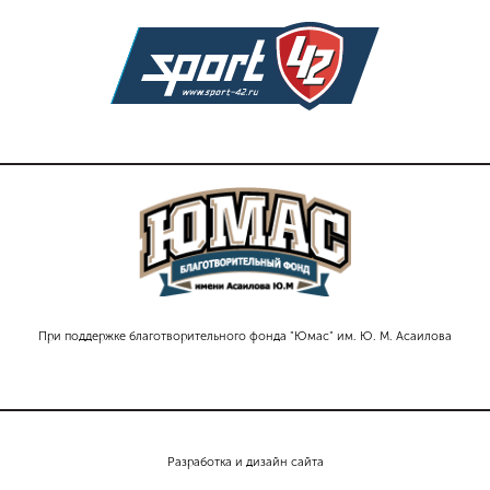
При поддержке благотворительного фонда "Юмас" им. Ю. М. Асаилова
Разработка и дизайн сайта