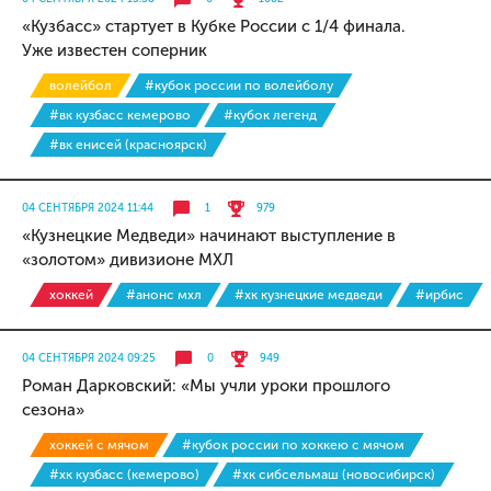
«Кузбасс» стартует в Кубке России с 1/4 финала.
Уже известен соперник
волейбол
#кубок россии по волейболу
#вк кузбасс кемерово
#кубок легенд
#вк енисей (красноярск)
04 СЕНТЯБРЯ 2024 11:44
1
979
«Кузнецкие Медведи» начинают выступление в
«золотом» дивизионе МХЛ
хоккей
#анонс мхл
#хк кузнецкие медведи
#ирбис
04 СЕНТЯБРЯ 2024 09:25
0
949
Роман Дарковский: «Мы учли уроки прошлого
сезона»
хоккей с мячом
#кубок россии по хоккею с мячом
#хк кузбасс (кемерово)
#хк сибсельмаш (новосибирск)