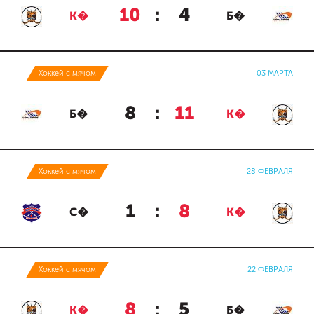
10
:
4
К�
Б�
Хоккей с мячом
03 МАРТА
8
:
11
Б�
К�
Хоккей с мячом
28 ФЕВРАЛЯ
1
:
8
С�
К�
Хоккей с мячом
22 ФЕВРАЛЯ
8
:
5
К�
Б�