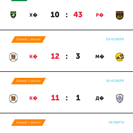
10
:
43
Х�
Р�
Хоккей с мячом
09 НОЯБРЯ
12
:
3
К�
М�
Хоккей с мячом
06 НОЯБРЯ
11
:
1
К�
Д�
Хоккей с мячом
06 МАРТА