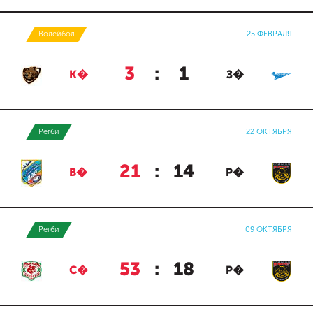
Волейбол
25 ФЕВРАЛЯ
3
:
1
К�
З�
Регби
22 ОКТЯБРЯ
21
:
14
В�
Р�
Регби
09 ОКТЯБРЯ
53
:
18
С�
Р�