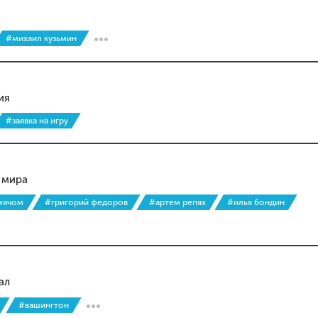
#михаил кузьмин
ия
#заявка на игру
 мира
мячом
#григорий федоров
#артем репях
#илья бондин
ал
#вашингтон