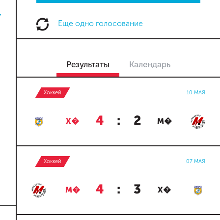
Еще одно голосование
Результаты
Календарь
Хоккей
10 МАЯ
4
:
2
Х�
М�
Хоккей
07 МАЯ
4
:
3
М�
Х�