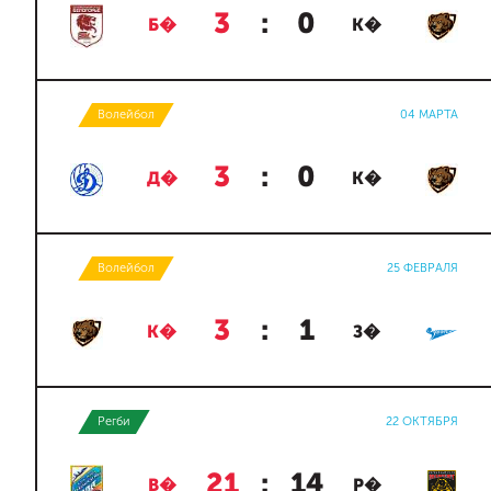
3
:
0
Б�
К�
Волейбол
04 МАРТА
3
:
0
Д�
К�
Волейбол
25 ФЕВРАЛЯ
3
:
1
К�
З�
Регби
22 ОКТЯБРЯ
21
:
14
В�
Р�