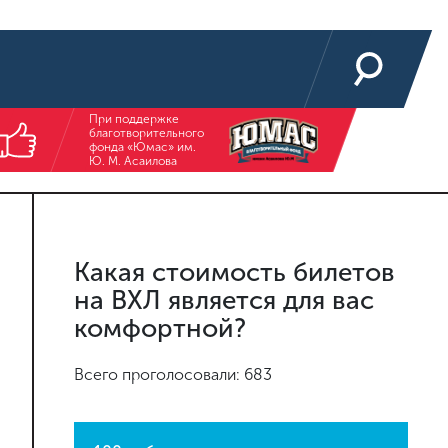
При поддержке
благотворительного
фонда «Юмас» им.
Ю. М. Асаилова
Какая стоимость билетов
на ВХЛ является для вас
комфортной?
Всего проголосовали: 683