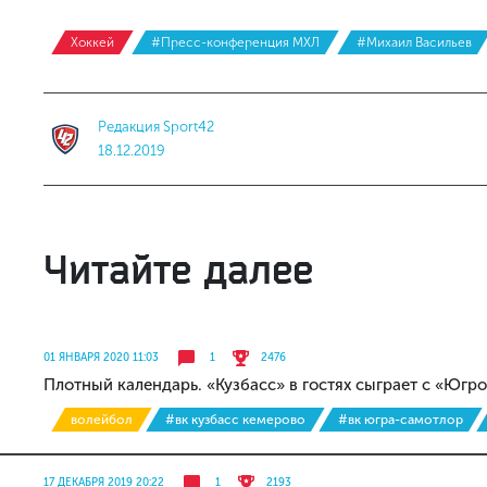
Хоккей
#Пресс-конференция МХЛ
#Михаил Васильев
Редакция Sport42
18.12.2019
Читайте далее
01 ЯНВАРЯ 2020 11:03
1
2476
Плотный календарь. «Кузбасс» в гостях сыграет с «Юг
волейбол
#вк кузбасс кемерово
#вк югра-самотлор
17 ДЕКАБРЯ 2019 20:22
1
2193