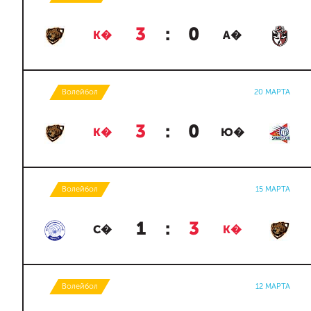
3
:
0
К�
А�
Волейбол
20 МАРТА
3
:
0
К�
Ю�
Волейбол
15 МАРТА
1
:
3
С�
К�
Волейбол
12 МАРТА