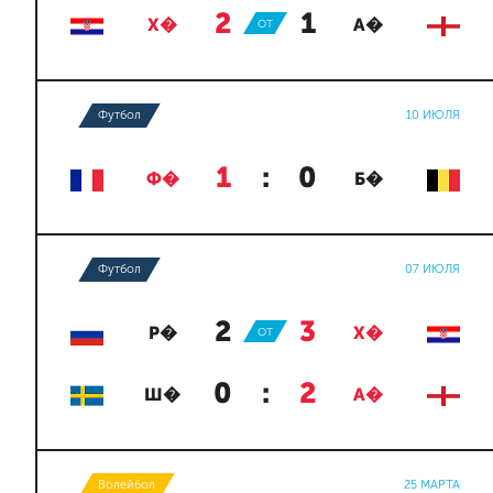
2
:
1
Х�
ОТ
А�
Футбол
10 ИЮЛЯ
1
:
0
Ф�
Б�
Футбол
07 ИЮЛЯ
2
:
3
Р�
ОТ
Х�
0
:
2
Ш�
А�
Волейбол
25 МАРТА