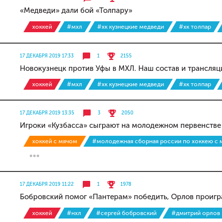
«Медведи» дали бой «Толпару»
хоккей
#мхл
#хк кузнецкие медведи
#хк толпар
17 ДЕКАБРЯ 2019 17:33
1
2155
Новокузнецк против Уфы в МХЛ. Наш состав и трансляц
хоккей
#мхл
#хк кузнецкие медведи
#хк толпар
17 ДЕКАБРЯ 2019 13:35
3
2050
Игроки «Кузбасса» сыграют на молодежном первенстве
хоккей с мячом
#молодежная сборная россии по хоккею с 
17 ДЕКАБРЯ 2019 11:22
1
1978
Бобровский помог «Пантерам» победить, Орлов проигр
хоккей
#нхл
#сергей бобровский
#дмитрий орлов