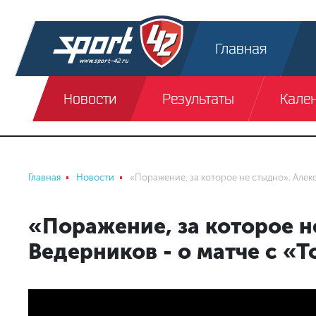
Главная
Новости
Результаты
Кале
Главная
Новости
«Поражение, за которое не стыдно». Алек
«Поражение, за которое н
Ведерников - о матче с «