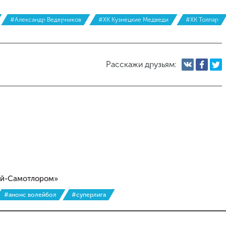
#Александр Ведерников
#ХК Кузнецкие Медведи
#ХК Толпар
Расскажи друзьям:
рой-Самотлором»
#анонс волейбол
#суперлига