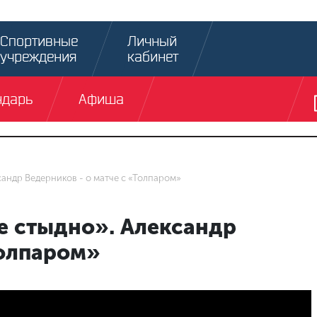
Спортивные
Личный
учреждения
кабинет
ндарь
Афиша
сандр Ведерников - о матче с «Толпаром»
е стыдно». Александр
Толпаром»