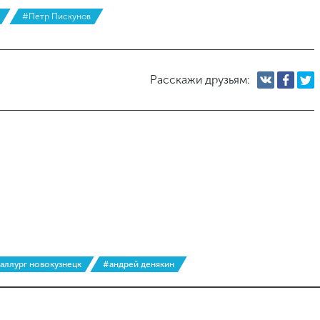
#Петр Пискунов
Расскажи друзьям:
аллург новокузнецк
#андрей денякин