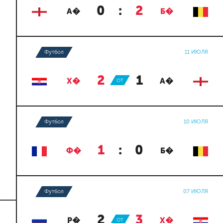
0
:
2
А�
Б�
Футбол
11 ИЮЛЯ
2
:
1
Х�
ОТ
А�
Футбол
10 ИЮЛЯ
1
:
0
Ф�
Б�
Футбол
07 ИЮЛЯ
2
:
3
Р�
ОТ
Х�