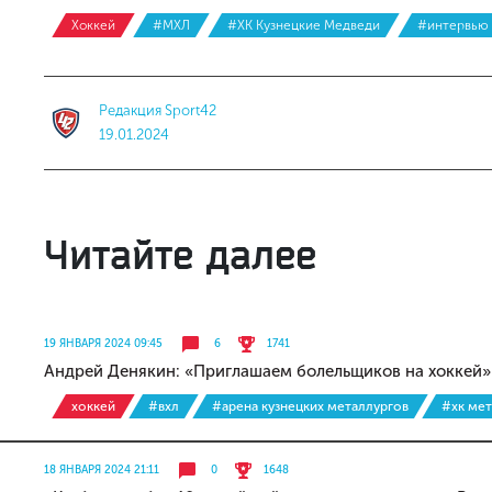
Хоккей
#МХЛ
#ХК Кузнецкие Медведи
#интервью
Редакция Sport42
19.01.2024
Читайте далее
19 ЯНВАРЯ 2024 09:45
6
1741
Андрей Денякин: «Приглашаем болельщиков на хоккей»
хоккей
#вхл
#арена кузнецких металлургов
#хк мет
18 ЯНВАРЯ 2024 21:11
0
1648