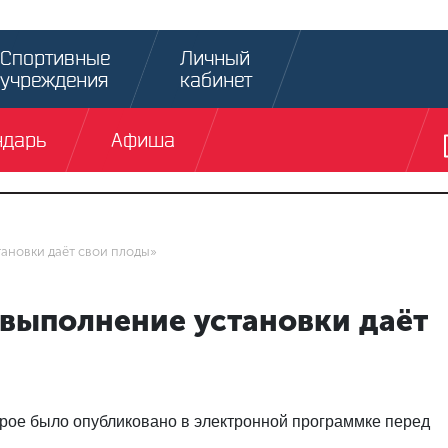
Спортивные
Личный
учреждения
кабинет
ндарь
Афиша
тановки даёт свои плоды»
 выполнение установки даёт
рое было опубликовано в электронной программке перед