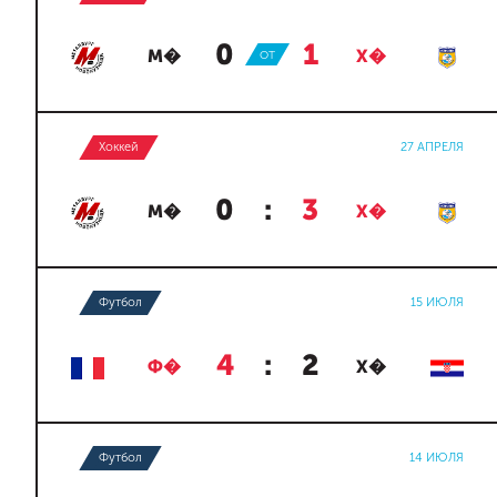
0
:
1
М�
ОТ
Х�
Хоккей
27 АПРЕЛЯ
0
:
3
М�
Х�
Футбол
15 ИЮЛЯ
4
:
2
Ф�
Х�
Футбол
14 ИЮЛЯ