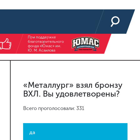
При поддержке
благотворительного
фонда «Юмас» им.
Ю. М. Асаилова
«Металлург» взял бронзу
ВХЛ. Вы удовлетворены?
Всего проголосовали: 331
да