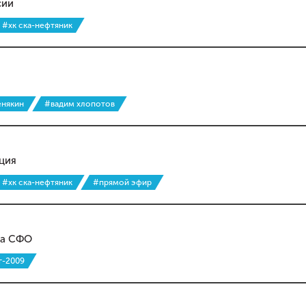
сии
#хк ска-нефтяник
енякин
#вадим хлопотов
ция
#хк ска-нефтяник
#прямой эфир
ва СФО
г-2009