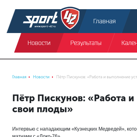
Главная
Новости
Результаты
Кале
Главная
Новости
Пётр Пискунов: «Работа и выполнение ус
Пётр Пискунов: «Работа и
свои плоды»
Интервью с нападающим «Кузнецких Медведей», кото
матчами с «Локо-76».