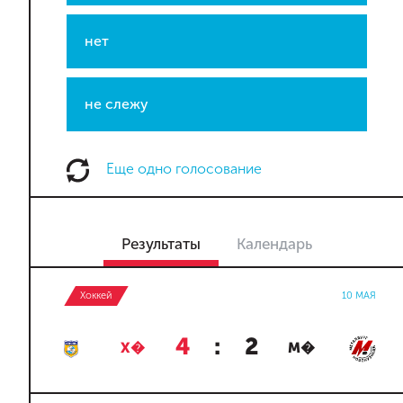
нет
не слежу
Еще одно голосование
Результаты
Календарь
Хоккей
10 МАЯ
4
:
2
Х�
М�