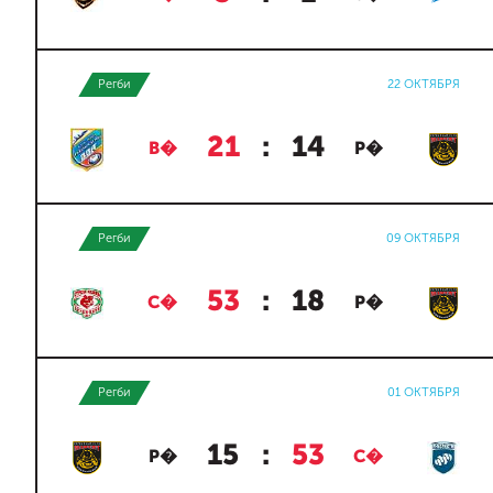
Регби
22 ОКТЯБРЯ
21
:
14
В�
Р�
Регби
09 ОКТЯБРЯ
53
:
18
С�
Р�
Регби
01 ОКТЯБРЯ
15
:
53
Р�
С�