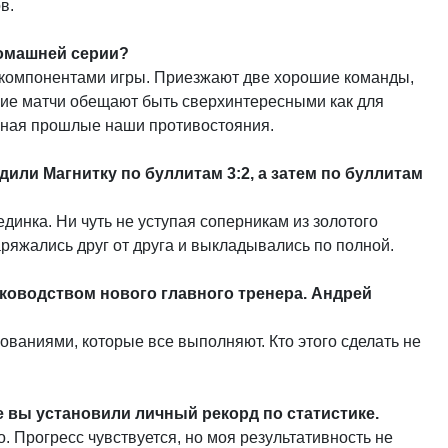
в.
домашней серии?
 компонентами игры. Приезжают две хорошие команды,
щие матчи обещают быть сверхинтересными как для
миная прошлые наши противостояния.
дили Магнитку по буллитам 3:2, а затем по буллитам
динка. Ни чуть не уступая соперникам из золотого
аряжались друг от друга и выкладывались по полной.
уководством нового главного тренера. Андрей
ованиями, которые все выполняют. Кто этого сделать не
е вы установили личный рекорд по статистике.
хо. Прогресс чувствуется, но моя результативность не