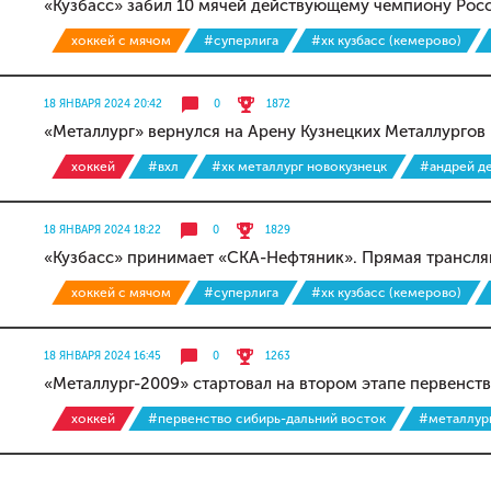
«Кузбасс» забил 10 мячей действующему чемпиону Рос
хоккей с мячом
#суперлига
#хк кузбасс (кемерово)
18 ЯНВАРЯ 2024 20:42
0
1872
«Металлург» вернулся на Арену Кузнецких Металлургов
хоккей
#вхл
#хк металлург новокузнецк
#андрей д
18 ЯНВАРЯ 2024 18:22
0
1829
«Кузбасс» принимает «СКА-Нефтяник». Прямая трансля
хоккей с мячом
#суперлига
#хк кузбасс (кемерово)
18 ЯНВАРЯ 2024 16:45
0
1263
«Металлург-2009» стартовал на втором этапе первенст
хоккей
#первенство сибирь-дальний восток
#металлур