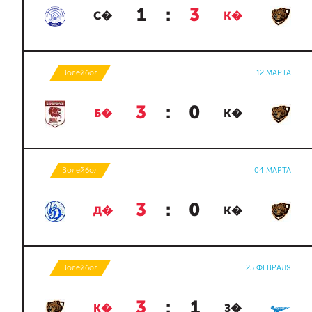
1
:
3
С�
К�
Волейбол
12 МАРТА
3
:
0
Б�
К�
Волейбол
04 МАРТА
3
:
0
Д�
К�
Волейбол
25 ФЕВРАЛЯ
3
:
1
К�
З�