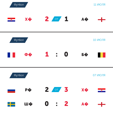
Футбол
11 ИЮЛЯ
2
:
1
Х�
ОТ
А�
Футбол
10 ИЮЛЯ
1
:
0
Ф�
Б�
Футбол
07 ИЮЛЯ
2
:
3
Р�
ОТ
Х�
0
:
2
Ш�
А�