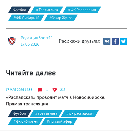
Футбол
#Третья лига
#ФК Распадская
#ФК Сибирь-М
#Захар Жуков
Редакция Sport42
Расскажи друзьям:
17.05.2026
Читайте далее
17 МАЯ 2026 14:36
1
212
«Распадская» проводит матч в Новосибирске.
Прямая трансляция
футбол
#третья лига
#фк распадская
#фк сибирь-м
#прямой эфир