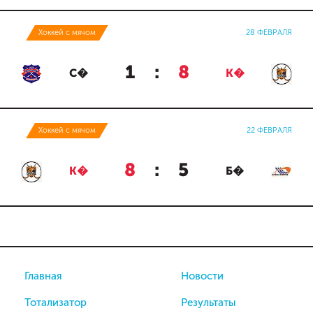
Хоккей с мячом
28 ФЕВРАЛЯ
1
:
8
С�
К�
Хоккей с мячом
22 ФЕВРАЛЯ
8
:
5
К�
Б�
Главная
Новости
Тотализатор
Результаты