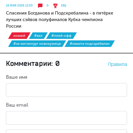
16 МАЯ 2026 12:03
0
266
Спасения Богданова и Подскребалина - в пятёрке
лучших сэйвов полуфиналов Кубка чемпиона
России
хоккей
#вхл
#плей-офф
#хк металлург новокузнецк
#никита подскребалин
Комментарии: 0
Правила
Ваше имя
Ваш email