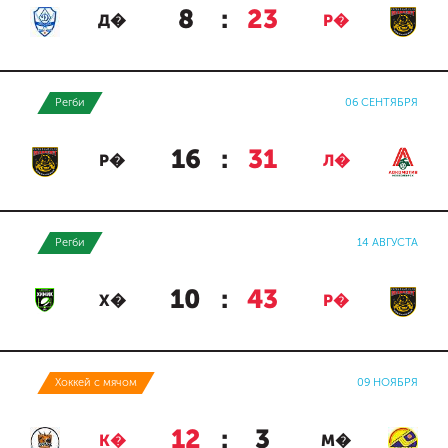
8
:
23
Д�
Р�
Регби
06 СЕНТЯБРЯ
16
:
31
Р�
Л�
Регби
14 АВГУСТА
10
:
43
Х�
Р�
Хоккей с мячом
09 НОЯБРЯ
12
:
3
К�
М�