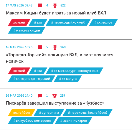
17 МАЯ 2026 09:48
4
822
Максим Кицын будет играть за новый клуб ВХЛ
хоккей
#вхл
#переходы (хоккей)
#хк молот
#максим кицын
16 МАЯ 2026 16:26
5
969
«Торпедо-Горький» покинуло ВХЛ, в лиге появился
новичок
хоккей
#вхл
#хк металлург новокузнецк
#хк торпедо-горький
#хк калуга
16 МАЯ 2026 14:40
1
219
Пискарёв завершил выступление за «Кузбасс»
волейбол
#суперлига
#переходы (волейбол)
#вк кузбасс кемерово
#иван пискарев