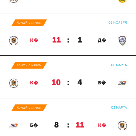
Хоккей с мячом
06 НОЯБРЯ
11
:
1
К�
Д�
Хоккей с мячом
06 МАРТА
10
:
4
К�
Б�
Хоккей с мячом
03 МАРТА
8
:
11
Б�
К�