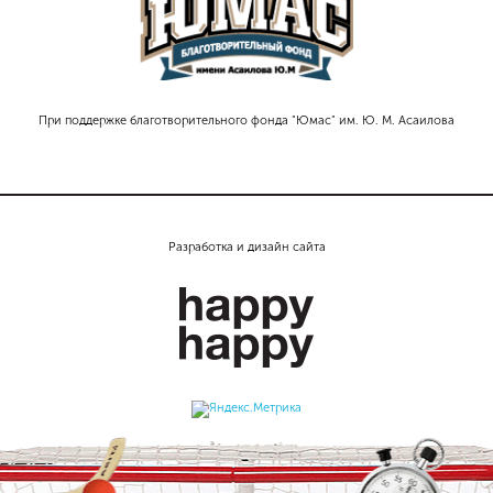
При поддержке благотворительного фонда "Юмас" им. Ю. М. Асаилова
Разработка и дизайн сайта