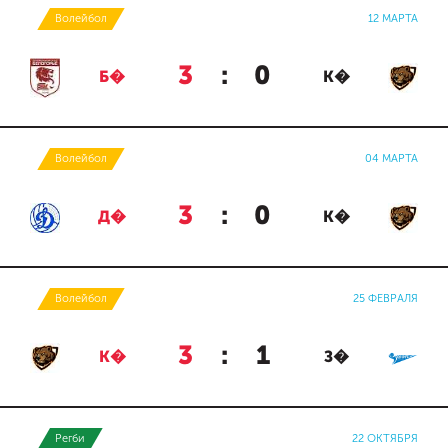
Волейбол
12 МАРТА
3
:
0
Б�
К�
Волейбол
04 МАРТА
3
:
0
Д�
К�
Волейбол
25 ФЕВРАЛЯ
3
:
1
К�
З�
Регби
22 ОКТЯБРЯ