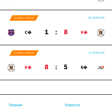
Хоккей с мячом
28 ФЕВРАЛЯ
1
:
8
С�
К�
Хоккей с мячом
22 ФЕВРАЛЯ
8
:
5
К�
Б�
Главная
Новости