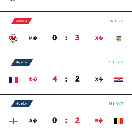
Хоккей
27 АПРЕЛЯ
0
:
3
М�
Х�
Футбол
15 ИЮЛЯ
4
:
2
Ф�
Х�
Футбол
14 ИЮЛЯ
0
:
2
А�
Б�