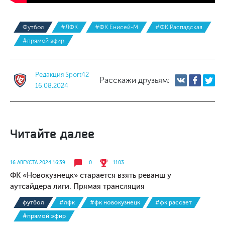
Футбол
#ЛФК
#ФК Енисей-М
#ФК Распадская
#прямой эфир
Редакция Sport42
Расскажи друзьям:
16.08.2024
Читайте далее
16 АВГУСТА 2024 16:39
0
1103
ФК «Новокузнецк» старается взять реванш у
аутсайдера лиги. Прямая трансляция
футбол
#лфк
#фк новокузнецк
#фк рассвет
#прямой эфир