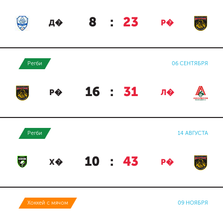
8
:
23
Д�
Р�
Регби
06 СЕНТЯБРЯ
16
:
31
Р�
Л�
Регби
14 АВГУСТА
10
:
43
Х�
Р�
Хоккей с мячом
09 НОЯБРЯ