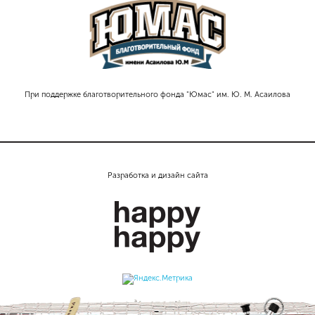
При поддержке благотворительного фонда "Юмас" им. Ю. М. Асаилова
Разработка и дизайн сайта