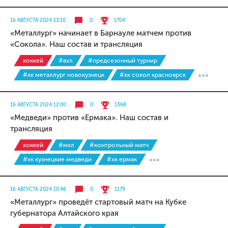
16 АВГУСТА 2024 13:10
0
1704
«Металлург» начинает в Барнауле матчем против
«Сокола». Наш состав и трансляция
хоккей
#вхл
#предсезонный турнир
#хк металлург новокузнецк
#хк сокол красноярск
16 АВГУСТА 2024 12:00
0
1368
«Медведи» против «Ермака». Наш состав и
трансляция
хоккей
#мхл
#контрольный матч
#хк кузнецкие медведи
#хк ермак
16 АВГУСТА 2024 10:46
0
1179
«Металлург» проведёт стартовый матч на Кубке
губернатора Алтайского края