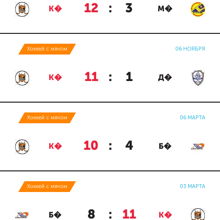
12
:
3
К�
М�
Хоккей с мячом
06 НОЯБРЯ
11
:
1
К�
Д�
Хоккей с мячом
06 МАРТА
10
:
4
К�
Б�
Хоккей с мячом
03 МАРТА
8
:
11
Б�
К�