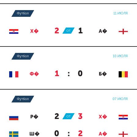
Футбол
11 ИЮЛЯ
2
:
1
Х�
ОТ
А�
Футбол
10 ИЮЛЯ
1
:
0
Ф�
Б�
Футбол
07 ИЮЛЯ
2
:
3
Р�
ОТ
Х�
0
:
2
Ш�
А�