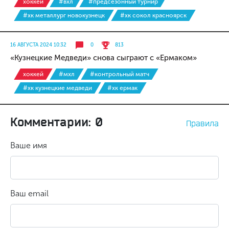
хоккей
#вхл
#предсезонный турнир
#хк металлург новокузнецк
#хк сокол красноярск
16 АВГУСТА 2024 10:32
0
813
«Кузнецкие Медведи» снова сыграют с «Ермаком»
хоккей
#мхл
#контрольный матч
#хк кузнецкие медведи
#хк ермак
Комментарии: 0
Правила
Ваше имя
Ваш email