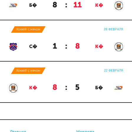
8
:
11
Б�
К�
Хоккей с мячом
28 ФЕВРАЛЯ
1
:
8
С�
К�
Хоккей с мячом
22 ФЕВРАЛЯ
8
:
5
К�
Б�
Главная
Новости