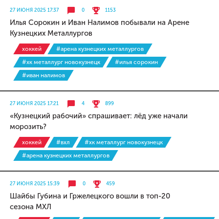
27 ИЮНЯ 2025 17:37
0
1153
Илья Сорокин и Иван Налимов побывали на Арене
Кузнецких Металлургов
хоккей
#арена кузнецких металлургов
#хк металлург новокузнецк
#илья сорокин
#иван налимов
27 ИЮНЯ 2025 17:21
4
899
«Кузнецкий рабочий» спрашивает: лёд уже начали
морозить?
хоккей
#вхл
#хк металлург новокузнецк
#арена кузнецких металлургов
27 ИЮНЯ 2025 15:39
0
459
Шайбы Губина и Гржелецкого вошли в топ-20
сезона МХЛ