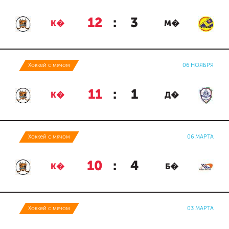
12
:
3
К�
М�
Хоккей с мячом
06 НОЯБРЯ
11
:
1
К�
Д�
Хоккей с мячом
06 МАРТА
10
:
4
К�
Б�
Хоккей с мячом
03 МАРТА