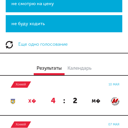
не смотрю на цену
не буду ходить
Еще одно голосование
Результаты
Календарь
Хоккей
10 МАЯ
4
:
2
Х�
М�
Хоккей
07 МАЯ