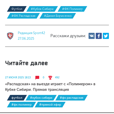
Футбол
#Кубок Сибири
#ФК Полимер
#ФК Распадская
#Данил Борисенко
Редакция Sport42
Расскажи друзьям:
27.06.2025
Читайте далее
27 ИЮНЯ 2025 18:13
0
492
«Распадская» на выезде играет с «Полимером» в
Кубке Сибири. Прямая трансляция
футбол
#кубок сибири
#фк распадская
#фк полимер
#прямой эфир