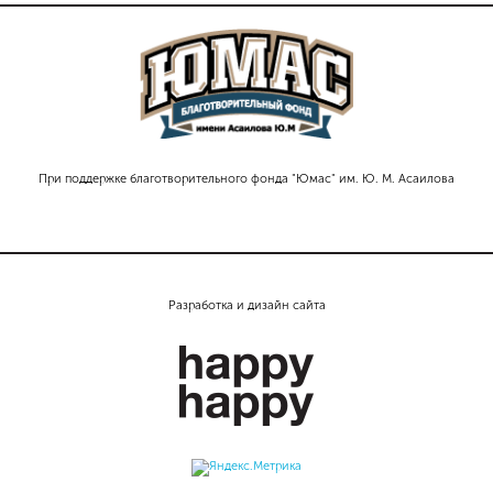
При поддержке благотворительного фонда "Юмас" им. Ю. М. Асаилова
Разработка и дизайн сайта