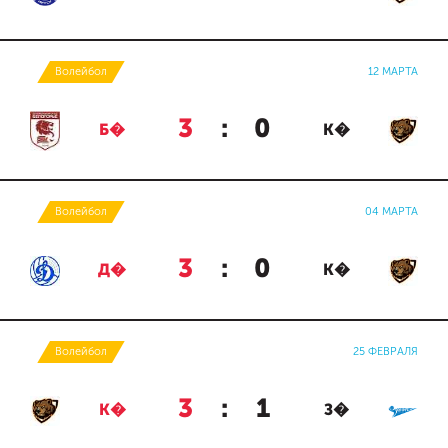
Волейбол
12 МАРТА
3
:
0
Б�
К�
Волейбол
04 МАРТА
3
:
0
Д�
К�
Волейбол
25 ФЕВРАЛЯ
3
:
1
К�
З�