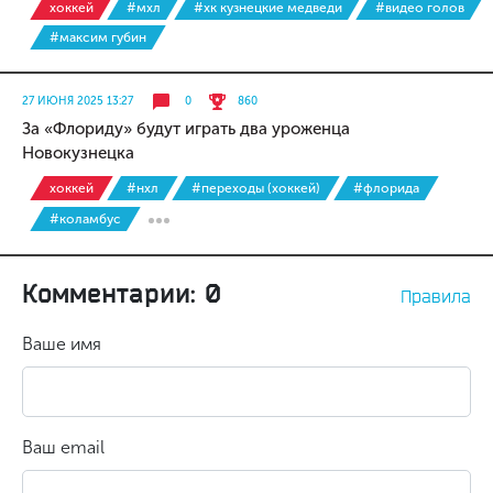
хоккей
#мхл
#хк кузнецкие медведи
#видео голов
#максим губин
27 ИЮНЯ 2025 13:27
0
860
За «Флориду» будут играть два уроженца
Новокузнецка
хоккей
#нхл
#переходы (хоккей)
#флорида
#коламбус
Комментарии: 0
Правила
Ваше имя
Ваш email