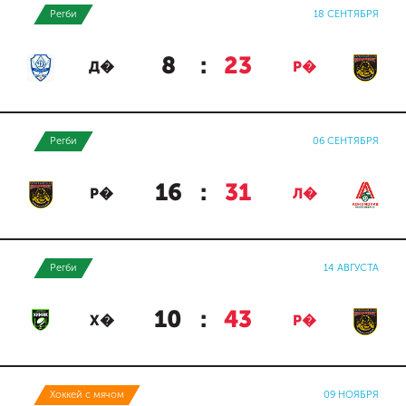
Регби
18 СЕНТЯБРЯ
8
:
23
Д�
Р�
Регби
06 СЕНТЯБРЯ
16
:
31
Р�
Л�
Регби
14 АВГУСТА
10
:
43
Х�
Р�
Хоккей с мячом
09 НОЯБРЯ