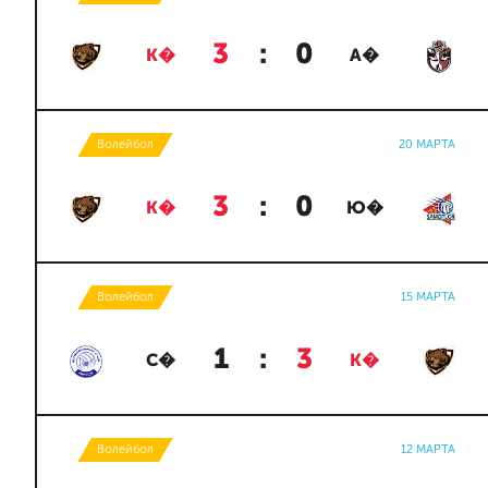
3
:
0
К�
А�
Волейбол
20 МАРТА
3
:
0
К�
Ю�
Волейбол
15 МАРТА
1
:
3
С�
К�
Волейбол
12 МАРТА