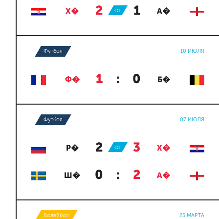
2
:
1
Х�
ОТ
А�
Футбол
10 ИЮЛЯ
1
:
0
Ф�
Б�
Футбол
07 ИЮЛЯ
2
:
3
Р�
ОТ
Х�
0
:
2
Ш�
А�
Волейбол
25 МАРТА