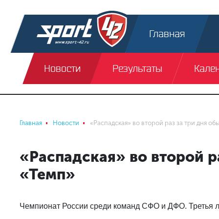
Главная
Новости
Результаты
Кале
Главная
Новости
«Распадская» во второй раз за три дня об
«Распадская» во второй р
«Темп»
Чемпионат России среди команд СФО и ДФО. Третья 