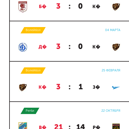
3
:
0
Б�
К�
Волейбол
04 МАРТА
3
:
0
Д�
К�
Волейбол
25 ФЕВРАЛЯ
3
:
1
К�
З�
Регби
22 ОКТЯБРЯ
21
:
14
В�
Р�