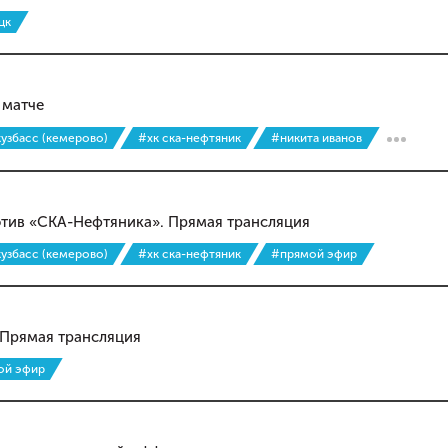
цк
 матче
кузбасс (кемерово)
#хк ска-нефтяник
#никита иванов
отив «СКА-Нефтяника». Прямая трансляция
кузбасс (кемерово)
#хк ска-нефтяник
#прямой эфир
 Прямая трансляция
ой эфир