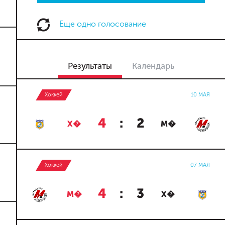
Еще одно голосование
Результаты
Календарь
Хоккей
10 МАЯ
4
:
2
Х�
М�
Хоккей
07 МАЯ
4
:
3
М�
Х�