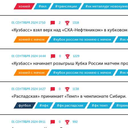
хоккей
#вхл
#трансляции
#хк металлург новокузне
01 СЕНТЯБРЯ 2024 17:50
2
1318
«Кузбасс» взял верх над «СКА-Нефтяником» в кубковом
хоккей с мячом
#кубок россии по хоккею с мячом
#хк 
01 СЕНТЯБРЯ 2024 14:44
0
1229
«Кузбасс» начинает розыгрыш Кубка России матчем пр
хоккей с мячом
#кубок россии по хоккею с мячом
#хк 
01 СЕНТЯБРЯ 2024 14:27
0
1138
«Распадская» принимает «Темп» в чемпионате Сибири.
футбол
#лфк
#фк распадская
#фк темп
#прям
01 СЕНТЯБРЯ 2024 09:11
0
992