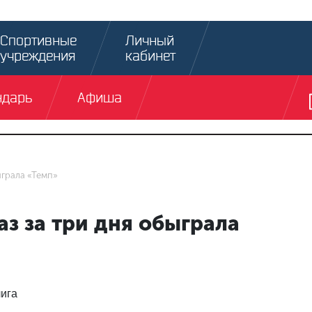
Спортивные
Личный
учреждения
кабинет
ндарь
Афиша
ыграла «Темп»
аз за три дня обыграла
лига