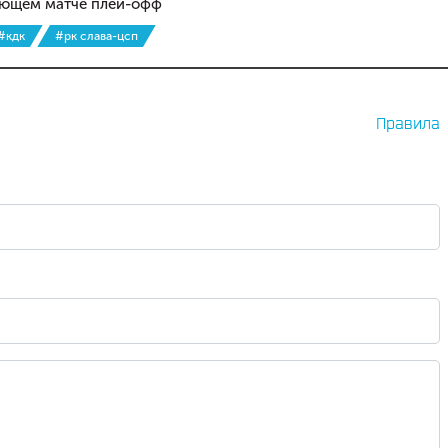
ующем матче плей-офф
#кдк
#рк слава-цсп
Правила