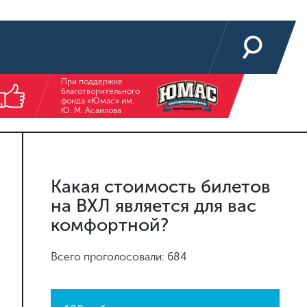
При поддержке
благотворительного
фонда «Юмас» им.
Ю. М. Асаилова
Какая стоимость билетов
на ВХЛ является для вас
комфортной?
Всего проголосовали: 684