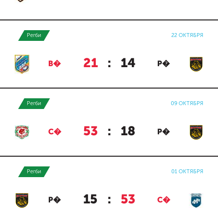
Регби
22 ОКТЯБРЯ
21
:
14
В�
Р�
Регби
09 ОКТЯБРЯ
53
:
18
С�
Р�
Регби
01 ОКТЯБРЯ
15
:
53
Р�
С�