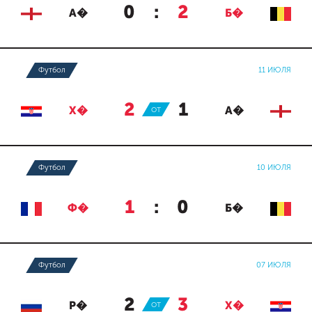
0
:
2
А�
Б�
Футбол
11 ИЮЛЯ
2
:
1
Х�
ОТ
А�
Футбол
10 ИЮЛЯ
1
:
0
Ф�
Б�
Футбол
07 ИЮЛЯ
2
:
3
Р�
ОТ
Х�