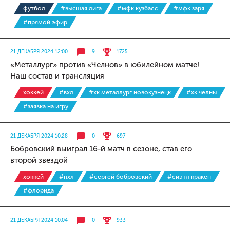
футбол
#высшая лига
#мфк кузбасс
#мфк заря
#прямой эфир
21 ДЕКАБРЯ 2024 12:00
9
1725
«Металлург» против «Челнов» в юбилейном матче!
Наш состав и трансляция
хоккей
#вхл
#хк металлург новокузнецк
#хк челны
#заявка на игру
21 ДЕКАБРЯ 2024 10:28
0
697
Бобровский выиграл 16-й матч в сезоне, став его
второй звездой
хоккей
#нхл
#сергей бобровский
#сиэтл кракен
#флорида
21 ДЕКАБРЯ 2024 10:04
0
933