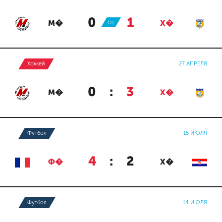
0
:
1
М�
ОТ
Х�
Хоккей
27 АПРЕЛЯ
0
:
3
М�
Х�
Футбол
15 ИЮЛЯ
4
:
2
Ф�
Х�
Футбол
14 ИЮЛЯ