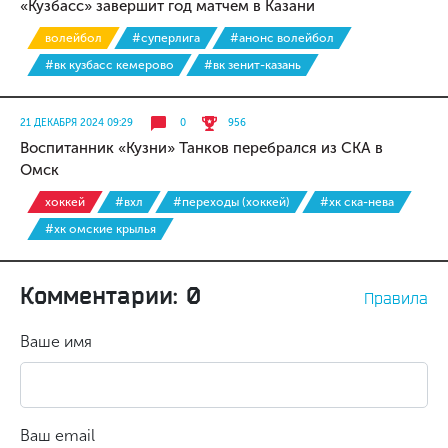
«Кузбасс» завершит год матчем в Казани
волейбол
#суперлига
#анонс волейбол
#вк кузбасс кемерово
#вк зенит-казань
21 ДЕКАБРЯ 2024 09:29
0
956
Воспитанник «Кузни» Танков перебрался из СКА в
Омск
хоккей
#вхл
#переходы (хоккей)
#хк ска-нева
#хк омские крылья
Комментарии: 0
Правила
Ваше имя
Ваш email