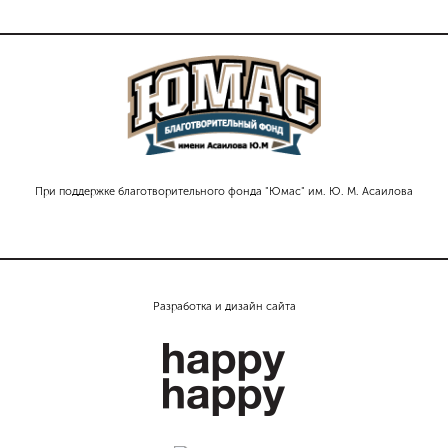
При поддержке благотворительного фонда "Юмас" им. Ю. М. Асаилова
Разработка и дизайн сайта