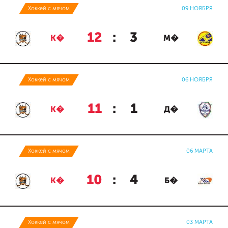
Хоккей с мячом
09 НОЯБРЯ
12
:
3
К�
М�
Хоккей с мячом
06 НОЯБРЯ
11
:
1
К�
Д�
Хоккей с мячом
06 МАРТА
10
:
4
К�
Б�
Хоккей с мячом
03 МАРТА