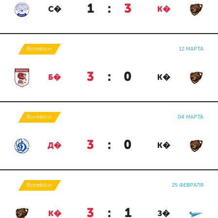
1
:
3
С�
К�
Волейбол
12 МАРТА
3
:
0
Б�
К�
Волейбол
04 МАРТА
3
:
0
Д�
К�
Волейбол
25 ФЕВРАЛЯ
3
:
1
К�
З�