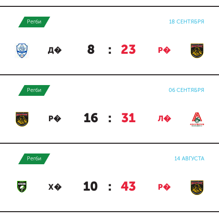
Регби
18 СЕНТЯБРЯ
8
:
23
Д�
Р�
Регби
06 СЕНТЯБРЯ
16
:
31
Р�
Л�
Регби
14 АВГУСТА
10
:
43
Х�
Р�