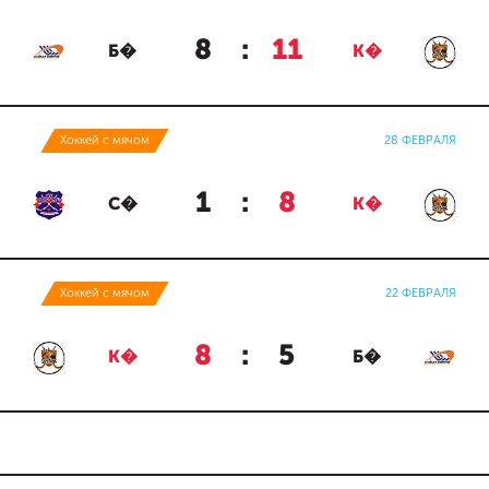
8
:
11
Б�
К�
Хоккей с мячом
28 ФЕВРАЛЯ
1
:
8
С�
К�
Хоккей с мячом
22 ФЕВРАЛЯ
8
:
5
К�
Б�