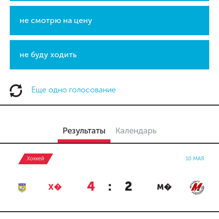
не смотрю на цену
не буду ходить
Еще одно голосование
Результаты
Календарь
Хоккей
10 МАЯ
4
:
2
Х�
М�