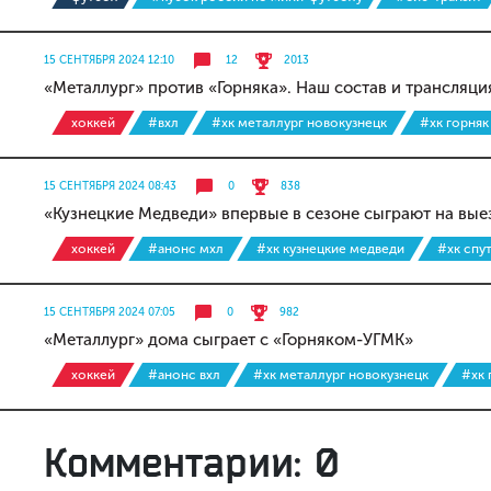
15 СЕНТЯБРЯ 2024 12:10
12
2013
«Металлург» против «Горняка». Наш состав и трансляци
хоккей
#вхл
#хк металлург новокузнецк
#хк горняк
15 СЕНТЯБРЯ 2024 08:43
0
838
«Кузнецкие Медведи» впервые в сезоне сыграют на вые
хоккей
#анонс мхл
#хк кузнецкие медведи
#хк спу
15 СЕНТЯБРЯ 2024 07:05
0
982
«Металлург» дома сыграет с «Горняком-УГМК»
хоккей
#анонс вхл
#хк металлург новокузнецк
#хк 
Комментарии: 0