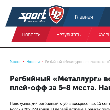
Главная
Новости
Результаты
Кале
Главная
Новости
Регбийный «Металлург» встречается со «С
Регбийный «Металлург» вс
плей-офф за 5-8 места. На
Новокузнецкий регбийный клуб в воскресенье, 15 сен
России 2023/24 годов. В первой встрече в рамках по