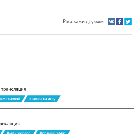
Расскажи друзьям:
и трансляция
льметьевск)
#заявка на игру
рансляция
#мфк кузбасс
#прямой эфир