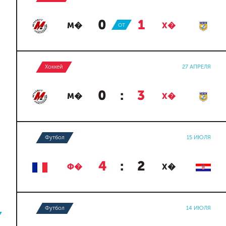
0
:
1
М�
ОТ
Х�
Хоккей
27 АПРЕЛЯ
0
:
3
М�
Х�
Футбол
15 ИЮЛЯ
4
:
2
Ф�
Х�
Футбол
14 ИЮЛЯ