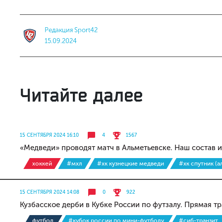
Редакция Sport42
15.09.2024
Читайте далее
15 СЕНТЯБРЯ 2024 16:10
4
1567
«Медведи» проводят матч в Альметьевске. Наш состав 
хоккей
#мхл
#хк кузнецкие медведи
#хк спутник (а
15 СЕНТЯБРЯ 2024 14:08
0
922
Кузбасское дерби в Кубке России по футзалу. Прямая т
футбол
#кубок россии по мини-футболу
#сиб-транзит