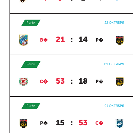
Регби
22 ОКТЯБРЯ
21
:
14
В�
Р�
Регби
09 ОКТЯБРЯ
53
:
18
С�
Р�
Регби
01 ОКТЯБРЯ
15
:
53
Р�
С�