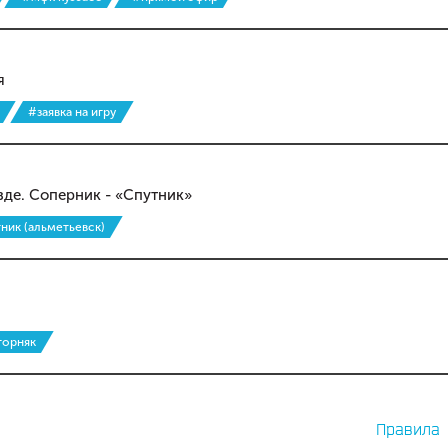
я
#заявка на игру
зде. Соперник - «Спутник»
тник (альметьевск)
горняк
Правила