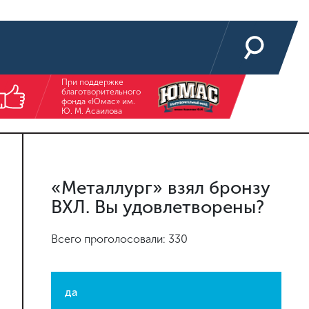
При поддержке
благотворительного
фонда «Юмас» им.
Ю. М. Асаилова
«Металлург» взял бронзу
ВХЛ. Вы удовлетворены?
Всего проголосовали: 330
да