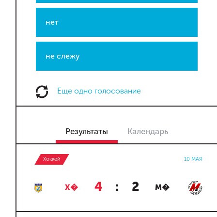
нет
не слежу
Еще одно голосование
Результаты
Календарь
Хоккей
10 МАЯ
4
:
2
Х�
М�