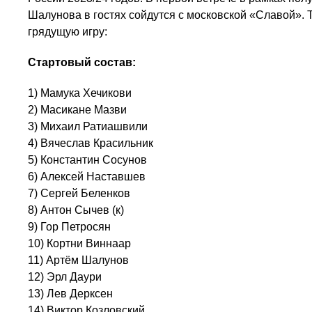
Шалунова в гостях сойдутся с московской «Славой». 
грядущую игру:
Стартовый состав:
1) Мамука Хечикови
2) Масикане Мазви
3) Михаил Ратиашвили
4) Вячеслав Красильник
5) Константин Сосунов
6) Алексей Наставшев
7) Сергей Беленков
8) Антон Сычев (к)
9) Гор Петросян
10) Кортни Виннаар
11) Артём Шалунов
12) Эрл Даури
13) Лев Дерксен
14) Виктор Козловский