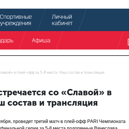
Спортивные
Личный
учреждения
кабинет
ндарь
Афиша
лавой» в плей-офф за 5-8 места. Наш состав и трансляция
тречается со «Славой» в
ш состав и трансляция
тября, проведет третий матч в плей-офф PARI Чемпионата
луфинальной серии за 5-8 места подопечные Вячеслава