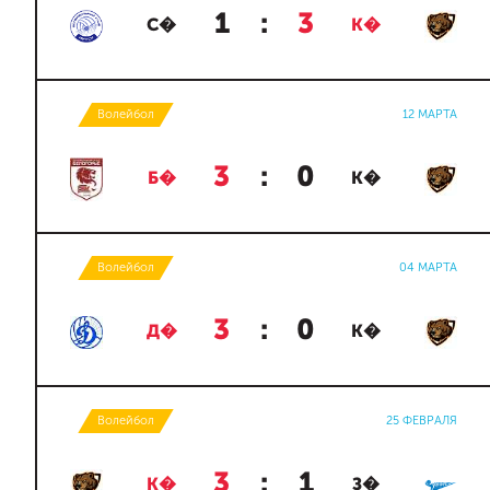
1
:
3
С�
К�
Волейбол
12 МАРТА
3
:
0
Б�
К�
Волейбол
04 МАРТА
3
:
0
Д�
К�
Волейбол
25 ФЕВРАЛЯ
3
:
1
К�
З�