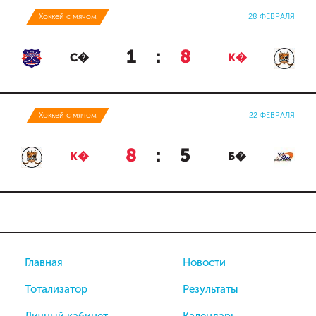
Хоккей с мячом
28 ФЕВРАЛЯ
1
:
8
С�
К�
Хоккей с мячом
22 ФЕВРАЛЯ
8
:
5
К�
Б�
Главная
Новости
Тотализатор
Результаты
Личный кабинет
Календарь