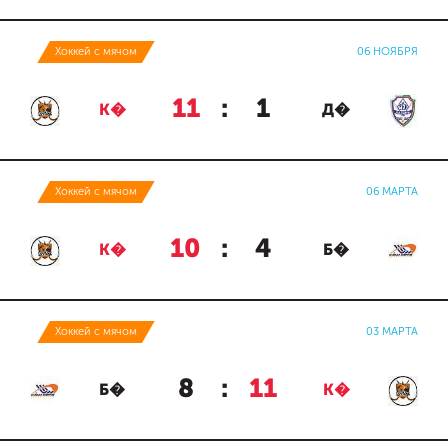
Хоккей с мячом
06 НОЯБРЯ
11
:
1
К�
Д�
Хоккей с мячом
06 МАРТА
10
:
4
К�
Б�
Хоккей с мячом
03 МАРТА
8
:
11
Б�
К�