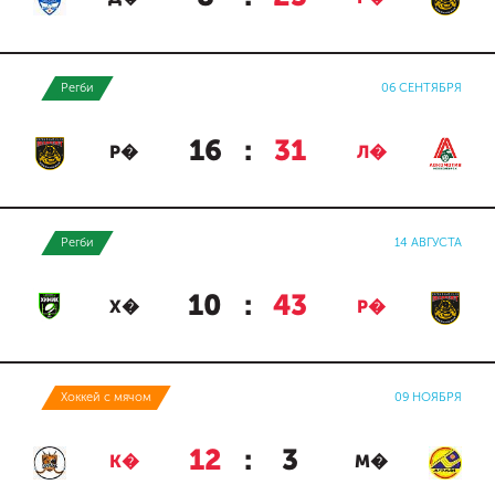
Регби
06 СЕНТЯБРЯ
16
:
31
Р�
Л�
Регби
14 АВГУСТА
10
:
43
Х�
Р�
Хоккей с мячом
09 НОЯБРЯ
12
:
3
К�
М�