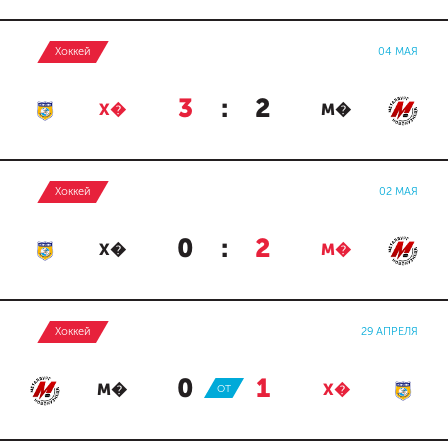
Хоккей
04 МАЯ
3
:
2
Х�
М�
Хоккей
02 МАЯ
0
:
2
Х�
М�
Хоккей
29 АПРЕЛЯ
0
:
1
М�
ОТ
Х�