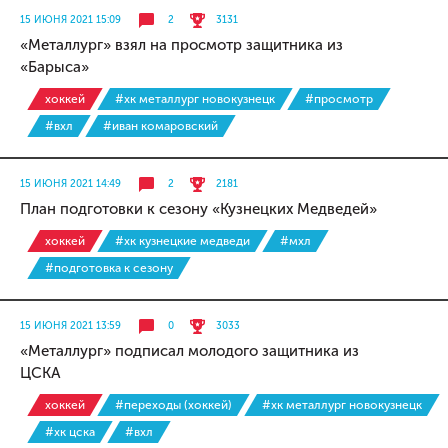
15 ИЮНЯ 2021 15:09
2
3131
«Металлург» взял на просмотр защитника из
«Барыса»
хоккей
#хк металлург новокузнецк
#просмотр
#вхл
#иван комаровский
15 ИЮНЯ 2021 14:49
2
2181
План подготовки к сезону «Кузнецких Медведей»
хоккей
#хк кузнецкие медведи
#мхл
#подготовка к сезону
15 ИЮНЯ 2021 13:59
0
3033
«Металлург» подписал молодого защитника из
ЦСКА
хоккей
#переходы (хоккей)
#хк металлург новокузнецк
#хк цска
#вхл