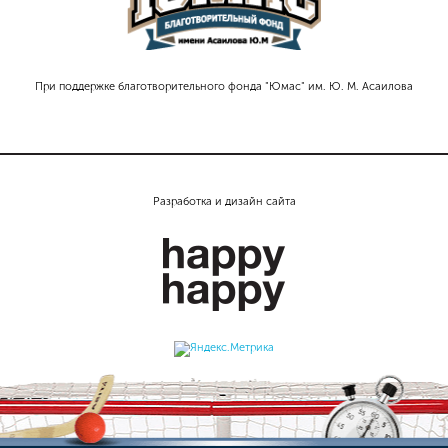
При поддержке благотворительного фонда "Юмас" им. Ю. М. Асаилова
Разработка и дизайн сайта