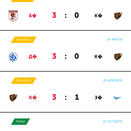
3
:
0
Б�
К�
Волейбол
04 МАРТА
3
:
0
Д�
К�
Волейбол
25 ФЕВРАЛЯ
3
:
1
К�
З�
Регби
22 ОКТЯБРЯ