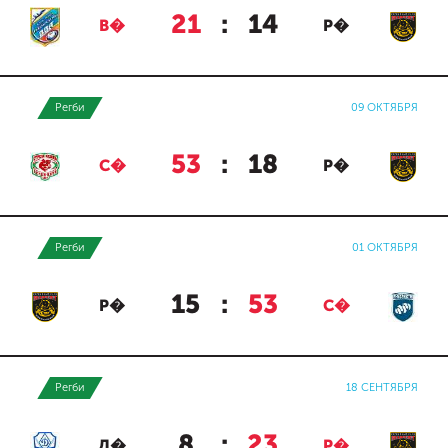
21
:
14
В�
Р�
Регби
09 ОКТЯБРЯ
53
:
18
С�
Р�
Регби
01 ОКТЯБРЯ
15
:
53
Р�
С�
Регби
18 СЕНТЯБРЯ
8
:
23
Д�
Р�