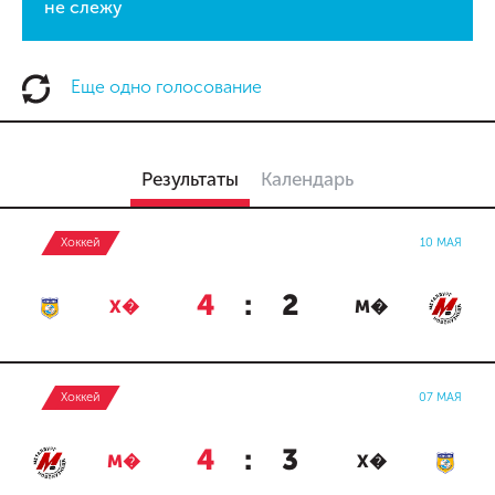
не слежу
Еще одно голосование
Результаты
Календарь
Хоккей
10 МАЯ
4
:
2
Х�
М�
Хоккей
07 МАЯ
4
:
3
М�
Х�