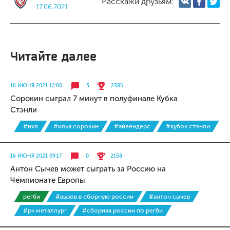
Расскажи друзьям:
17.06.2021
Читайте далее
16 ИЮНЯ 2021 12:00
3
2385
Сорокин сыграл 7 минут в полуфинале Кубка
Стэнли
#нхл
#илья сорокин
#айлендерс
#кубок стэнли
16 ИЮНЯ 2021 09:17
0
2158
Антон Сычев может сыграть за Россию на
Чемпионате Европы
регби
#вызов в сборную россии
#антон сычев
#рк металлург
#сборная россии по регби