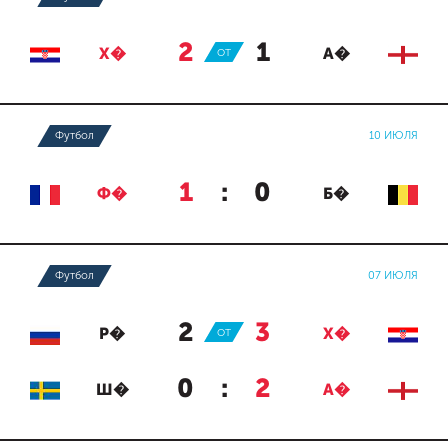
2
:
1
Х�
ОТ
А�
Футбол
10 ИЮЛЯ
1
:
0
Ф�
Б�
Футбол
07 ИЮЛЯ
2
:
3
Р�
ОТ
Х�
0
:
2
Ш�
А�