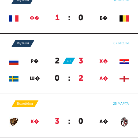
Футбол
10 ИЮЛЯ
1
:
0
Ф�
Б�
Футбол
07 ИЮЛЯ
2
:
3
Р�
ОТ
Х�
0
:
2
Ш�
А�
Волейбол
25 МАРТА
3
:
0
К�
А�