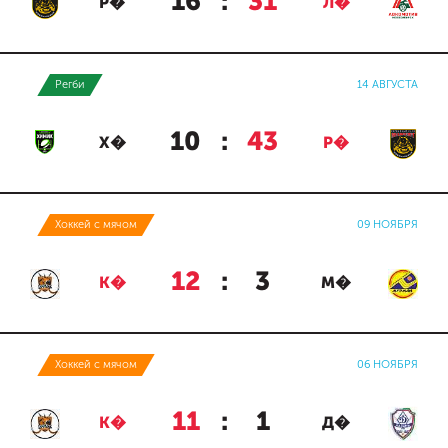
16
:
31
Р�
Л�
Регби
14 АВГУСТА
10
:
43
Х�
Р�
Хоккей с мячом
09 НОЯБРЯ
12
:
3
К�
М�
Хоккей с мячом
06 НОЯБРЯ
11
:
1
К�
Д�