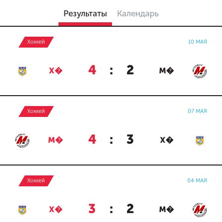
Результаты
Календарь
Хоккей
10 МАЯ
4
:
2
Х�
М�
Хоккей
07 МАЯ
4
:
3
М�
Х�
Хоккей
04 МАЯ
3
:
2
Х�
М�