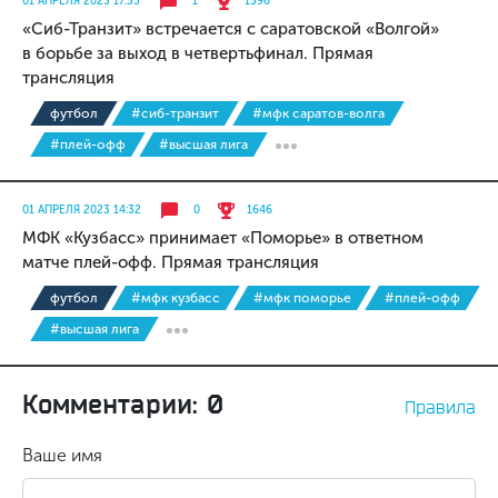
01 АПРЕЛЯ 2023 17:55
1
1596
«Сиб-Транзит» встречается с саратовской «Волгой»
в борьбе за выход в четвертьфинал. Прямая
трансляция
футбол
#сиб-транзит
#мфк саратов-волга
#плей-офф
#высшая лига
01 АПРЕЛЯ 2023 14:32
0
1646
МФК «Кузбасс» принимает «Поморье» в ответном
матче плей-офф. Прямая трансляция
футбол
#мфк кузбасс
#мфк поморье
#плей-офф
#высшая лига
Комментарии: 0
Правила
Ваше имя