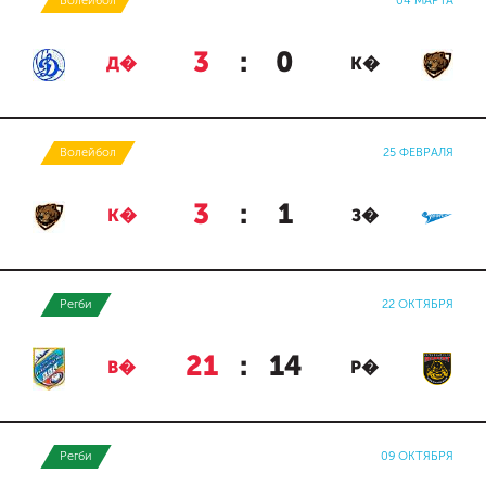
Волейбол
04 МАРТА
3
:
0
Д�
К�
Волейбол
25 ФЕВРАЛЯ
3
:
1
К�
З�
Регби
22 ОКТЯБРЯ
21
:
14
В�
Р�
Регби
09 ОКТЯБРЯ