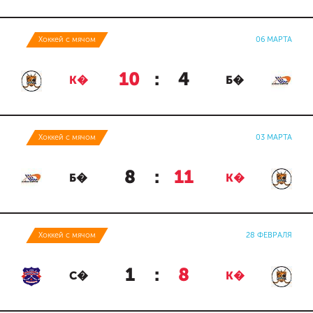
Хоккей с мячом
06 МАРТА
10
:
4
К�
Б�
Хоккей с мячом
03 МАРТА
8
:
11
Б�
К�
Хоккей с мячом
28 ФЕВРАЛЯ
1
:
8
С�
К�