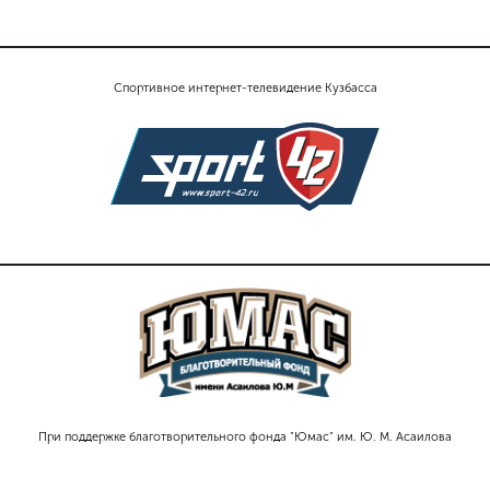
Спортивное интернет-телевидение Кузбасса
При поддержке благотворительного фонда "Юмас" им. Ю. М. Асаилова