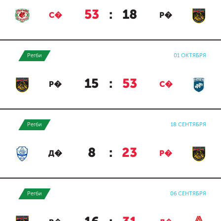
53
:
18
С�
Р�
Регби
01 ОКТЯБРЯ
15
:
53
Р�
С�
Регби
18 СЕНТЯБРЯ
8
:
23
Д�
Р�
Регби
06 СЕНТЯБРЯ