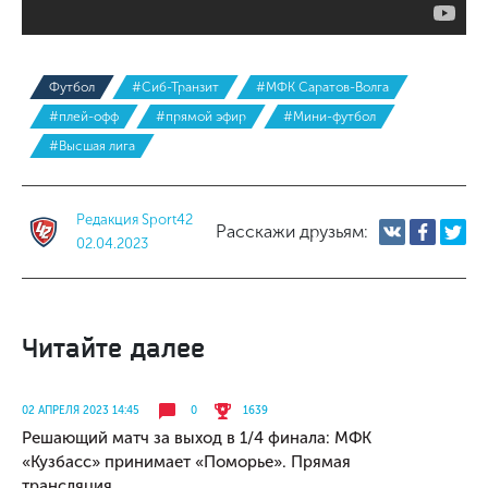
Футбол
#Сиб-Транзит
#МФК Саратов-Волга
#плей-офф
#прямой эфир
#Мини-футбол
#Высшая лига
Редакция Sport42
Расскажи друзьям:
02.04.2023
Читайте далее
02 АПРЕЛЯ 2023 14:45
0
1639
Решающий матч за выход в 1/4 финала: МФК
«Кузбасс» принимает «Поморье». Прямая
трансляция