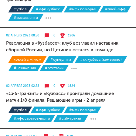
футбол
#мфк кузбасс
#мфк поморье
#плей-офф
#высшая лига
02 АПРЕЛЯ 2023 08:50
0
1906
Революция в «Кузбассе»: клуб возглавил наставник
сборной России, но Щетинин остался в команде
хоккей с мячом
#суперлига
#хк кузбасс (кемерово)
#назначения
#отставки
02 АПРЕЛЯ 2023 02:28
0
1524
«Сиб-Транзит» и «Кузбасс» проиграли домашние
матчи 1/8 финала. Решающие игры - 2 апреля
футбол
#мфк кузбасс
#мфк поморье
#мфк саратов-волга
#сиб-транзит