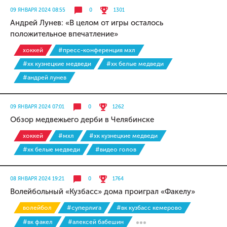
09 ЯНВАРЯ 2024 08:55
0
1301
Андрей Лунев: «В целом от игры осталось
положительное впечатление»
хоккей
#пресс-конференция мхл
#хк кузнецкие медведи
#хк белые медведи
#андрей лунев
09 ЯНВАРЯ 2024 07:01
0
1262
Обзор медвежьего дерби в Челябинске
хоккей
#мхл
#хк кузнецкие медведи
#хк белые медведи
#видео голов
08 ЯНВАРЯ 2024 19:21
0
1764
Волейбольный «Кузбасс» дома проиграл «Факелу»
волейбол
#суперлига
#вк кузбасс кемерово
#вк факел
#алексей бабешин