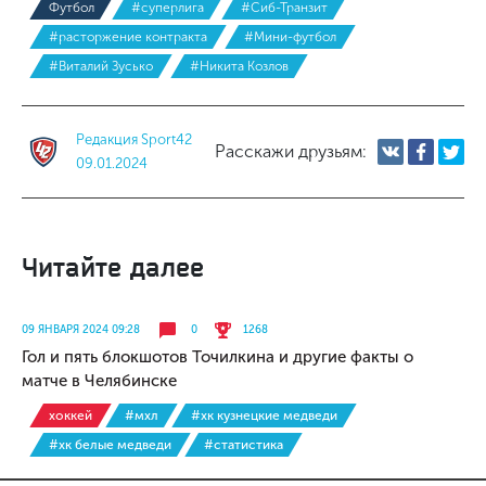
Футбол
#суперлига
#Сиб-Транзит
#расторжение контракта
#Мини-футбол
#Виталий Зусько
#Никита Козлов
Редакция Sport42
Расскажи друзьям:
09.01.2024
Читайте далее
09 ЯНВАРЯ 2024 09:28
0
1268
Гол и пять блокшотов Точилкина и другие факты о
матче в Челябинске
хоккей
#мхл
#хк кузнецкие медведи
#хк белые медведи
#статистика