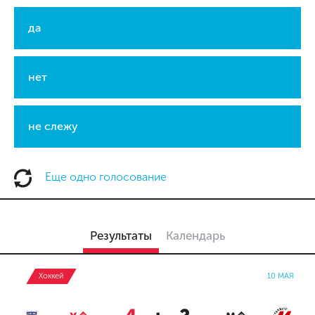
да
нет
не слежу
Еще одно голосование
Результаты
Календарь
Хоккей
10 МАЯ