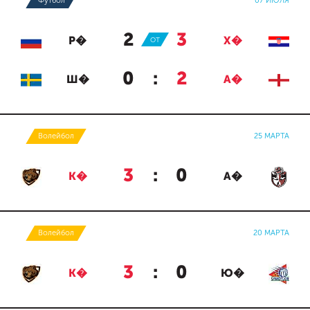
Футбол
07 ИЮЛЯ
2
:
3
Р�
ОТ
Х�
0
:
2
Ш�
А�
Волейбол
25 МАРТА
3
:
0
К�
А�
Волейбол
20 МАРТА
3
:
0
К�
Ю�