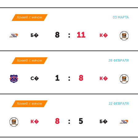
Хоккей с мячом
03 МАРТА
8
:
11
Б�
К�
Хоккей с мячом
28 ФЕВРАЛЯ
1
:
8
С�
К�
Хоккей с мячом
22 ФЕВРАЛЯ
8
:
5
К�
Б�