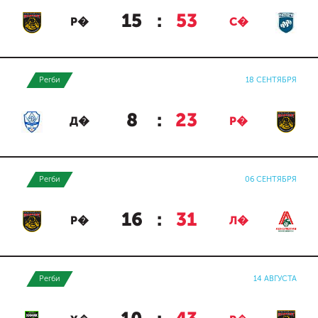
15
:
53
Р�
С�
Регби
18 СЕНТЯБРЯ
8
:
23
Д�
Р�
Регби
06 СЕНТЯБРЯ
16
:
31
Р�
Л�
Регби
14 АВГУСТА