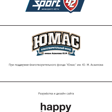
При поддержке благотворительного фонда "Юмас" им. Ю. М. Асаилова
Разработка и дизайн сайта