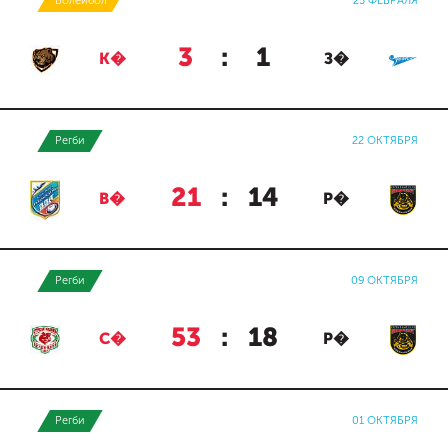
Волейбол
25 ФЕВРАЛЯ
3
:
1
К�
З�
Регби
22 ОКТЯБРЯ
21
:
14
В�
Р�
Регби
09 ОКТЯБРЯ
53
:
18
С�
Р�
Регби
01 ОКТЯБРЯ