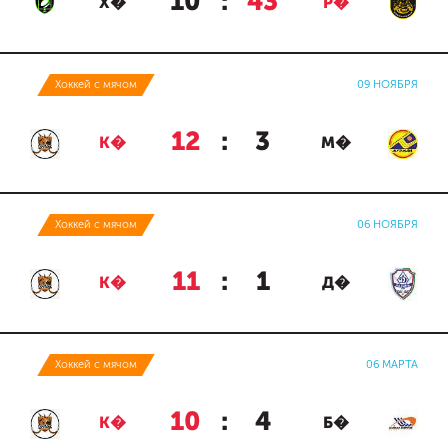
10
:
43
Х�
Р�
Хоккей с мячом
09 НОЯБРЯ
12
:
3
К�
М�
Хоккей с мячом
06 НОЯБРЯ
11
:
1
К�
Д�
Хоккей с мячом
06 МАРТА
10
:
4
К�
Б�