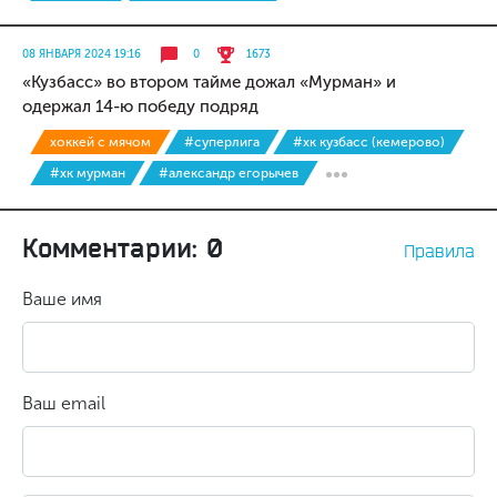
08 ЯНВАРЯ 2024 19:16
0
1673
«Кузбасс» во втором тайме дожал «Мурман» и
одержал 14-ю победу подряд
хоккей с мячом
#суперлига
#хк кузбасс (кемерово)
#хк мурман
#александр егорычев
Комментарии: 0
Правила
Ваше имя
Ваш email