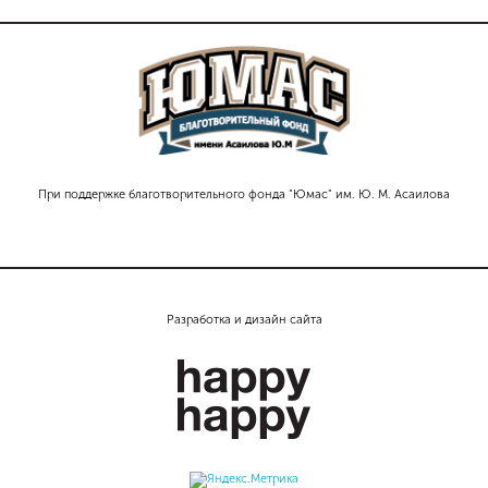
При поддержке благотворительного фонда "Юмас" им. Ю. М. Асаилова
Разработка и дизайн сайта