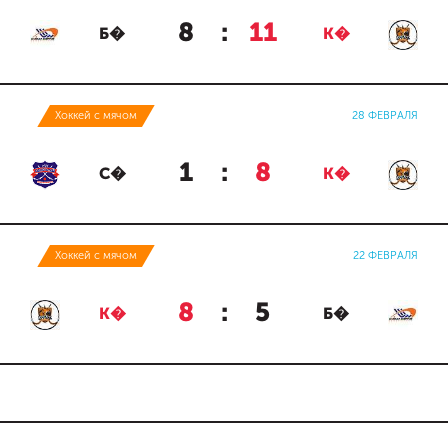
8
:
11
Б�
К�
Хоккей с мячом
28 ФЕВРАЛЯ
1
:
8
С�
К�
Хоккей с мячом
22 ФЕВРАЛЯ
8
:
5
К�
Б�