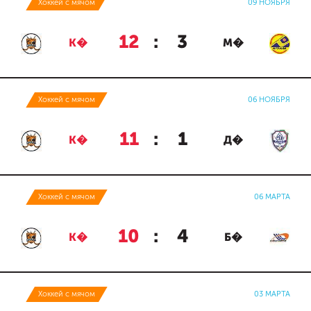
Хоккей с мячом
09 НОЯБРЯ
12
:
3
К�
М�
Хоккей с мячом
06 НОЯБРЯ
11
:
1
К�
Д�
Хоккей с мячом
06 МАРТА
10
:
4
К�
Б�
Хоккей с мячом
03 МАРТА