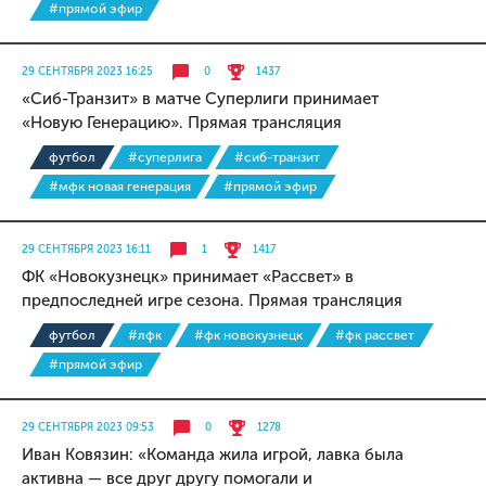
#прямой эфир
29 СЕНТЯБРЯ 2023 16:25
0
1437
«Сиб-Транзит» в матче Суперлиги принимает
«Новую Генерацию». Прямая трансляция
футбол
#суперлига
#сиб-транзит
#мфк новая генерация
#прямой эфир
29 СЕНТЯБРЯ 2023 16:11
1
1417
ФК «Новокузнецк» принимает «Рассвет» в
предпоследней игре сезона. Прямая трансляция
футбол
#лфк
#фк новокузнецк
#фк рассвет
#прямой эфир
29 СЕНТЯБРЯ 2023 09:53
0
1278
Иван Ковязин: «Команда жила игрой, лавка была
активна — все друг другу помогали и