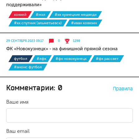
поддерживали»
хоккей
#мхл
#хк кузнецкие медведи
#хк спутник (альметьевск)
#иван ковязин
29 СЕНТЯБРЯ 2023 09:17
0
1298
ФК «Новокузнецк» - на финишной прямой сезона
футбол
#лфк
#фк новокузнецк
#фк рассвет
#анонс футбол
Комментарии: 0
Правила
Ваше имя
Ваш email