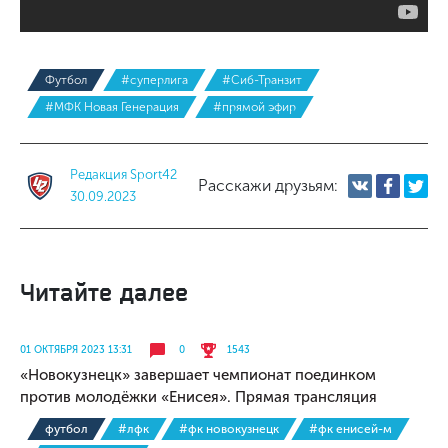
Футбол
#суперлига
#Сиб-Транзит
#МФК Новая Генерация
#прямой эфир
Редакция Sport42
Расскажи друзьям:
30.09.2023
Читайте далее
01 ОКТЯБРЯ 2023 13:31
0
1543
«Новокузнецк» завершает чемпионат поединком
против молодёжки «Енисея». Прямая трансляция
футбол
#лфк
#фк новокузнецк
#фк енисей-м