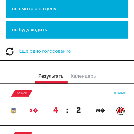
не смотрю на цену
не буду ходить
Еще одно голосование
Результаты
Календарь
Хоккей
10 МАЯ
4
:
2
Х�
М�