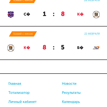
Хоккей с мячом
28 ФЕВРАЛЯ
1
:
8
С�
К�
Хоккей с мячом
22 ФЕВРАЛЯ
8
:
5
К�
Б�
Главная
Новости
Тотализатор
Результаты
Личный кабинет
Календарь