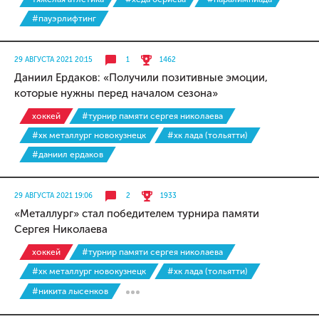
#пауэрлифтинг
29 АВГУСТА 2021 20:15
1
1462
Даниил Ердаков: «Получили позитивные эмоции,
которые нужны перед началом сезона»
хоккей
#турнир памяти сергея николаева
#хк металлург новокузнецк
#хк лада (тольятти)
#даниил ердаков
29 АВГУСТА 2021 19:06
2
1933
«Металлург» стал победителем турнира памяти
Сергея Николаева
хоккей
#турнир памяти сергея николаева
#хк металлург новокузнецк
#хк лада (тольятти)
#никита лысенков