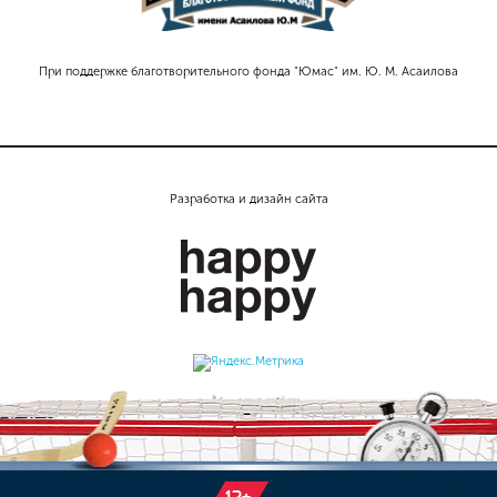
При поддержке благотворительного фонда "Юмас" им. Ю. М. Асаилова
Разработка и дизайн сайта
12+