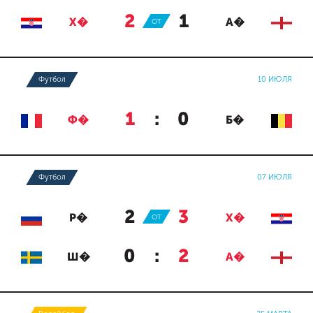
2
:
1
Х�
ОТ
А�
Футбол
10 ИЮЛЯ
1
:
0
Ф�
Б�
Футбол
07 ИЮЛЯ
2
:
3
Р�
ОТ
Х�
0
:
2
Ш�
А�