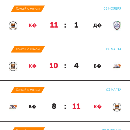
Хоккей с мячом
06 НОЯБРЯ
11
:
1
К�
Д�
Хоккей с мячом
06 МАРТА
10
:
4
К�
Б�
Хоккей с мячом
03 МАРТА
8
:
11
Б�
К�