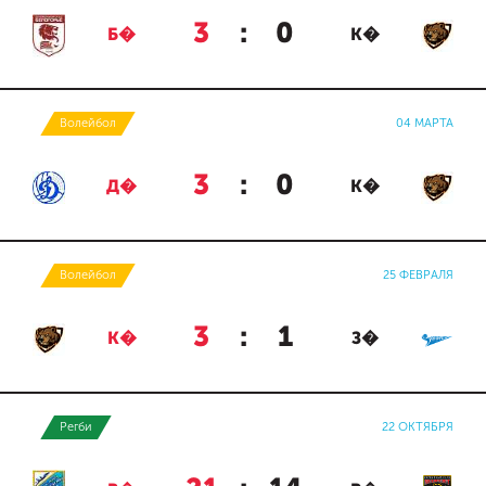
3
:
0
Б�
К�
Волейбол
04 МАРТА
3
:
0
Д�
К�
Волейбол
25 ФЕВРАЛЯ
3
:
1
К�
З�
Регби
22 ОКТЯБРЯ