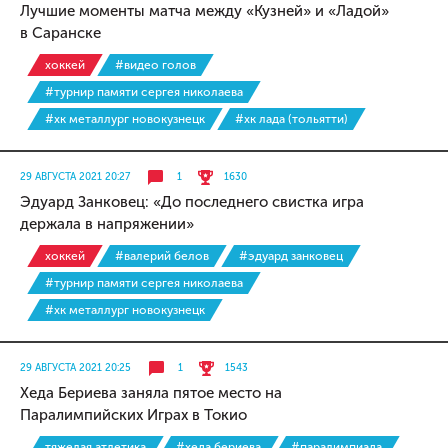
Лучшие моменты матча между «Кузней» и «Ладой»
в Саранске
хоккей
#видео голов
#турнир памяти сергея николаева
#хк металлург новокузнецк
#хк лада (тольятти)
29 АВГУСТА 2021 20:27
1
1630
Эдуард Занковец: «До последнего свистка игра
держала в напряжении»
хоккей
#валерий белов
#эдуард занковец
#турнир памяти сергея николаева
#хк металлург новокузнецк
29 АВГУСТА 2021 20:25
1
1543
Хеда Бериева заняла пятое место на
Паралимпийских Играх в Токио
тяжелая атлетика
#хеда бериева
#паралимпиада