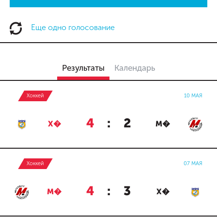
Еще одно голосование
Результаты
Календарь
Хоккей
10 МАЯ
4
:
2
Х�
М�
Хоккей
07 МАЯ
4
:
3
М�
Х�