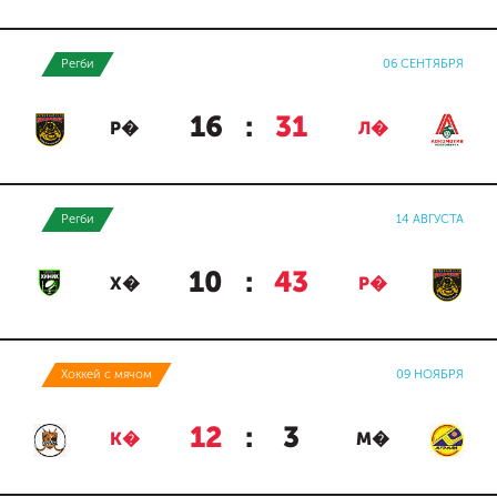
Регби
06 СЕНТЯБРЯ
16
:
31
Р�
Л�
Регби
14 АВГУСТА
10
:
43
Х�
Р�
Хоккей с мячом
09 НОЯБРЯ
12
:
3
К�
М�