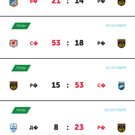
21
:
14
В�
Р�
Регби
09 ОКТЯБРЯ
53
:
18
С�
Р�
Регби
01 ОКТЯБРЯ
15
:
53
Р�
С�
Регби
18 СЕНТЯБРЯ
8
:
23
Д�
Р�