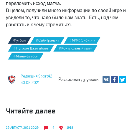
переломить исход матча.
В целом, получили много информации по своей игре и
увидели то, что надо было нам знать. Есть, над чем
работать и к чему стремиться.
Футбол
#Сиб-Транзит
#МФК Сибиряк
#Нуржан Джетыбаев
#Контрольный матч
#Мини-футбол
Редакция Sport42
Расскажи друзьям:
30.08.2021
Читайте далее
29 АВГУСТА 2021 20:29
4
1918