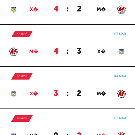
4
:
2
Х�
М�
Хоккей
07 МАЯ
4
:
3
М�
Х�
Хоккей
04 МАЯ
3
:
2
Х�
М�
Хоккей
02 МАЯ