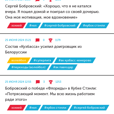
Сергей Бобровский: «Хорошо, что я не катался
вчера. Я пошел домой и поиграл со своей дочерью.
Она моя мотивация, мое вдохновение»
хоккей
#нхл
#сергей бобровский
#кубок стэнли
25 ИЮНЯ 2024 15:21
0
1179
Состав «Кузбасса» усилил доигровщик из
Белоруссии
волейбол
#суперлига
#вк кузбасс кемерово
#переходы (волейбол)
#вк павлодар
25 ИЮНЯ 2024 12:55
3
1253
Бобровский о победе «Флориды» в Кубке Стэнли:
«Потрясающий момент. Мы всю жизнь работаем
ради этого»
хоккей
#нхл
#кубок стэнли
#сергей бобровский