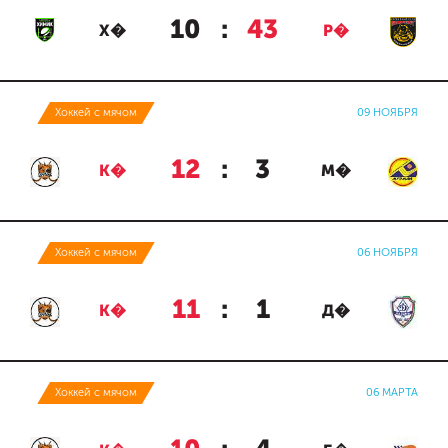
10
:
43
Х�
Р�
Хоккей с мячом
09 НОЯБРЯ
12
:
3
К�
М�
Хоккей с мячом
06 НОЯБРЯ
11
:
1
К�
Д�
Хоккей с мячом
06 МАРТА