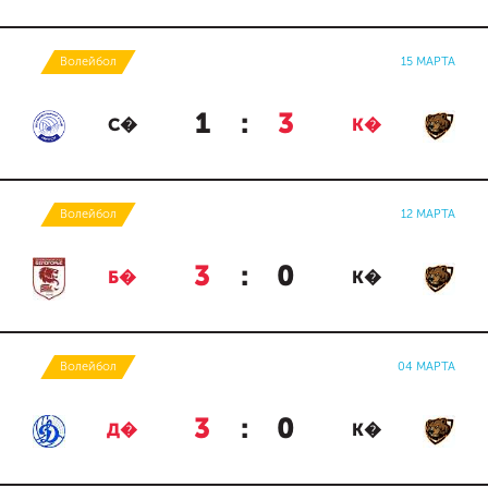
Волейбол
15 МАРТА
1
:
3
С�
К�
Волейбол
12 МАРТА
3
:
0
Б�
К�
Волейбол
04 МАРТА
3
:
0
Д�
К�