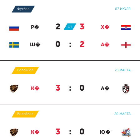
Футбол
07 ИЮЛЯ
2
:
3
Р�
ОТ
Х�
0
:
2
Ш�
А�
Волейбол
25 МАРТА
3
:
0
К�
А�
Волейбол
20 МАРТА
3
:
0
К�
Ю�