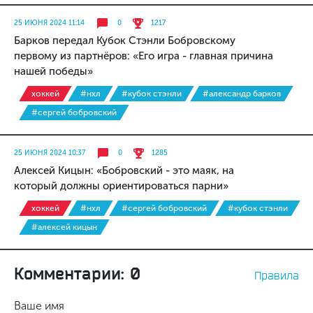
25 ИЮНЯ 2024 11:14
0
1217
Барков передал Кубок Стэнли Бобровскому
первому из партнёров: «Его игра - главная причина
нашей победы»
хоккей
#нхл
#кубок стэнли
#александр барков
#сергей бобровский
25 ИЮНЯ 2024 10:37
0
1285
Алексей Кицын: «Бобровский - это маяк, на
который должны ориентироваться парни»
хоккей
#нхл
#сергей бобровский
#кубок стэнли
#алексей кицын
Комментарии: 0
Правила
Ваше имя