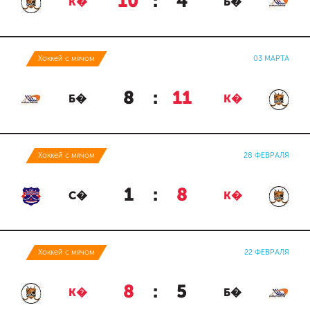
10
:
4
К�
Б�
Хоккей с мячом
03 МАРТА
8
:
11
Б�
К�
Хоккей с мячом
28 ФЕВРАЛЯ
1
:
8
С�
К�
Хоккей с мячом
22 ФЕВРАЛЯ
8
:
5
К�
Б�