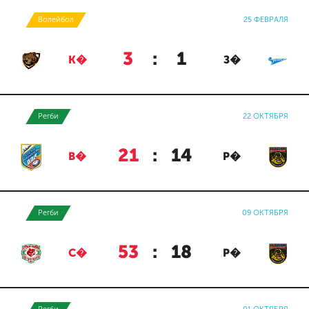
Волейбол
25 ФЕВРАЛЯ
3
:
1
К�
З�
Регби
22 ОКТЯБРЯ
21
:
14
В�
Р�
Регби
09 ОКТЯБРЯ
53
:
18
С�
Р�