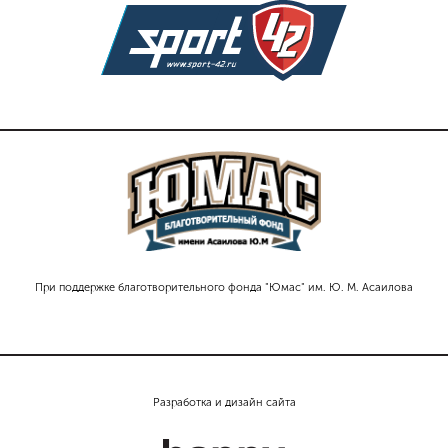
При поддержке благотворительного фонда "Юмас" им. Ю. М. Асаилова
Разработка и дизайн сайта