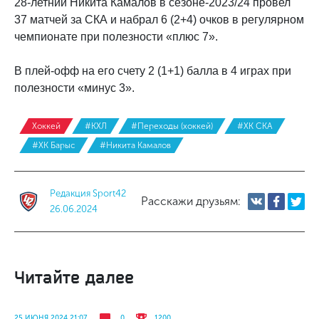
28-летний Никита Камалов в сезоне-2023/24 провел
37 матчей за СКА и набрал 6 (2+4) очков в регулярном
чемпионате при полезности «плюс 7».
В плей-офф на его счету 2 (1+1) балла в 4 играх при
полезности «минус 3».
Хоккей
#КХЛ
#Переходы (хоккей)
#ХК СКА
#ХК Барыс
#Никита Камалов
Редакция Sport42
Расскажи друзьям:
26.06.2024
Читайте далее
25 ИЮНЯ 2024 21:07
0
1200