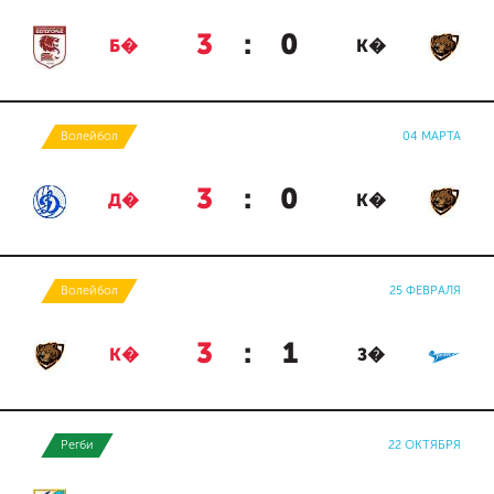
3
:
0
Б�
К�
Волейбол
04 МАРТА
3
:
0
Д�
К�
Волейбол
25 ФЕВРАЛЯ
3
:
1
К�
З�
Регби
22 ОКТЯБРЯ