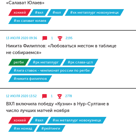
«Салават Юлаев»
хоккей
#вхл
#кхл
#хк металлург новокузнецк
#хк салават юлаев
13 ИЮЛЯ 2020 09:36
1
2195
Никита Филиппов: «Любоваться местом в таблице
не собираемся»
регби
#рк металлург
#рк слава-цсп
#лига ставок - чемпионат россии по регби
#никита филиппов
12 ИЮЛЯ 2020 13:52
1
2778
ВХЛ включила победу «Кузни» в Нур-Султане в
число лучших матчей ноября
хоккей
#вхл
#хк металлург новокузнецк
#хк номад
#рейтинги