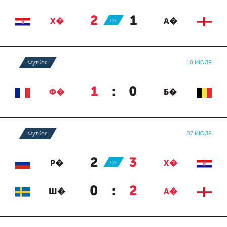
2
:
1
Х�
ОТ
А�
Футбол
10 ИЮЛЯ
1
:
0
Ф�
Б�
Футбол
07 ИЮЛЯ
2
:
3
Р�
ОТ
Х�
0
:
2
Ш�
А�