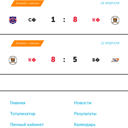
Хоккей с мячом
28 ФЕВРАЛЯ
1
:
8
С�
К�
Хоккей с мячом
22 ФЕВРАЛЯ
8
:
5
К�
Б�
Главная
Новости
Тотализатор
Результаты
Личный кабинет
Календарь