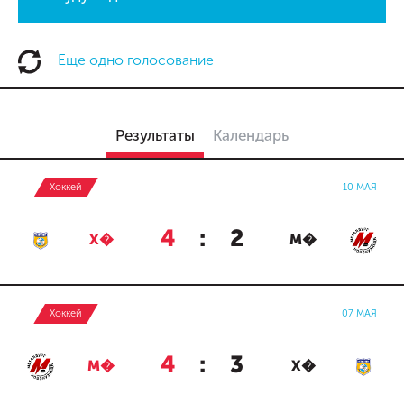
Еще одно голосование
Результаты
Календарь
Хоккей
10 МАЯ
4
:
2
Х�
М�
Хоккей
07 МАЯ
4
:
3
М�
Х�