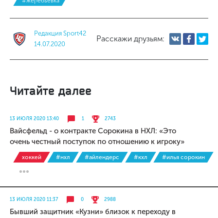
#жеребьевка
Редакция Sport42
Расскажи друзьям:
14.07.2020
Читайте далее
13 ИЮЛЯ 2020 13:40
1
2743
Вайсфельд - о контракте Сорокина в НХЛ: «Это
очень честный поступок по отношению к игроку»
хоккей
#нхл
#айлендерс
#кхл
#илья сорокин
13 ИЮЛЯ 2020 11:37
0
2988
Бывший защитник «Кузни» близок к переходу в