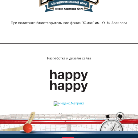
При поддержке благотворительного фонда "Юмас" им. Ю. М. Асаилова
Разработка и дизайн сайта