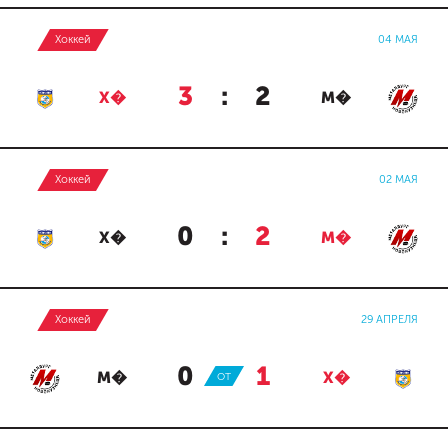
Хоккей
04 МАЯ
3
:
2
Х�
М�
Хоккей
02 МАЯ
0
:
2
Х�
М�
Хоккей
29 АПРЕЛЯ
0
:
1
М�
ОТ
Х�