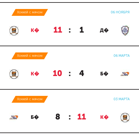
Хоккей с мячом
06 НОЯБРЯ
11
:
1
К�
Д�
Хоккей с мячом
06 МАРТА
10
:
4
К�
Б�
Хоккей с мячом
03 МАРТА
8
:
11
Б�
К�