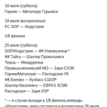
18 июля (суббота):
Горняк — Металлург Гурьевск
19 июля (воскресенье):
FC SGP — Индустрия
1/8 финала
25 июля (суббота):
SGP/Индустрия — ФК Новокузнецк *
ФК Тайга — Шахтер Прокопьевск
Темза — Междуречье
Промышленновский МО — Заря-СУЭК
Горняк/Металлург — Распадская УК
ФК Белово — Кузбасс-СШОР
Шахтер Киселевск — ЕВРАЗ ЗСМК
Распадская — Заря-УОР
* — в случае выхода в 1/8 финала команды
«Индустрия», матч состоится в воскресенье 26 июля.