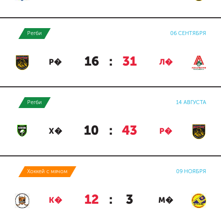
Регби
06 СЕНТЯБРЯ
16
:
31
Р�
Л�
Регби
14 АВГУСТА
10
:
43
Х�
Р�
Хоккей с мячом
09 НОЯБРЯ
12
:
3
К�
М�