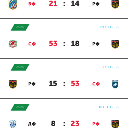
21
:
14
В�
Р�
Регби
09 ОКТЯБРЯ
53
:
18
С�
Р�
Регби
01 ОКТЯБРЯ
15
:
53
Р�
С�
Регби
18 СЕНТЯБРЯ
8
:
23
Д�
Р�