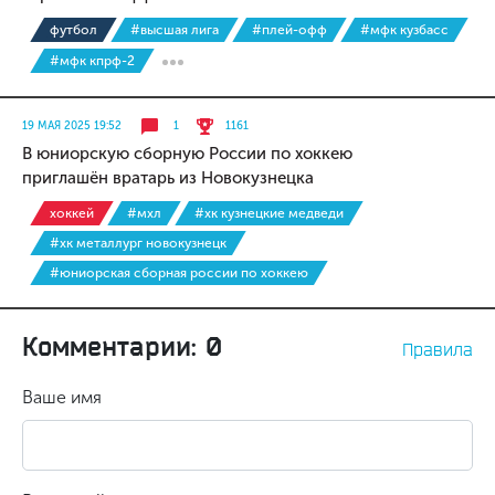
футбол
#высшая лига
#плей-офф
#мфк кузбасс
#мфк кпрф-2
19 МАЯ 2025 19:52
1
1161
В юниорскую сборную России по хоккею
приглашён вратарь из Новокузнецка
хоккей
#мхл
#хк кузнецкие медведи
#хк металлург новокузнецк
#юниорская сборная россии по хоккею
Комментарии: 0
Правила
Ваше имя