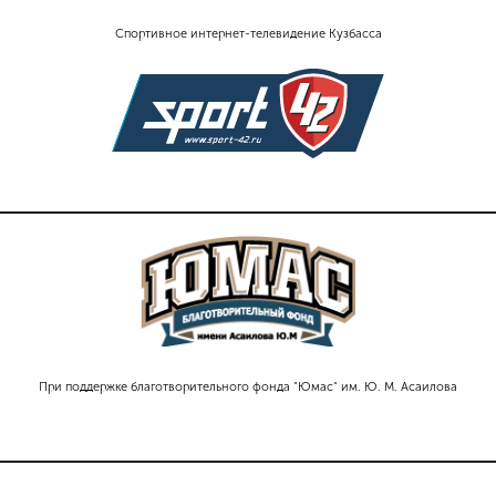
Спортивное интернет-телевидение Кузбасса
При поддержке благотворительного фонда "Юмас" им. Ю. М. Асаилова