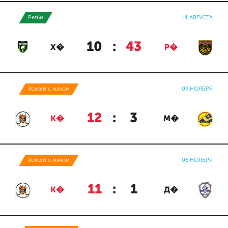
Регби
14 АВГУСТА
10
:
43
Х�
Р�
Хоккей с мячом
09 НОЯБРЯ
12
:
3
К�
М�
Хоккей с мячом
06 НОЯБРЯ
11
:
1
К�
Д�