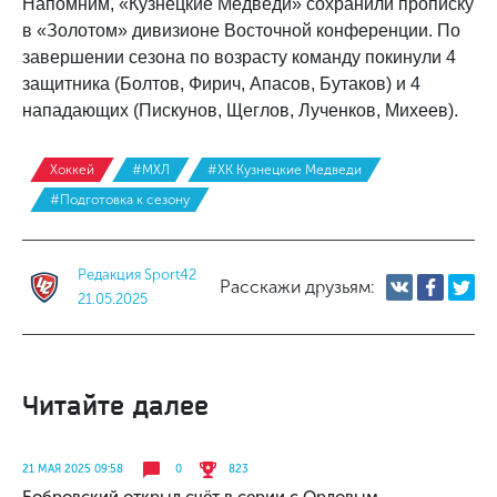
Напомним, «Кузнецкие Медведи» сохранили прописку
в «Золотом» дивизионе Восточной конференции. По
завершении сезона по возрасту команду покинули 4
защитника (Болтов, Фирич, Апасов, Бутаков) и 4
нападающих (Пискунов, Щеглов, Лученков, Михеев).
Хоккей
#МХЛ
#ХК Кузнецкие Медведи
#Подготовка к сезону
Редакция Sport42
Расскажи друзьям:
21.05.2025
Читайте далее
21 МАЯ 2025 09:58
0
823