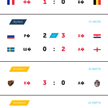
1
:
0
Ф�
Б�
Футбол
07 ИЮЛЯ
2
:
3
Р�
ОТ
Х�
0
:
2
Ш�
А�
Волейбол
25 МАРТА
3
:
0
К�
А�
Волейбол
20 МАРТА