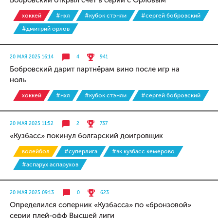
Бобровский открыл счёт в серии с Орловым
хоккей
#нхл
#кубок стэнли
#сергей бобровский
#дмитрий орлов
20 МАЯ 2025 16:14
4
941
Бобровский дарит партнёрам вино после игр на
ноль
хоккей
#нхл
#кубок стэнли
#сергей бобровский
20 МАЯ 2025 11:52
2
737
«Кузбасс» покинул болгарский доигровщик
волейбол
#суперлига
#вк кузбасс кемерово
#аспарух аспарухов
20 МАЯ 2025 09:13
0
623
Определился соперник «Кузбасса» по «бронзовой»
серии плей-офф Высшей лиги