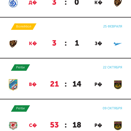
3
:
0
Д�
К�
Волейбол
25 ФЕВРАЛЯ
3
:
1
К�
З�
Регби
22 ОКТЯБРЯ
21
:
14
В�
Р�
Регби
09 ОКТЯБРЯ
53
:
18
С�
Р�