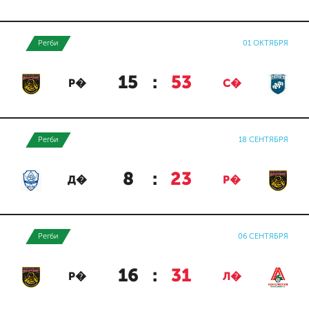
Регби
01 ОКТЯБРЯ
15
:
53
Р�
С�
Регби
18 СЕНТЯБРЯ
8
:
23
Д�
Р�
Регби
06 СЕНТЯБРЯ
16
:
31
Р�
Л�