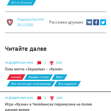
#Егор Яковлев
Редакция Sport42
Расскажи друзьям:
30.12.2020
Читайте далее
29 ДЕКАБРЯ 2020 19:04
1
2135
Голы матча «Зауралье» - «Кузня»
хоккей
#видео голов
#вхл
#хк металлург новокузнецк
#хк зауралье
29 ДЕКАБРЯ 2020 14:22
2
2190
Игра «Кузни» в Челябинске перенесена на более
раннее время