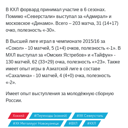
В КХЛ форвард принимал участие в 6 сезонах.
Помимо «Северстали» выступал за «Адмирал» и
московское «Динамо». Всего – 203 матча, 31 (14+17)
очко, полезность «-30».
В Высшей лиге играл в чемпионате 2015/16 за
«Сокол» - 10 матчей, 5 (1+4) очков, полезность «-1». В
МХЛ выступал за «Омских Ястребов» и «Тайфун» -
130 матчей, 62 (33+29) очка, полезность «+23». Также
имеет опыт игры в Азиатской лиге в составе
«Сахалина» - 10 матчей, 4 (4+0) очка, полезность
«-2».
Имеет опыт выступления за молодёжную сборную
России.
Хоккей
#Переходы (хоккей)
#ХК Северсталь
#ХК Металлург Новокузнецк
#ВХЛ
#КХЛ