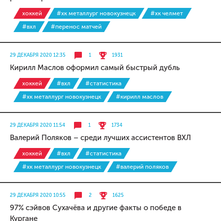
хоккей
#хк металлург новокузнецк
#хк челмет
#вхл
#перенос матчей
29 ДЕКАБРЯ 2020 12:35
1
1931
Кирилл Маслов оформил самый быстрый дубль
хоккей
#вхл
#статистика
#хк металлург новокузнецк
#кирилл маслов
29 ДЕКАБРЯ 2020 11:54
1
1734
Валерий Поляков – среди лучших ассистентов ВХЛ
хоккей
#вхл
#статистика
#хк металлург новокузнецк
#валерий поляков
29 ДЕКАБРЯ 2020 10:55
2
1625
97% сэйвов Сухачёва и другие факты о победе в
Кургане