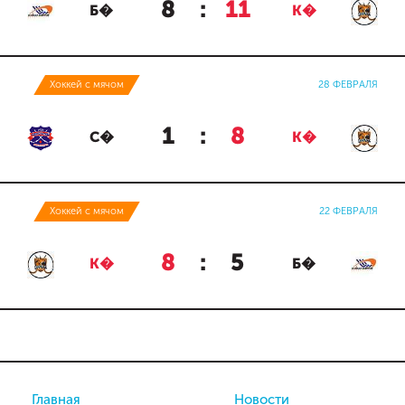
8
:
11
Б�
К�
Хоккей с мячом
28 ФЕВРАЛЯ
1
:
8
С�
К�
Хоккей с мячом
22 ФЕВРАЛЯ
8
:
5
К�
Б�
Главная
Новости