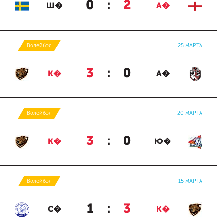
0
:
2
Ш�
А�
Волейбол
25 МАРТА
3
:
0
К�
А�
Волейбол
20 МАРТА
3
:
0
К�
Ю�
Волейбол
15 МАРТА
1
:
3
С�
К�