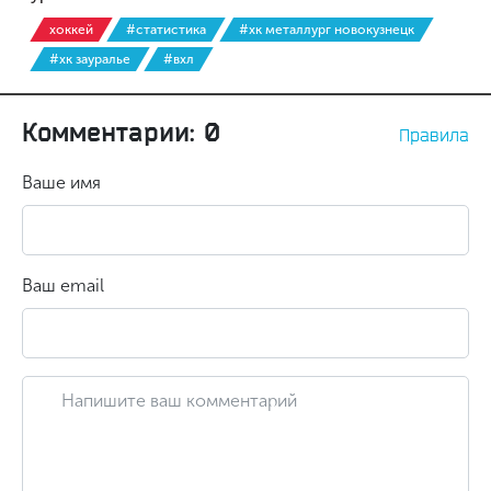
хоккей
#статистика
#хк металлург новокузнецк
#хк зауралье
#вхл
Комментарии: 0
Правила
Ваше имя
Ваш email