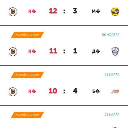
12
:
3
К�
М�
Хоккей с мячом
06 НОЯБРЯ
11
:
1
К�
Д�
Хоккей с мячом
06 МАРТА
10
:
4
К�
Б�
Хоккей с мячом
03 МАРТА