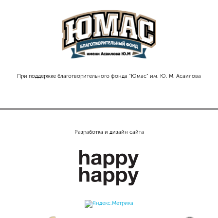
При поддержке благотворительного фонда "Юмас" им. Ю. М. Асаилова
Разработка и дизайн сайта