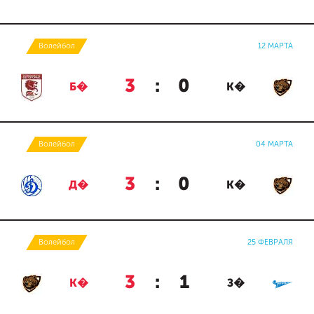
Волейбол
12 МАРТА
3
:
0
Б�
К�
Волейбол
04 МАРТА
3
:
0
Д�
К�
Волейбол
25 ФЕВРАЛЯ
3
:
1
К�
З�