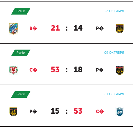
Регби
22 ОКТЯБРЯ
21
:
14
В�
Р�
Регби
09 ОКТЯБРЯ
53
:
18
С�
Р�
Регби
01 ОКТЯБРЯ
15
:
53
Р�
С�