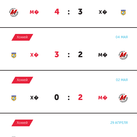
4
:
3
М�
Х�
Хоккей
04 МАЯ
3
:
2
Х�
М�
Хоккей
02 МАЯ
0
:
2
Х�
М�
Хоккей
29 АПРЕЛЯ