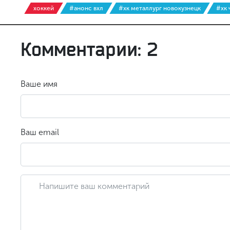
хоккей
#анонс вхл
#хк металлург новокузнецк
#хк 
Комментарии: 2
Ваше имя
Ваш email