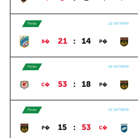
Регби
22 ОКТЯБРЯ
21
:
14
В�
Р�
Регби
09 ОКТЯБРЯ
53
:
18
С�
Р�
Регби
01 ОКТЯБРЯ
15
:
53
Р�
С�