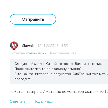
Отправить
Slawak
12.11.2023 15:14:53
В ответ на
комментарий
Пользователя
Nik
Следующий матч с Югрой, готовься, Валера, готовься.
Подскажите что то по стадиону слышно?
А то, как то, интересно получается СибТранзит там матчи
проводить…
кажется на игре с Ижсталью коментатор сказал что 15 
Ответить
Поделиться