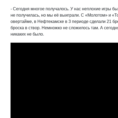
- Сегодня многое получалось. У нас неплохие игры бы
не получилась, но мы её выиграли. С «Молотом» и «
овертайме, в Нефтекамске в 3 периоде сделали 21 брос
броска в створ. Немножко не сложилось там. А сегод
никаких не было.