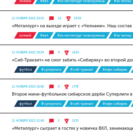
хоккей
#вхл
#хк металлург новокузнецк
#хк челны
11 НОЯБРЯ 2023 20:10
22
2559
«Металлург» на выезде играет с «Челнами». Наш состав
хоккей
#вхл
#хк металлург новокузнецк
#хк челны
11 НОЯБРЯ 2023 19:29
0
1634
«Сиб-Транзит» не смог забить «Сибиряку» во второй д
футбол
#суперлига
#сиб-транзит
#мфк сибиряк
11 НОЯБРЯ 2023 16:06
0
1778
Второе мини-футбольное сибирское дерби Суперлиги в
футбол
#суперлига
#сиб-транзит
#мфк сибиряк
11 НОЯБРЯ 2023 12:49
2
1575
«Металлург» сыграет в гостях у новичка ВХЛ, занимаю