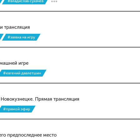
#владислав сухачев
 и трансляция
#заявка на игру
омашней игре
#евгений давлетшин
 Новокузнецке. Прямая трансляция
#прямой эфир
щего предпоследнее место