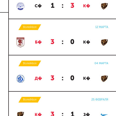
1
:
3
С�
К�
Волейбол
12 МАРТА
3
:
0
Б�
К�
Волейбол
04 МАРТА
3
:
0
Д�
К�
Волейбол
25 ФЕВРАЛЯ
3
:
1
К�
З�