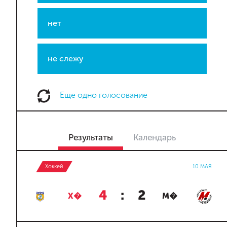
нет
не слежу
Еще одно голосование
Результаты
Календарь
Хоккей
10 МАЯ
4
:
2
Х�
М�