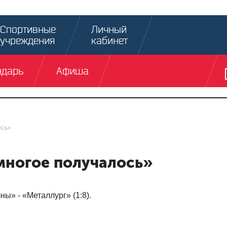
Спортивные
Личный
учреждения
кабинет
ндарь
Афиша
ось»
многое получалось»
ы» - «Металлург» (1:8).