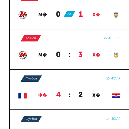
0
:
1
М�
ОТ
Х�
Хоккей
27 АПРЕЛЯ
0
:
3
М�
Х�
Футбол
15 ИЮЛЯ
4
:
2
Ф�
Х�
Футбол
14 ИЮЛЯ