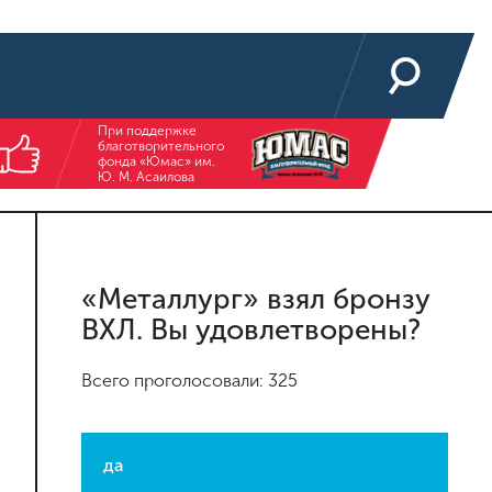
При поддержке
благотворительного
фонда «Юмас» им.
Ю. М. Асаилова
«Металлург» взял бронзу
ВХЛ. Вы удовлетворены?
Всего проголосовали: 325
да