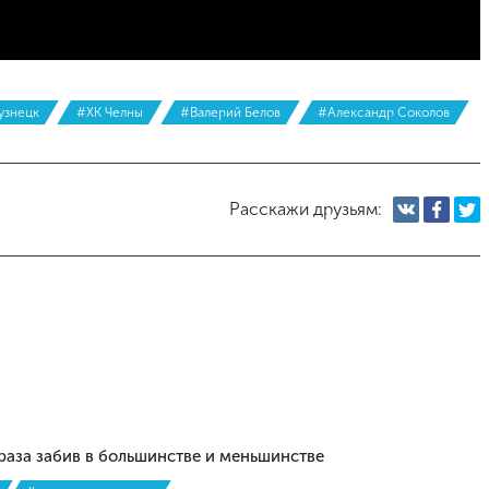
узнецк
#ХК Челны
#Валерий Белов
#Александр Соколов
Расскажи друзьям:
раза забив в большинстве и меньшинстве