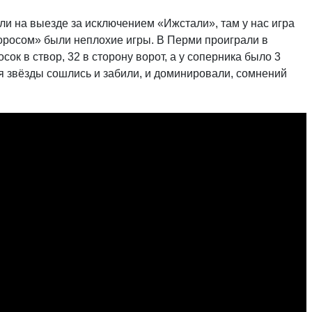
ли на выезде за исключением «Ижстали», там у нас игра
Торосом» были неплохие игры. В Перми проиграли в
ок в створ, 32 в сторону ворот, а у соперника было 3
ня звёзды сошлись и забили, и доминировали, сомнений