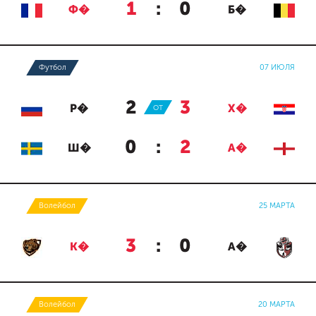
1
:
0
Ф�
Б�
Футбол
07 ИЮЛЯ
2
:
3
Р�
ОТ
Х�
0
:
2
Ш�
А�
Волейбол
25 МАРТА
3
:
0
К�
А�
Волейбол
20 МАРТА