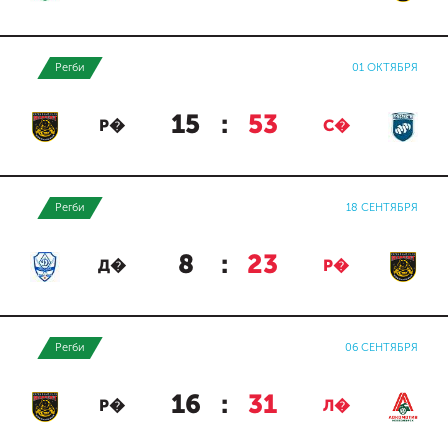
Регби
01 ОКТЯБРЯ
15
:
53
Р�
С�
Регби
18 СЕНТЯБРЯ
8
:
23
Д�
Р�
Регби
06 СЕНТЯБРЯ
16
:
31
Р�
Л�