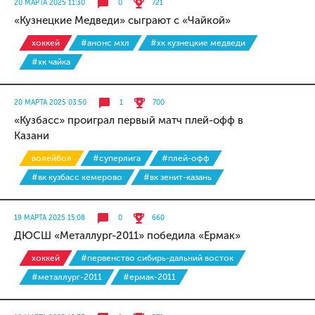
20 МАРТА 2025 11:30
0
721
«Кузнецкие Медведи» сыграют с «Чайкой»
хоккей
#анонс мхл
#хк кузнецкие медведи
#хк чайка
20 МАРТА 2025 03:50
1
700
«Кузбасс» проиграл первый матч плей-офф в
Казани
волейбол
#суперлига
#плей-офф
#вк кузбасс кемерово
#вк зенит-казань
19 МАРТА 2025 15:08
0
660
ДЮСШ «Металлург-2011» победила «Ермак»
хоккей
#первенство сибирь-дальний восток
#металлург-2011
#ермак-2011