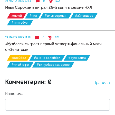
19 МАРТА 2025 12:33
0
572
Илья Сорокин выиграл 26-й матч в сезоне НХЛ
хоккей
#нхл
#илья сорокин
#айлендерс
#питтсбург
19 МАРТА 2025 11:18
0
678
«Кузбасс» сыграет первый четвертьфинальный матч
с «Зенитом»
волейбол
#анонс волейбол
#суперлига
#плей-офф
#вк кузбасс кемерово
Комментарии: 0
Правила
Ваше имя