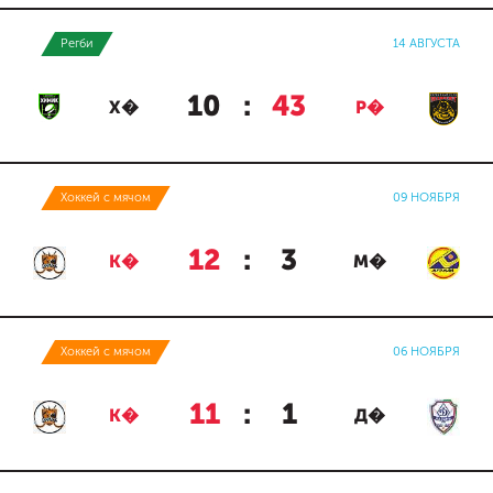
Регби
14 АВГУСТА
10
:
43
Х�
Р�
Хоккей с мячом
09 НОЯБРЯ
12
:
3
К�
М�
Хоккей с мячом
06 НОЯБРЯ
11
:
1
К�
Д�