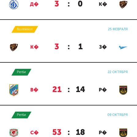
3
:
0
Д�
К�
Волейбол
25 ФЕВРАЛЯ
3
:
1
К�
З�
Регби
22 ОКТЯБРЯ
21
:
14
В�
Р�
Регби
09 ОКТЯБРЯ
53
:
18
С�
Р�