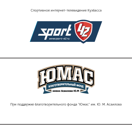
Спортивное интернет-телевидение Кузбасса
При поддержке благотворительного фонда "Юмас" им. Ю. М. Асаилова