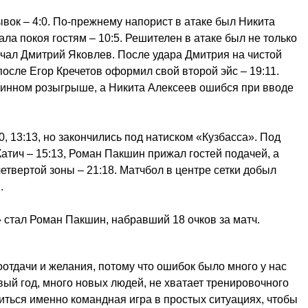
вок – 4:0. По-прежнему напорист в атаке был Никита
ала покоя гостям – 10:5. Решителен в атаке был не только
вечал Дмитрий Яковлев. После удара Дмитрия на чистой
после Егор Кречетов оформил свой второй эйс – 19:11.
линном розыгрыше, а Никита Алексеев ошибся при вводе
, 13:13, но закончились под натиском «Кузбасса». Под
атич – 15:13, Роман Пакшин прижал гостей подачей, а
етвертой зоны – 21:18. Матчбол в центре сетки добыл
2.
 стал Роман Пакшин, набравший 18 очков за матч.
оотдачи и желания, потому что ошибок было много у нас
вый год, много новых людей, не хватает тренировочного
иться именно командная игра в простых ситуациях, чтобы