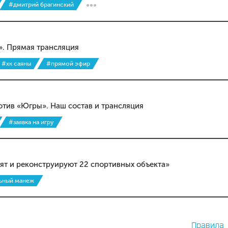
#дмитрий брагинский
». Прямая трансляция
#хк саяны
#прямой эфир
тив «Югры». Наш состав и трансляция
#заявка на игру
оят и реконструируют 22 спортивных объекта»
ьный манеж
Правила