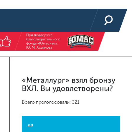
При поддержке
благотворительного
фонда «Юмас» им.
Ю. М. Асаилова
«Металлург» взял бронзу
ВХЛ. Вы удовлетворены?
Всего проголосовали: 321
да