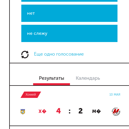
нет
не слежу
Еще одно голосование
Результаты
Календарь
Хоккей
10 МАЯ
4
:
2
Х�
М�