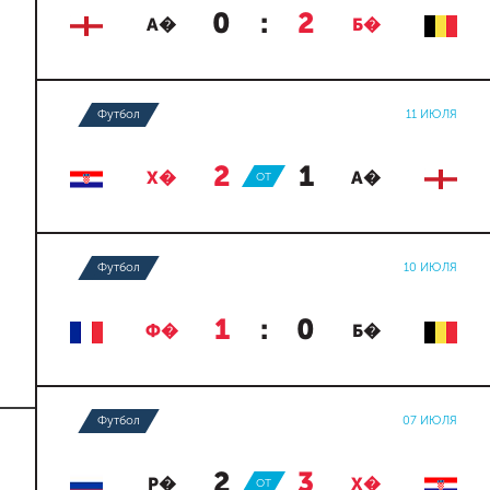
0
:
2
А�
Б�
Футбол
11 ИЮЛЯ
2
:
1
Х�
ОТ
А�
Футбол
10 ИЮЛЯ
1
:
0
Ф�
Б�
Футбол
07 ИЮЛЯ
2
:
3
Р�
ОТ
Х�