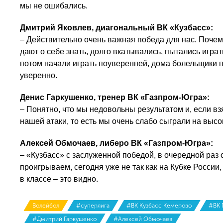
мы не ошибались.
Дмитрий Яковлев, диагональный ВК «Кузбасс»:
– Действительно очень важная победа для нас. Почем
дают о себе знать, долго вкатывались, пытались игра
потом начали играть поуверенней, дома болельщики п
уверенно.
Денис Гаркушенко, тренер ВК «Газпром-Югра»:
– Понятно, что мы недовольны результатом и, если вз
нашей атаки, то есть мы очень слабо сыграли на высо
Алексей Обмочаев, либеро ВК «Газпром-Югра»:
– «Кузбасс» с заслуженной победой, в очередной раз о
проигрываем, сегодня уже не так как на Кубке России
в классе – это видно.
Волейбол
#суперлига
#ВК Кузбасс Кемерово
#ВК 
#Дмитрий Гаркушенко
#Алексей Обмочаев