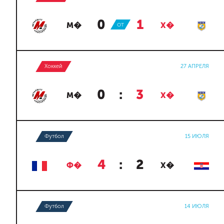
0
:
1
М�
ОТ
Х�
Хоккей
27 АПРЕЛЯ
0
:
3
М�
Х�
Футбол
15 ИЮЛЯ
4
:
2
Ф�
Х�
Футбол
14 ИЮЛЯ