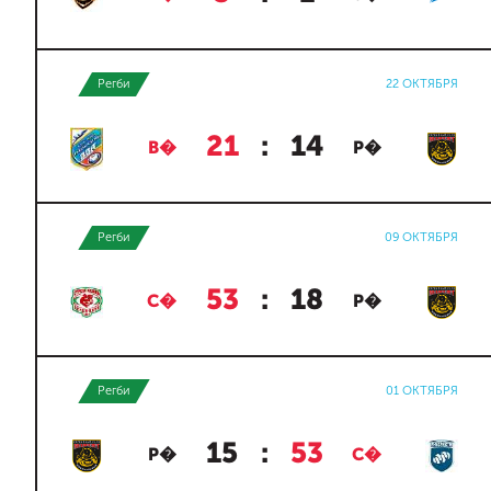
Регби
22 ОКТЯБРЯ
21
:
14
В�
Р�
Регби
09 ОКТЯБРЯ
53
:
18
С�
Р�
Регби
01 ОКТЯБРЯ
15
:
53
Р�
С�