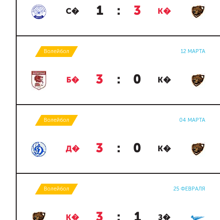
1
:
3
С�
К�
Волейбол
12 МАРТА
3
:
0
Б�
К�
Волейбол
04 МАРТА
3
:
0
Д�
К�
Волейбол
25 ФЕВРАЛЯ
3
:
1
К�
З�