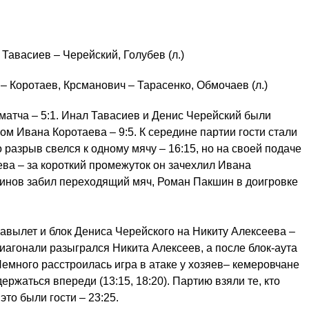
 Тавасиев – Черейский, Голубев (л.)
– Коротаев, Крсманович – Тарасенко, Обмочаев (л.)
матча – 5:1. Инал Тавасиев и Денис Черейский были
ом Ивана Коротаева – 9:5. К середине партии гости стали
разрыв свелся к одному мячу – 16:15, но на своей подаче
ва – за короткий промежуток он зачехлил Ивана
динов забил переходящий мяч, Роман Пакшин в доигровке
навылет и блок Дениса Черейского на Никиту Алексеева –
диагонали разыгрался Никита Алексеев, а после блок-аута
Немного расстроилась игра в атаке у хозяев– кемеровчане
ржаться впереди (13:15, 18:20). Партию взяли те, кто
это были гости – 23:25.