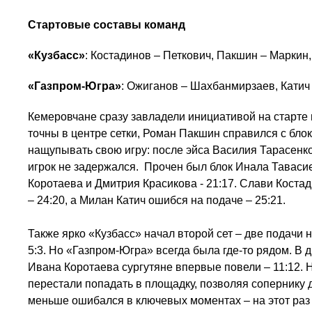
Стартовые составы команд
«Кузбасс»
: Костадинов – Петкович, Пакшин – Маркин,
«Газпром-Югра»
: Ожиганов – Шахбанмирзаев, Катич 
Кемеровчане сразу завладели инициативой на старте 
точны в центре сетки, Роман Пакшин справился с блок
нащупывать свою игру: после эйса Василия Тарасенко 
игрок не задержался. Прочен был блок Инала Тавасие
Коротаева и Дмитрия Красикова - 21:17. Слави Коста
– 24:20, а Милан Катич ошибся на подаче – 25:21.
Также ярко «Кузбасс» начал второй сет – две подачи 
5:3. Но «Газпром-Югра» всегда была где-то рядом. В 
Ивана Коротаева сургутяне впервые повели – 11:12. 
перестали попадать в площадку, позволяя сопернику де
меньше ошибался в ключевых моментах – на этот раз 