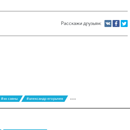
Расскажи друзьям:
#хк саяны
#александр егорычев