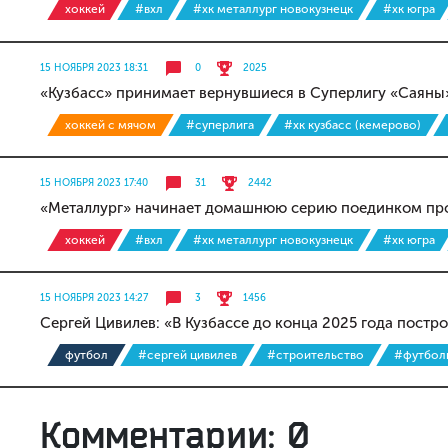
хоккей
#вхл
#хк металлург новокузнецк
#хк югра
15 НОЯБРЯ 2023 18:31
0
2025
«Кузбасс» принимает вернувшиеся в Суперлигу «Саяны
хоккей с мячом
#суперлига
#хк кузбасс (кемерово)
15 НОЯБРЯ 2023 17:40
31
2442
«Металлург» начинает домашнюю серию поединком про
хоккей
#вхл
#хк металлург новокузнецк
#хк югра
15 НОЯБРЯ 2023 14:27
3
1456
Сергей Цивилев: «В Кузбассе до конца 2025 года постр
футбол
#сергей цивилев
#строительство
#футбол
Комментарии: 0