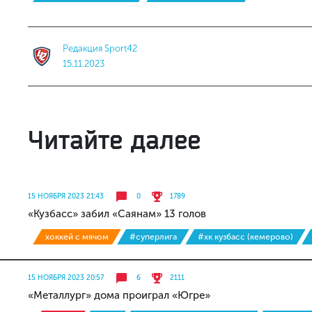
Редакция Sport42
15.11.2023
Читайте далее
15 НОЯБРЯ 2023 21:43
0
1789
«Кузбасс» забил «Саянам» 13 голов
хоккей с мячом
#суперлига
#хк кузбасс (кемерово)
15 НОЯБРЯ 2023 20:57
6
2111
«Металлург» дома проиграл «Югре»