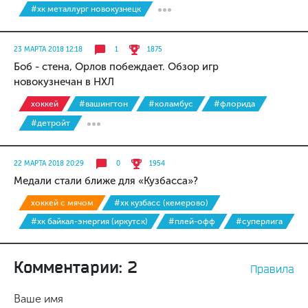
#хк металлург новокузнецк
23 МАРТА 2018 12:18
1
1875
Боб - стена, Орлов побеждает. Обзор игр
новокузнечан в НХЛ
хоккей
#вашингтон
#коламбус
#флорида
#детройт
22 МАРТА 2018 20:29
0
1954
Медали стали ближе для «Кузбасса»?
хоккей с мячом
#хк кузбасс (кемерово)
#хк байкал-энергия (иркутск)
#плей-офф
#суперлига
Комментарии: 2
Правила
Ваше имя