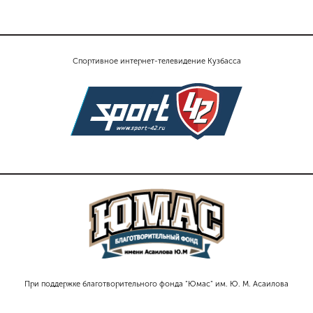
Спортивное интернет-телевидение Кузбасса
При поддержке благотворительного фонда "Юмас" им. Ю. М. Асаилова