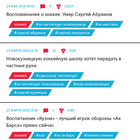
24 МАЯ 2019 09:42
6
12627
Воспоминания о хоккее. Умер Сергей Абрамов
хоккей
#хк металлург новокузнецк
#хк ижсталь
#сергей абрамов
#сергей лантратов
23 МАРТА 2018 16:39
10
3581
Новокузнецкую хоккейную школу хотят передать в
частные руки
хоккей
#сдюсшор "металлург"
#хк металлург новокузнецк
#мэр новокузнецка
#сергей кузнецов
23 МАРТА 2018 13:38
1
2481
Воспитанник «Кузни» - лучший игрок обороны «Ак
Барса» прямо сейчас
хоккей
#кхл
#хк ак барс
#никита лямкин