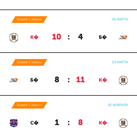
Хоккей с мячом
06 МАРТА
10
:
4
К�
Б�
Хоккей с мячом
03 МАРТА
8
:
11
Б�
К�
Хоккей с мячом
28 ФЕВРАЛЯ
1
:
8
С�
К�