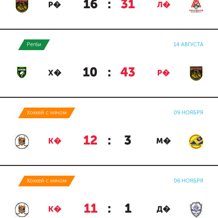
16
:
31
Р�
Л�
Регби
14 АВГУСТА
10
:
43
Х�
Р�
Хоккей с мячом
09 НОЯБРЯ
12
:
3
К�
М�
Хоккей с мячом
06 НОЯБРЯ
11
:
1
К�
Д�