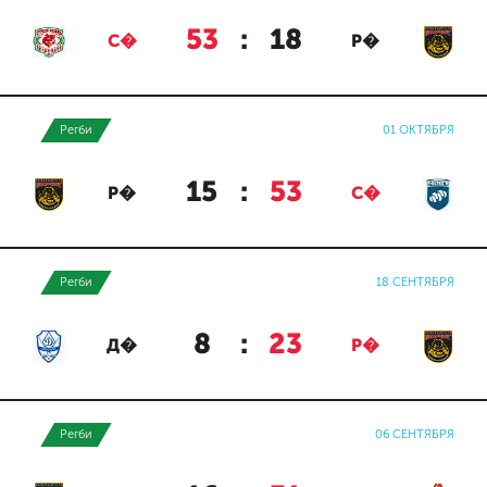
53
:
18
С�
Р�
Регби
01 ОКТЯБРЯ
15
:
53
Р�
С�
Регби
18 СЕНТЯБРЯ
8
:
23
Д�
Р�
Регби
06 СЕНТЯБРЯ