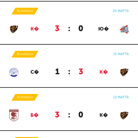
Волейбол
20 МАРТА
3
:
0
К�
Ю�
Волейбол
15 МАРТА
1
:
3
С�
К�
Волейбол
12 МАРТА
3
:
0
Б�
К�