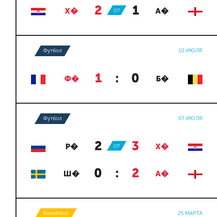
2
:
1
Х�
ОТ
А�
Футбол
10 ИЮЛЯ
1
:
0
Ф�
Б�
Футбол
07 ИЮЛЯ
2
:
3
Р�
ОТ
Х�
0
:
2
Ш�
А�
Волейбол
25 МАРТА