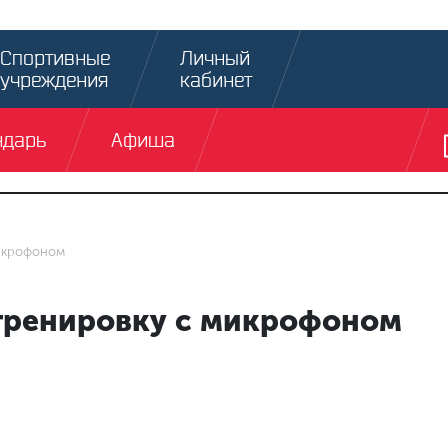
Спортивные
Личный
учреждения
кабинет
ндарь
Афиша
микрофоном
тренировку с микрофоном