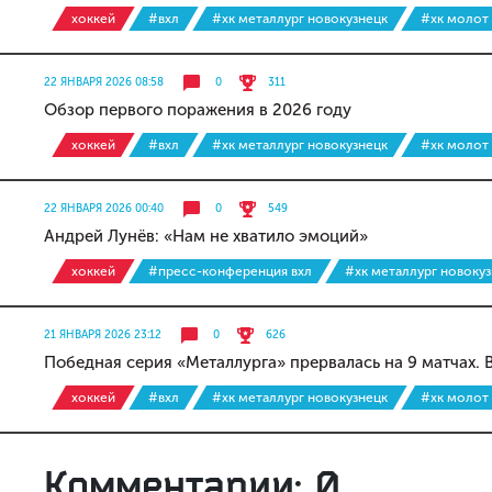
хоккей
#вхл
#хк металлург новокузнецк
#хк молот
22 ЯНВАРЯ 2026 08:58
0
311
Обзор первого поражения в 2026 году
хоккей
#вхл
#хк металлург новокузнецк
#хк молот
22 ЯНВАРЯ 2026 00:40
0
549
Андрей Лунёв: «Нам не хватило эмоций»
хоккей
#пресс-конференция вхл
#хк металлург новоку
21 ЯНВАРЯ 2026 23:12
0
626
Победная серия «Металлурга» прервалась на 9 матчах. В
хоккей
#вхл
#хк металлург новокузнецк
#хк молот
Комментарии: 0