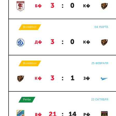
3
:
0
Б�
К�
Волейбол
04 МАРТА
3
:
0
Д�
К�
Волейбол
25 ФЕВРАЛЯ
3
:
1
К�
З�
Регби
22 ОКТЯБРЯ
21
:
14
В�
Р�