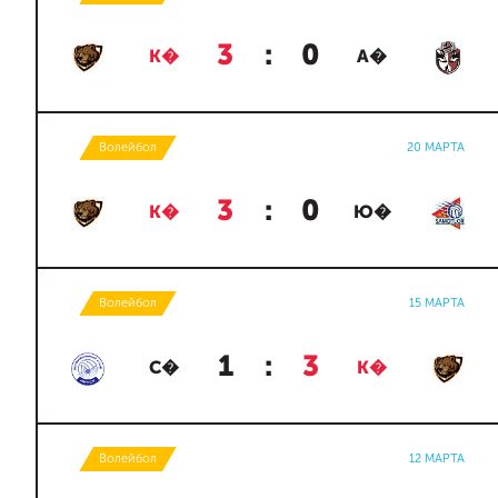
3
:
0
К�
А�
Волейбол
20 МАРТА
3
:
0
К�
Ю�
Волейбол
15 МАРТА
1
:
3
С�
К�
Волейбол
12 МАРТА