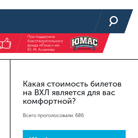
При поддержке
благотворительного
фонда «Юмас» им.
Ю. М. Асаилова
Какая стоимость билетов
на ВХЛ является для вас
комфортной?
Всего проголосовали: 686