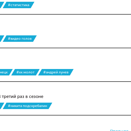
#статистика
#видео голов
знецк
#хк молот
#андрей лунев
 третий раз в сезоне
#никита подскребалин