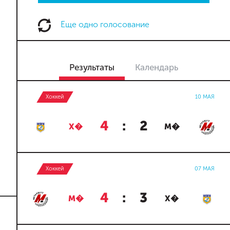
Еще одно голосование
Результаты
Календарь
Хоккей
10 МАЯ
4
:
2
Х�
М�
Хоккей
07 МАЯ
4
:
3
М�
Х�