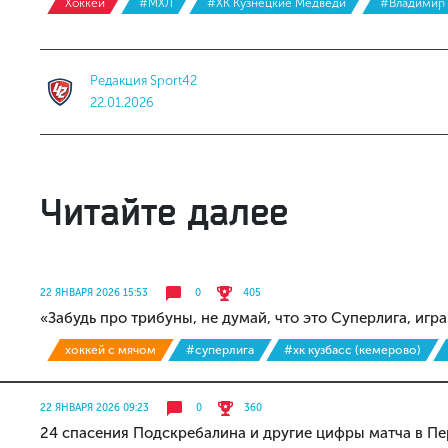
Хоккей
#МХЛ
#ХК Кузнецкие Медведи
#Владимир
Редакция Sport42
22.01.2026
Читайте далее
22 ЯНВАРЯ 2026 15:53
0
405
«Забудь про трибуны, не думай, что это Суперлига, иг
хоккей с мячом
#суперлига
#хк кузбасс (кемерово)
22 ЯНВАРЯ 2026 09:23
0
360
24 спасения Подскребалина и другие цифры матча в П