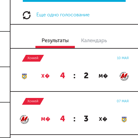
Еще одно голосование
Результаты
Календарь
Хоккей
10 МАЯ
4
:
2
Х�
М�
Хоккей
07 МАЯ
4
:
3
М�
Х�