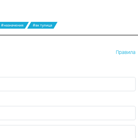
#назначения
#вк тулица
Правила