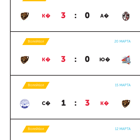
3
:
0
К�
А�
Волейбол
20 МАРТА
3
:
0
К�
Ю�
Волейбол
15 МАРТА
1
:
3
С�
К�
Волейбол
12 МАРТА