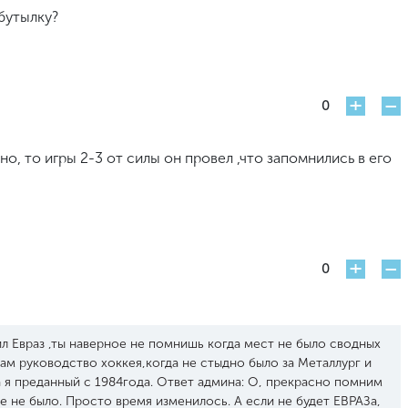
 бутылку?
+
-
0
о, то игры 2-3 от силы он провел ,что запомнились в его
+
-
0
ил Евраз ,ты наверное не помнишь когда мест не было сводных
нам руководство хоккея,когда не стыдно было за Металлург и
,а я преданный с 1984года. Ответ админа: О, прекрасно помним
де не было. Просто время изменилось. А если не будет ЕВРАЗа,