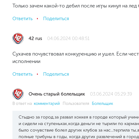
Только зачем какой-то дебил после игры кинул на лед
Ответить
Поделиться
42 rus
04.06.2024 00:48:51
Cухачев почувствовал конкуренцию и ушел. Если честн
исполнении
Ответить
Поделиться
Очень старый болельщик
03.06.2024 05:29:39
В ответ на
комментарий
Пользователя
Болельщик
Стыдно за город,за развал хоккея в городе который учин
и сидели на ступеньках,когда деньги не тырили по карма
было сочувствие болел других клубов за нас...терпила ты
полные трибуны в годы, когда других развлечений в горо