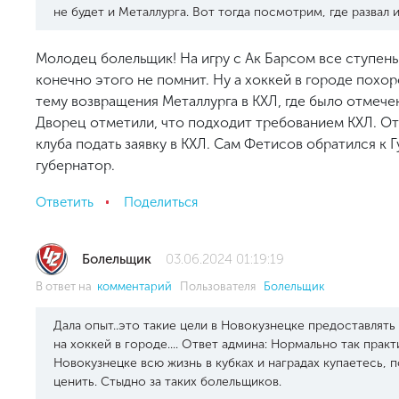
не будет и Металлурга. Вот тогда посмотрим, где развал и
Молодец болельщик! На игру с Ак Барсом все ступень
конечно этого не помнит. Ну а хоккей в городе похор
тему возвращения Металлурга в КХЛ, где было отмеч
Дворец отметили, что подходит требованием КХЛ. Отв
клуба подать заявку в КХЛ. Сам Фетисов обратился к 
губернатор.
Ответить
Поделиться
Болельщик
03.06.2024 01:19:19
В ответ на
комментарий
Пользователя
Болельщик
Дала опыт..это такие цели в Новокузнецке предоставлять
на хоккей в городе.... Ответ админа: Нормально так прак
Новокузнецке всю жизнь в кубках и наградах купаетесь, 
ценить. Стыдно за таких болельщиков.