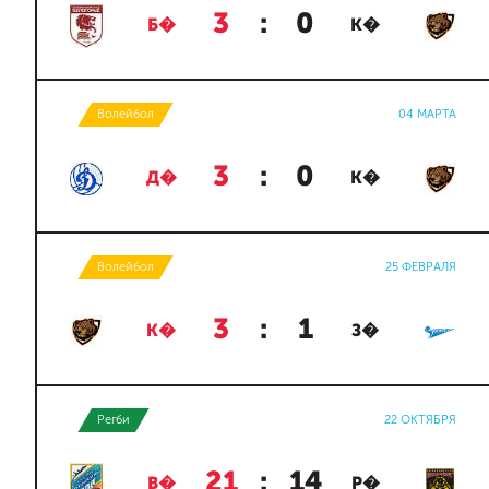
3
:
0
Б�
К�
Волейбол
04 МАРТА
3
:
0
Д�
К�
Волейбол
25 ФЕВРАЛЯ
3
:
1
К�
З�
Регби
22 ОКТЯБРЯ
21
:
14
В�
Р�