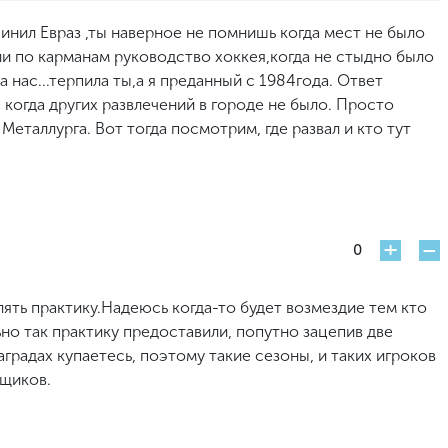
чинил Евраз ,ты наверное не помнишь когда мест не было
или по карманам руководство хоккея,когда не стыдно было
а нас...терпила ты,а я преданный с 1984года. Ответ
 когда других развлечений в городе не было. Просто
 Металлурга. Вот тогда посмотрим, где развал и кто тут
+
-
0
лять практику.Надеюсь когда-то будет возмездие тем кто
ьно так практику предоставили, попутно зацепив две
аградах купаетесь, поэтому такие сезоны, и таких игроков
ьщиков.