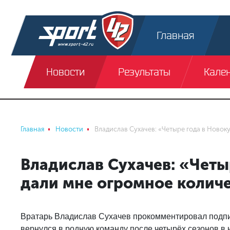
Главная
Новости
Результаты
Кале
Главная
Новости
Владислав Сухачев: «Четыре года в Новок
Владислав Сухачев: «Четы
дали мне огромное колич
Вратарь Владислав Сухачев прокомментировал подпис
вернулся в родную команду после четырёх сезонов в