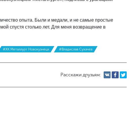
личество опыта. Были и медали, и не самые простые
мой спустя столько лет. Для меня возвращение в
#ХК Металлург Новокузнецк
#Владислав Сухачев
Расскажи друзьям: