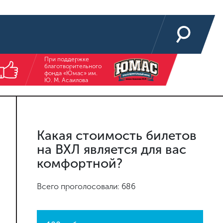
При поддержке
благотворительного
фонда «Юмас» им.
Ю. М. Асаилова
Какая стоимость билетов
на ВХЛ является для вас
комфортной?
Всего проголосовали: 686