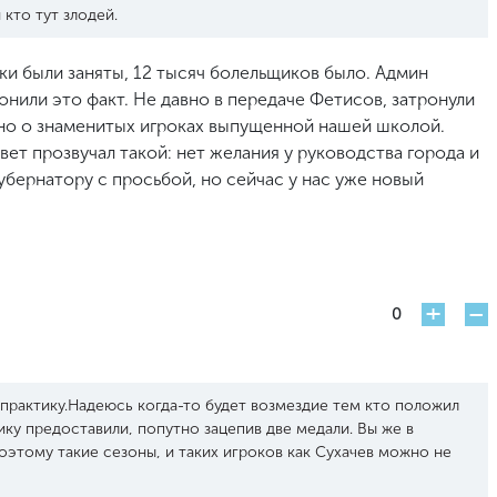
 кто тут злодей.
ки были заняты, 12 тысяч болельщиков было. Админ
онили это факт. Не давно в передаче Фетисов, затронули
ено о знаменитых игроках выпущенной нашей школой.
ет прозвучал такой: нет желания у руководства города и
Губернатору с просьбой, но сейчас у нас уже новый
+
-
0
 практику.Надеюсь когда-то будет возмездие тем кто положил
тику предоставили, попутно зацепив две медали. Вы же в
поэтому такие сезоны, и таких игроков как Сухачев можно не