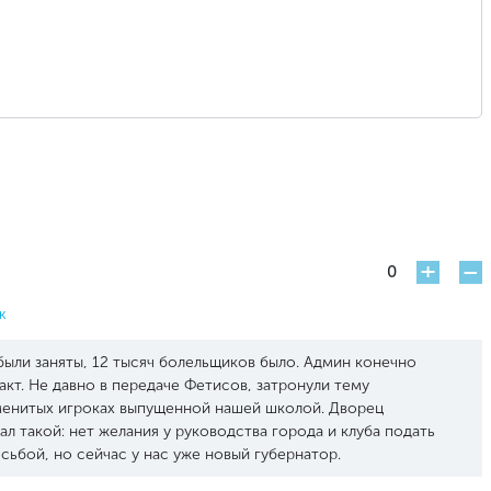
+
-
0
к
были заняты, 12 тысяч болельщиков было. Админ конечно
акт. Не давно в передаче Фетисов, затронули тему
аменитых игроках выпущенной нашей школой. Дворец
л такой: нет желания у руководства города и клуба подать
осьбой, но сейчас у нас уже новый губернатор.