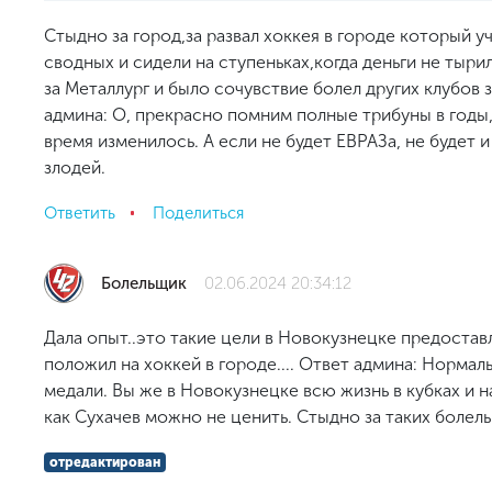
Стыдно за город,за развал хоккея в городе который у
сводных и сидели на ступеньках,когда деньги не тыр
за Металлург и было сочувствие болел других клубов з
админа: О, прекрасно помним полные трибуны в годы,
время изменилось. А если не будет ЕВРАЗа, не будет и
злодей.
Ответить
Поделиться
Болельщик
02.06.2024 20:34:12
Дала опыт..это такие цели в Новокузнецке предостав
положил на хоккей в городе.... Ответ админа: Нормал
медали. Вы же в Новокузнецке всю жизнь в кубках и н
как Сухачев можно не ценить. Стыдно за таких болел
отредактирован