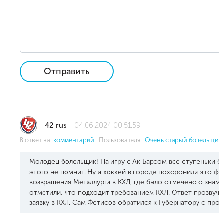
Отправить
42 rus
04.06.2024 00:51:59
В ответ на
комментарий
Пользователя
Очень старый болельщи
Молодец болельщик! На игру с Ак Барсом все ступеньки 
этого не помнит. Ну а хоккей в городе похоронили это ф
возвращения Металлурга в КХЛ, где было отмечено о зн
отметили, что подходит требованием КХЛ. Ответ прозвуча
заявку в КХЛ. Сам Фетисов обратился к Губернатору с пр