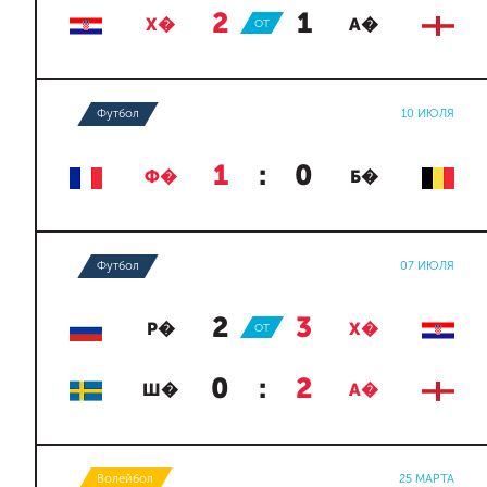
2
:
1
Х�
ОТ
А�
Футбол
10 ИЮЛЯ
1
:
0
Ф�
Б�
Футбол
07 ИЮЛЯ
2
:
3
Р�
ОТ
Х�
0
:
2
Ш�
А�
Волейбол
25 МАРТА