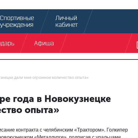
Спортивные
Личный
учреждения
кабинет
ндарь
Афиша
узнецке дали мне огромное количество опыта»
ре года в Новокузнецке
ество опыта»
ание контракта с челябинским «Трактором». Голкипер
 новокузнецком «Металлурге», подписав с уральцами