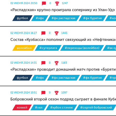
02 ИЮНЯ 2024 20:50
0
1247
«Распадская» крупно проиграла сопернику из Улан-Удэ
футбол
#лфк
#фк распадская
#фк бурятия
#ко
02 ИЮНЯ 2024 16:27
0
1443
Состав «Кузбасса» пополнит связующий из «Нефтяника
волейбол
#суперлига
#переходы (волейбол)
#вк к
02 ИЮНЯ 2024 14:31
0
1183
«Распадская» проводит домашний матч против «Буряти
футбол
#лфк
#фк распадская
#фк бурятия
#пр
02 ИЮНЯ 2024 10:51
0
1097
Бобровский второй сезон подряд сыграет в финале Куб
хоккей
#нхл
#кубок стэнли
#сергей бобровский