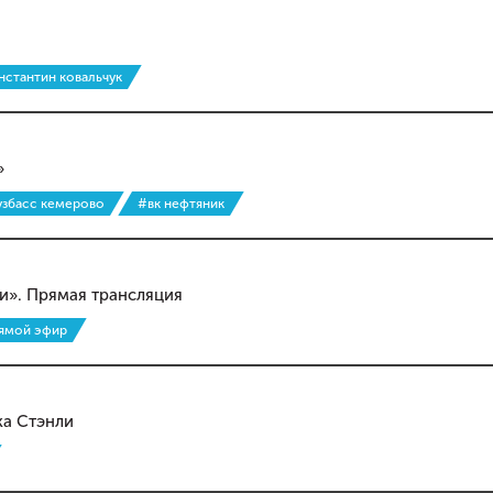
нстантин ковальчук
»
узбасс кемерово
#вк нефтяник
и». Прямая трансляция
ямой эфир
ка Стэнли