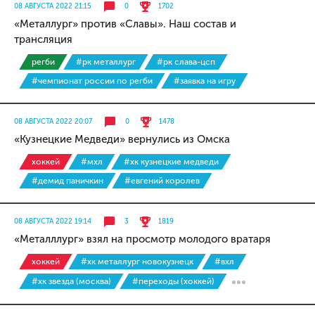
08 АВГУСТА 2022 21:15
0
1702
«Металлург» против «Славы». Наш состав и
трансляция
регби
#рк металлург
#рк слава-цсп
#чемпионат россии по регби
#заявка на игру
08 АВГУСТА 2022 20:07
0
1478
«Кузнецкие Медведи» вернулись из Омска
хоккей
#мхл
#хк кузнецкие медведи
#демид паничкин
#евгений королев
08 АВГУСТА 2022 19:14
3
1819
«Металллург» взял на просмотр молодого вратаря
хоккей
#хк металлург новокузнецк
#вхл
#хк звезда (москва)
#переходы (хоккей)