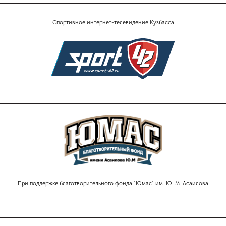
Спортивное интернет-телевидение Кузбасса
При поддержке благотворительного фонда "Юмас" им. Ю. М. Асаилова