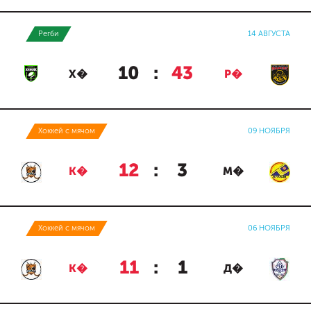
Регби
14 АВГУСТА
10
:
43
Х�
Р�
Хоккей с мячом
09 НОЯБРЯ
12
:
3
К�
М�
Хоккей с мячом
06 НОЯБРЯ
11
:
1
К�
Д�