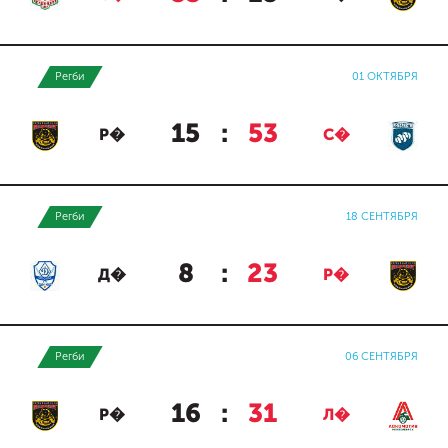
Регби
01 ОКТЯБРЯ
15
:
53
Р�
С�
Регби
18 СЕНТЯБРЯ
8
:
23
Д�
Р�
Регби
06 СЕНТЯБРЯ
16
:
31
Р�
Л�