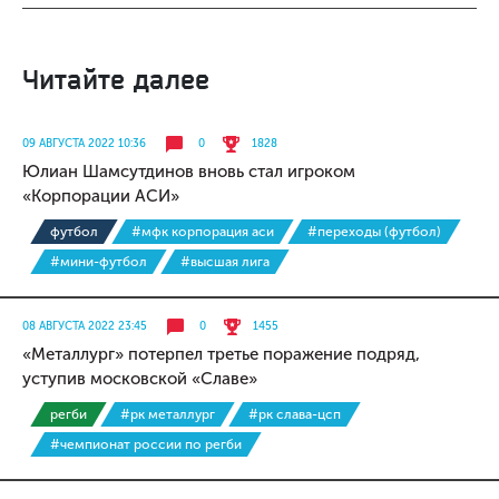
Читайте далее
09 АВГУСТА 2022 10:36
0
1828
Юлиан Шамсутдинов вновь стал игроком
«Корпорации АСИ»
футбол
#мфк корпорация аси
#переходы (футбол)
#мини-футбол
#высшая лига
08 АВГУСТА 2022 23:45
0
1455
«Металлург» потерпел третье поражение подряд,
уступив московской «Славе»
регби
#рк металлург
#рк слава-цсп
#чемпионат россии по регби