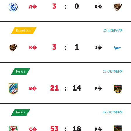
3
:
0
Д�
К�
Волейбол
25 ФЕВРАЛЯ
3
:
1
К�
З�
Регби
22 ОКТЯБРЯ
21
:
14
В�
Р�
Регби
09 ОКТЯБРЯ
53
:
18
С�
Р�