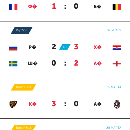
1
:
0
Ф�
Б�
Футбол
07 ИЮЛЯ
2
:
3
Р�
ОТ
Х�
0
:
2
Ш�
А�
Волейбол
25 МАРТА
3
:
0
К�
А�
Волейбол
20 МАРТА