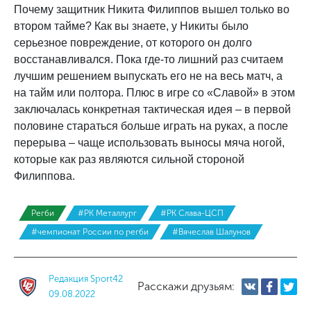
Почему защитник Никита Филиппов вышел только во
втором тайме? Как вы знаете, у Никиты было
серьезное повреждение, от которого он долго
восстанавливался. Пока где-то лишний раз считаем
лучшим решением выпускать его не на весь матч, а
на тайм или полтора. Плюс в игре со «Славой» в этом
заключалась конкретная тактическая идея – в первой
половине стараться больше играть на руках, а после
перерыва – чаще использовать выносы мяча ногой,
которые как раз являются сильной стороной
Филиппова.
Регби
#РК Металлург
#РК Слава-ЦСП
#чемпионат России по регби
#Вячеслав Шалунов
Редакция Sport42
Расскажи друзьям:
09.08.2022