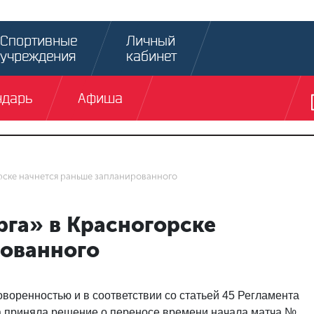
Спортивные
Личный
учреждения
кабинет
ндарь
Афиша
рске начнется раньше запланированного
рга» в Красногорске
рованного
оворенностью и в соответствии со статьей 45 Регламента
а приняла решение о переносе времени начала матча №