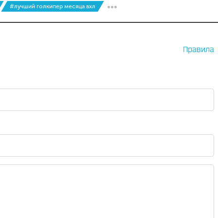
#лучший голкипер месяца вхл
Правила