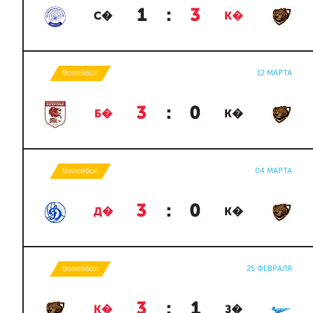
1
:
3
С�
К�
Волейбол
12 МАРТА
3
:
0
Б�
К�
Волейбол
04 МАРТА
3
:
0
Д�
К�
Волейбол
25 ФЕВРАЛЯ
3
:
1
К�
З�