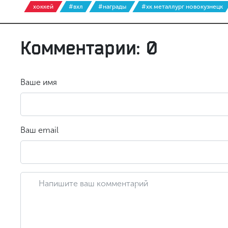
хоккей
#вхл
#награды
#хк металлург новокузнецк
Комментарии: 0
Ваше имя
Ваш email