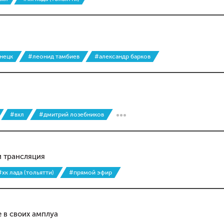
знецк
#леонид тамбиев
#александр барков
#вхл
#дмитрий лозебников
и трансляция
#хк лада (тольятти)
#прямой эфир
е в своих амплуа