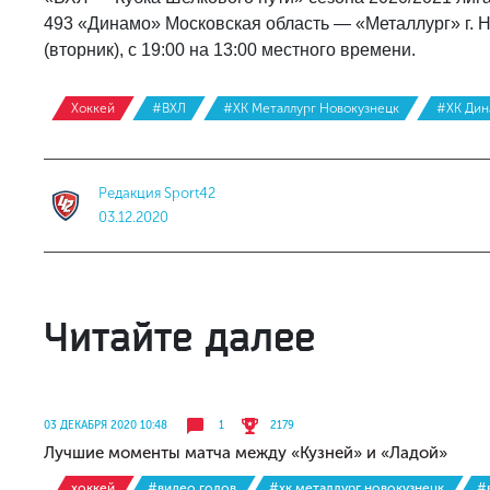
493 «Динамо» Московская область — «Металлург» г. Н
(вторник), с 19:00 на 13:00 местного времени.
Хоккей
#ВХЛ
#ХК Металлург Новокузнецк
#ХК Ди
Редакция Sport42
03.12.2020
Читайте далее
03 ДЕКАБРЯ 2020 10:48
1
2179
Лучшие моменты матча между «Кузней» и «Ладой»
хоккей
#видео голов
#хк металлург новокузнецк
#