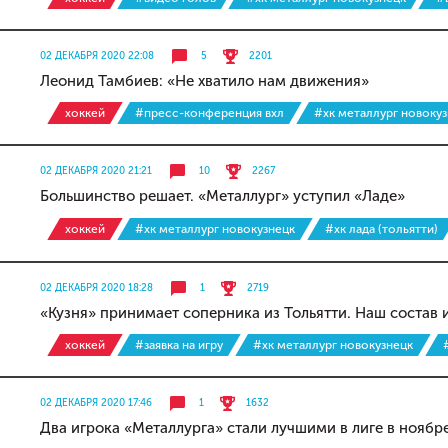
02 ДЕКАБРЯ 2020 22:08
5
2201
Леонид Тамбиев: «Не хватило нам движения»
хоккей
#пресс-конференция вхл
#хк металлург новоку
02 ДЕКАБРЯ 2020 21:21
10
2267
Большинство решает. «Металлург» уступил «Ладе»
хоккей
#хк металлург новокузнецк
#хк лада (тольятти)
02 ДЕКАБРЯ 2020 18:28
1
2719
«Кузня» принимает соперника из Тольятти. Наш состав 
хоккей
#заявка на игру
#хк металлург новокузнецк
02 ДЕКАБРЯ 2020 17:46
1
1632
Два игрока «Металлурга» стали лучшими в лиге в ноябр