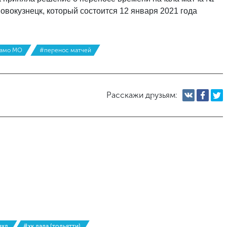
овокузнецк, который состоится 12 января 2021 года
намо МО
#перенос матчей
Расскажи друзьям:
вхл
#хк лада (тольятти)