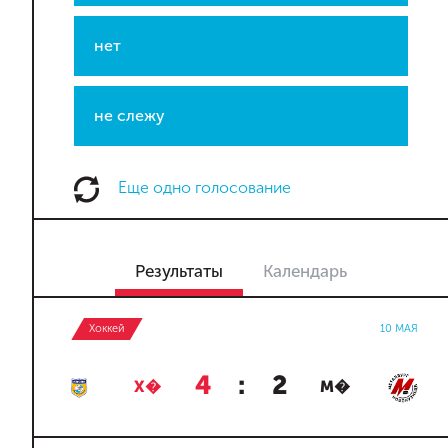
нет
не слежу
Еще одно голосование
Результаты
Календарь
Хоккей
10 МАЯ
4
:
2
Х�
М�