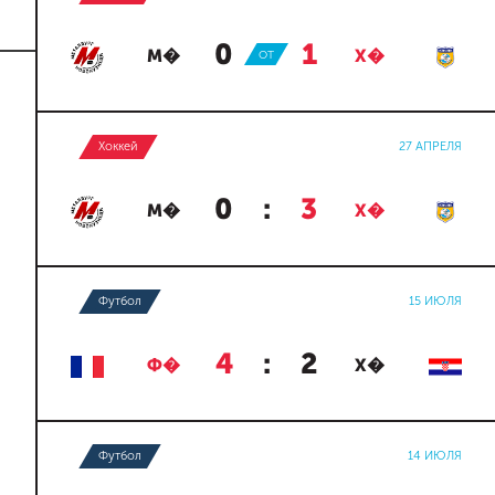
0
:
1
М�
ОТ
Х�
Хоккей
27 АПРЕЛЯ
0
:
3
М�
Х�
Футбол
15 ИЮЛЯ
4
:
2
Ф�
Х�
Футбол
14 ИЮЛЯ