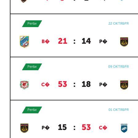
Регби
22 ОКТЯБРЯ
21
:
14
В�
Р�
Регби
09 ОКТЯБРЯ
53
:
18
С�
Р�
Регби
01 ОКТЯБРЯ
15
:
53
Р�
С�