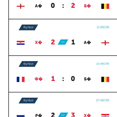
0
:
2
А�
Б�
Футбол
11 ИЮЛЯ
2
:
1
Х�
ОТ
А�
Футбол
10 ИЮЛЯ
1
:
0
Ф�
Б�
Футбол
07 ИЮЛЯ
2
:
3
Р�
ОТ
Х�