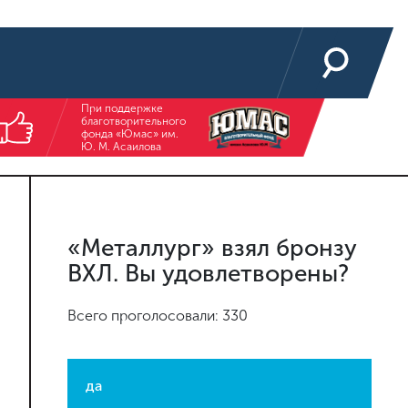
При поддержке
благотворительного
фонда «Юмас» им.
Ю. М. Асаилова
«Металлург» взял бронзу
ВХЛ. Вы удовлетворены?
Всего проголосовали: 330
да