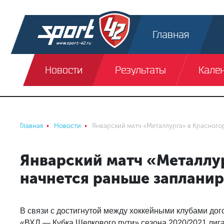
Главная
Новости
Результаты
Кале
Главная
Новости
Январский матч «Металлурга» в Красного
Январский матч «Металлу
начнется раньше заплани
В связи с достигнутой между хоккейными клубами дог
«ВХЛ — Кубка Шелкового пути» сезона 2020/2021 лиг