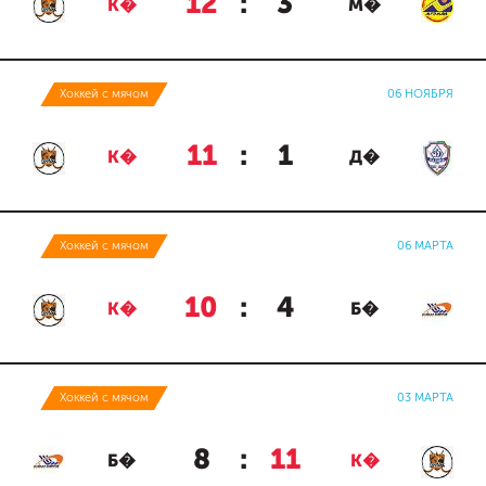
12
:
3
К�
М�
Хоккей с мячом
06 НОЯБРЯ
11
:
1
К�
Д�
Хоккей с мячом
06 МАРТА
10
:
4
К�
Б�
Хоккей с мячом
03 МАРТА
8
:
11
Б�
К�