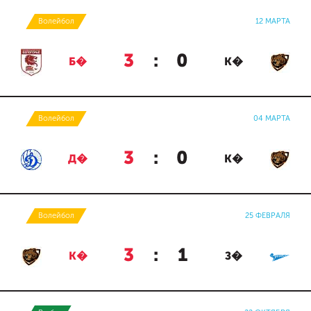
Волейбол
12 МАРТА
3
:
0
Б�
К�
Волейбол
04 МАРТА
3
:
0
Д�
К�
Волейбол
25 ФЕВРАЛЯ
3
:
1
К�
З�