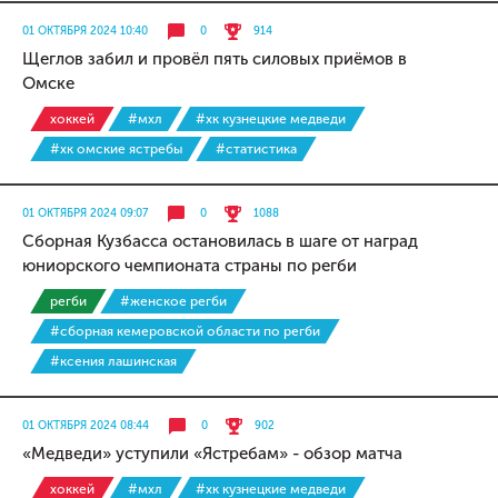
01 ОКТЯБРЯ 2024 10:40
0
914
Щеглов забил и провёл пять силовых приёмов в
Омске
хоккей
#мхл
#хк кузнецкие медведи
#хк омские ястребы
#статистика
01 ОКТЯБРЯ 2024 09:07
0
1088
Сборная Кузбасса остановилась в шаге от наград
юниорского чемпионата страны по регби
регби
#женское регби
#сборная кемеровской области по регби
#ксения лашинская
01 ОКТЯБРЯ 2024 08:44
0
902
«Медведи» уступили «Ястребам» - обзор матча
хоккей
#мхл
#хк кузнецкие медведи