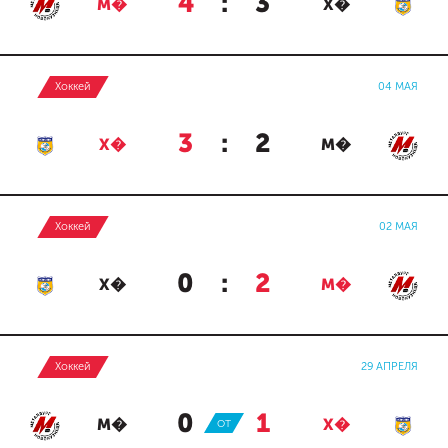
4
:
3
М�
Х�
Хоккей
04 МАЯ
3
:
2
Х�
М�
Хоккей
02 МАЯ
0
:
2
Х�
М�
Хоккей
29 АПРЕЛЯ
0
:
1
М�
ОТ
Х�