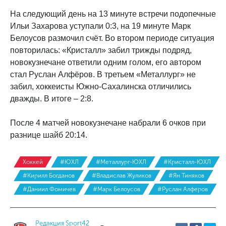
На следующий день на 13 минуте встречи подопечные
Ильи Захарова уступали 0:3, на 19 минуте Марк
Белоусов размочил счёт. Во втором периоде ситуация
повторилась: «Кристалл» забил трижды подряд,
новокузнечане ответили одним голом, его автором
стал Руслан Алфёров. В третьем «Металлург» не
забил, хоккеисты Южно-Сахалинска отличились
дважды. В итоге – 2:8.
После 4 матчей новокузнечане набрали 6 очков при
разнице шайб 20:14.
Хоккей
#ЮХЛ
#Металлург-ЮХЛ
#Кристалл-ЮХЛ
#Кирилл Богданов
#Владислав Жуликов
#Ян Тиняков
#Даниил Фомичев
#Марк Белоусов
#Руслан Алферов
Редакция Sport42