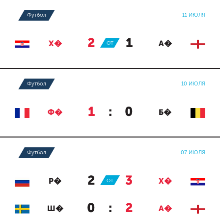
Футбол
11 ИЮЛЯ
2
:
1
Х�
ОТ
А�
Футбол
10 ИЮЛЯ
1
:
0
Ф�
Б�
Футбол
07 ИЮЛЯ
2
:
3
Р�
ОТ
Х�
0
:
2
Ш�
А�