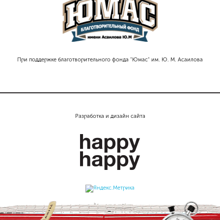
При поддержке благотворительного фонда "Юмас" им. Ю. М. Асаилова
Разработка и дизайн сайта