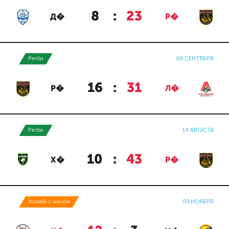
8
:
23
Д�
Р�
Регби
06 СЕНТЯБРЯ
16
:
31
Р�
Л�
Регби
14 АВГУСТА
10
:
43
Х�
Р�
Хоккей с мячом
09 НОЯБРЯ