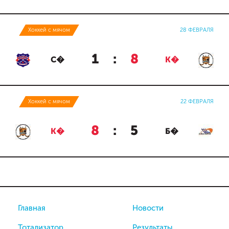
Хоккей с мячом
28 ФЕВРАЛЯ
1
:
8
С�
К�
Хоккей с мячом
22 ФЕВРАЛЯ
8
:
5
К�
Б�
Главная
Новости
Тотализатор
Результаты