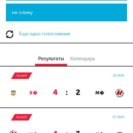
не слежу
Еще одно голосование
Результаты
Календарь
Хоккей
10 МАЯ
4
:
2
Х�
М�
Хоккей
07 МАЯ