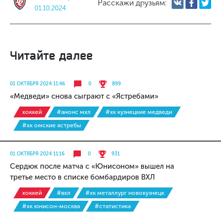
Расскажи друзьям:
01.10.2024
Читайте далее
01 ОКТЯБРЯ 2024 11:46
0
899
«Медведи» снова сыграют с «Ястребами»
хоккей
#анонс мхл
#хк кузнецкие медведи
#хк омские ястребы
01 ОКТЯБРЯ 2024 11:16
0
931
Сердюк после матча с «Юнисоном» вышел на
третье место в списке бомбардиров ВХЛ
хоккей
#вхл
#хк металлург новокузнецк
#хк юнисон-москва
#статистика