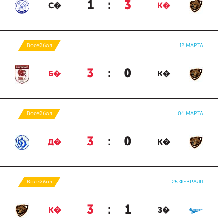
1
:
3
С�
К�
Волейбол
12 МАРТА
3
:
0
Б�
К�
Волейбол
04 МАРТА
3
:
0
Д�
К�
Волейбол
25 ФЕВРАЛЯ
3
:
1
К�
З�