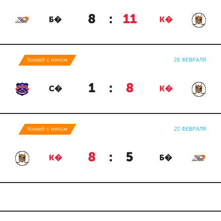
8
:
11
Б�
К�
Хоккей с мячом
28 ФЕВРАЛЯ
1
:
8
С�
К�
Хоккей с мячом
22 ФЕВРАЛЯ
8
:
5
К�
Б�