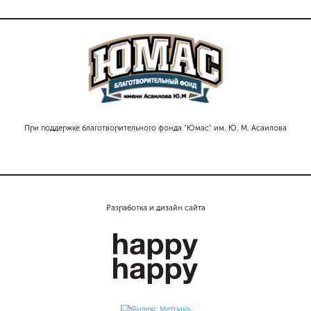
При поддержке благотворительного фонда "Юмас" им. Ю. М. Асаилова
Разработка и дизайн сайта