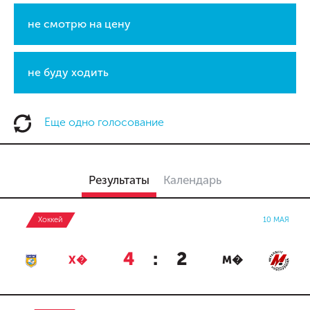
не смотрю на цену
не буду ходить
Еще одно голосование
Результаты
Календарь
Хоккей
10 МАЯ
4
:
2
Х�
М�