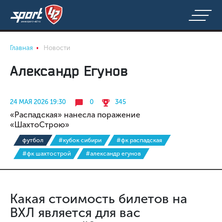
Главная
Новости
Александр Егунов
24 МАЯ 2026 19:30
0
345
«Распадская» нанесла поражение
«ШахтоСтрою»
футбол
#кубок сибири
#фк распадская
#фк шахтострой
#александр егунов
Какая стоимость билетов на
ВХЛ является для вас