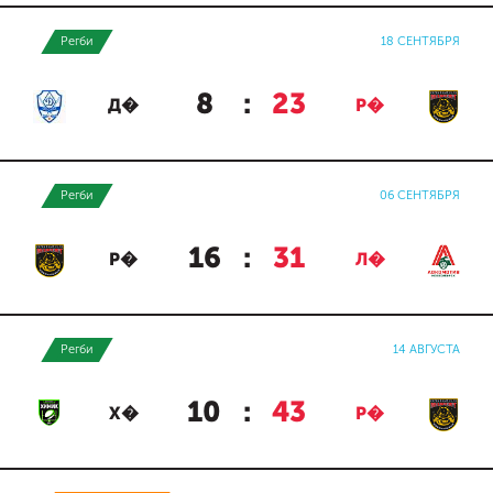
Регби
18 СЕНТЯБРЯ
8
:
23
Д�
Р�
Регби
06 СЕНТЯБРЯ
16
:
31
Р�
Л�
Регби
14 АВГУСТА
10
:
43
Х�
Р�