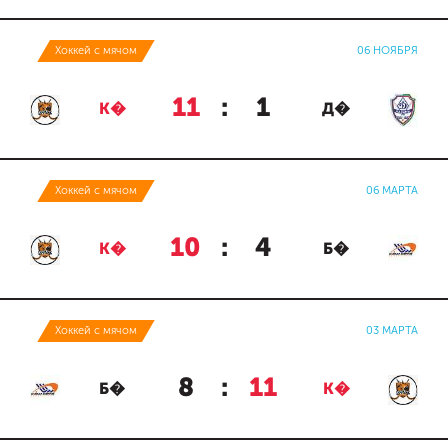
Хоккей с мячом
06 НОЯБРЯ
11
:
1
К�
Д�
Хоккей с мячом
06 МАРТА
10
:
4
К�
Б�
Хоккей с мячом
03 МАРТА
8
:
11
Б�
К�