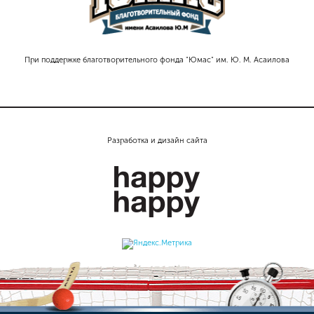
При поддержке благотворительного фонда "Юмас" им. Ю. М. Асаилова
Разработка и дизайн сайта