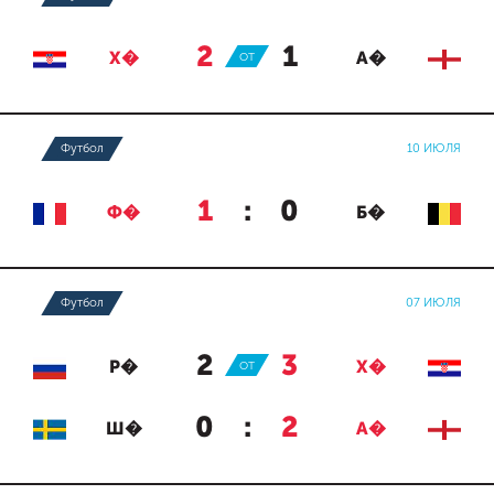
2
:
1
Х�
ОТ
А�
Футбол
10 ИЮЛЯ
1
:
0
Ф�
Б�
Футбол
07 ИЮЛЯ
2
:
3
Р�
ОТ
Х�
0
:
2
Ш�
А�