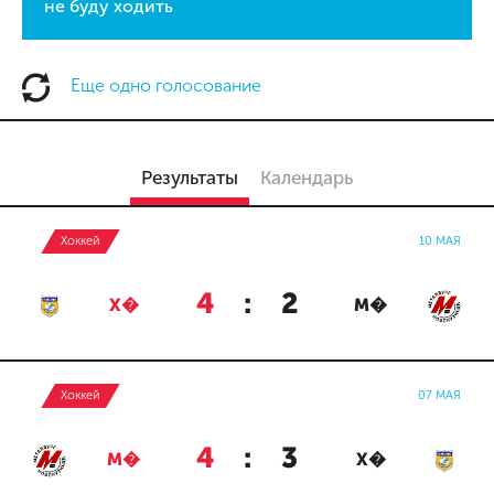
не буду ходить
Еще одно голосование
Результаты
Календарь
Хоккей
10 МАЯ
4
:
2
Х�
М�
Хоккей
07 МАЯ
4
:
3
М�
Х�