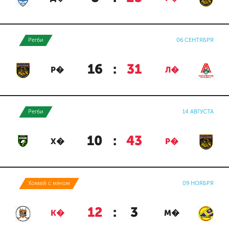
Регби
06 СЕНТЯБРЯ
16
:
31
Р�
Л�
Регби
14 АВГУСТА
10
:
43
Х�
Р�
Хоккей с мячом
09 НОЯБРЯ
12
:
3
К�
М�