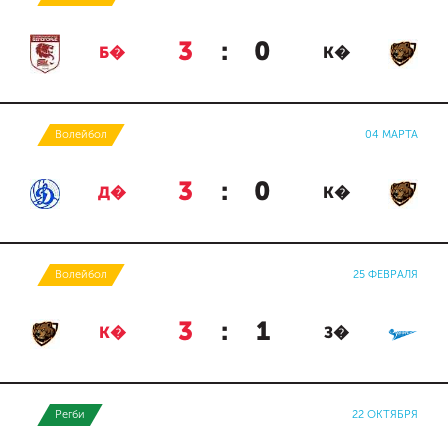
3
:
0
Б�
К�
Волейбол
04 МАРТА
3
:
0
Д�
К�
Волейбол
25 ФЕВРАЛЯ
3
:
1
К�
З�
Регби
22 ОКТЯБРЯ