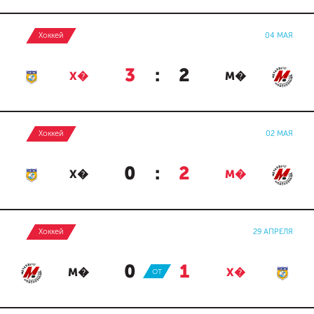
Хоккей
04 МАЯ
3
:
2
Х�
М�
Хоккей
02 МАЯ
0
:
2
Х�
М�
Хоккей
29 АПРЕЛЯ
0
:
1
М�
ОТ
Х�