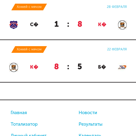
Хоккей с мячом
28 ФЕВРАЛЯ
1
:
8
С�
К�
Хоккей с мячом
22 ФЕВРАЛЯ
8
:
5
К�
Б�
Главная
Новости
Тотализатор
Результаты
Личный кабинет
Календарь