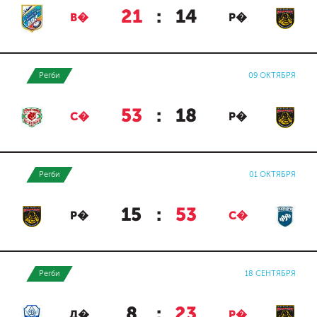
21
:
14
В�
Р�
Регби
09 ОКТЯБРЯ
53
:
18
С�
Р�
Регби
01 ОКТЯБРЯ
15
:
53
Р�
С�
Регби
18 СЕНТЯБРЯ
8
:
23
Д�
Р�