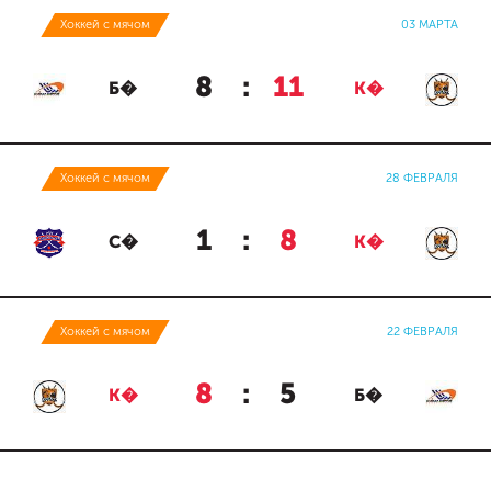
Хоккей с мячом
03 МАРТА
8
:
11
Б�
К�
Хоккей с мячом
28 ФЕВРАЛЯ
1
:
8
С�
К�
Хоккей с мячом
22 ФЕВРАЛЯ
8
:
5
К�
Б�