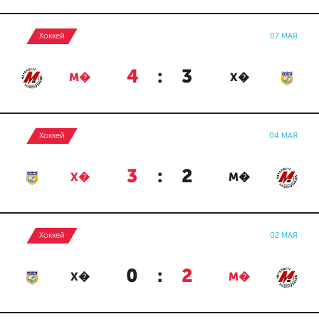
Хоккей
07 МАЯ
4
:
3
М�
Х�
Хоккей
04 МАЯ
3
:
2
Х�
М�
Хоккей
02 МАЯ
0
:
2
Х�
М�