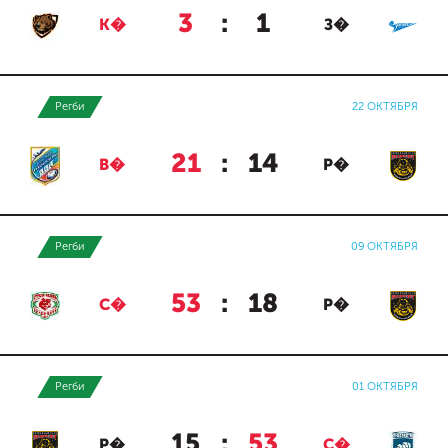
3
:
1
К�
З�
Регби
22 ОКТЯБРЯ
21
:
14
В�
Р�
Регби
09 ОКТЯБРЯ
53
:
18
С�
Р�
Регби
01 ОКТЯБРЯ
15
:
53
Р�
С�