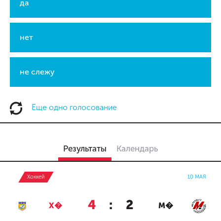
да
нет
не слежу
Еще одно голосование
Результаты
Календарь
Хоккей
10 МАЯ
4
:
2
Х�
М�