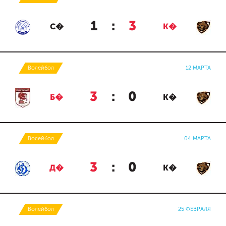
1
:
3
С�
К�
Волейбол
12 МАРТА
3
:
0
Б�
К�
Волейбол
04 МАРТА
3
:
0
Д�
К�
Волейбол
25 ФЕВРАЛЯ