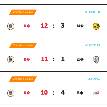
Хоккей с мячом
09 НОЯБРЯ
12
:
3
К�
М�
Хоккей с мячом
06 НОЯБРЯ
11
:
1
К�
Д�
Хоккей с мячом
06 МАРТА
10
:
4
К�
Б�