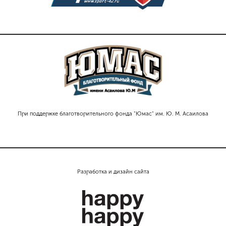
При поддержке благотворительного фонда "Юмас" им. Ю. М. Асаилова
Разработка и дизайн сайта