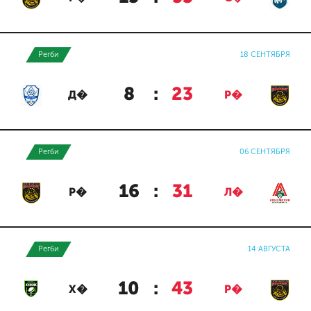
Регби
18 СЕНТЯБРЯ
8
:
23
Д�
Р�
Регби
06 СЕНТЯБРЯ
16
:
31
Р�
Л�
Регби
14 АВГУСТА
10
:
43
Х�
Р�