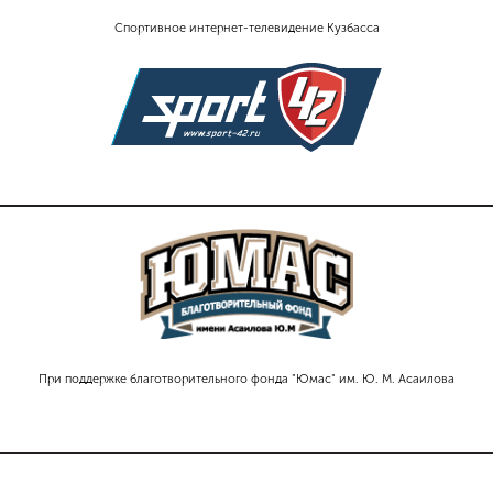
Спортивное интернет-телевидение Кузбасса
При поддержке благотворительного фонда "Юмас" им. Ю. М. Асаилова