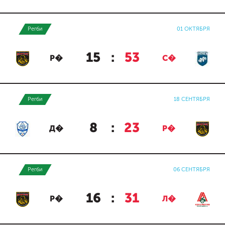
Регби
01 ОКТЯБРЯ
15
:
53
Р�
С�
Регби
18 СЕНТЯБРЯ
8
:
23
Д�
Р�
Регби
06 СЕНТЯБРЯ
16
:
31
Р�
Л�