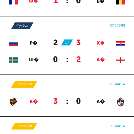
1
:
0
Ф�
Б�
Футбол
07 ИЮЛЯ
2
:
3
Р�
ОТ
Х�
0
:
2
Ш�
А�
Волейбол
25 МАРТА
3
:
0
К�
А�
Волейбол
20 МАРТА