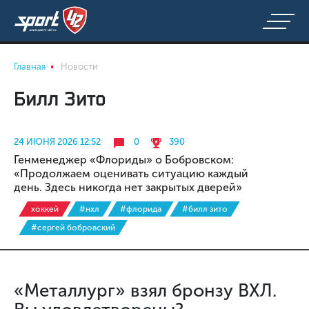
Главная
Новости
Билл Зито
24 ИЮНЯ 2026 12:52
0
390
Генменеджер «Флориды» о Бобровском:
«Продолжаем оценивать ситуацию каждый
день. Здесь никогда нет закрытых дверей»
хоккей
#нхл
#флорида
#билл зито
#сергей бобровский
«Металлург» взял бронзу ВХЛ.