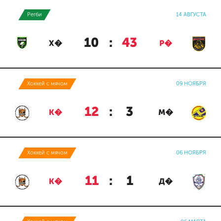
Регби
14 АВГУСТА
10
:
43
Х�
Р�
Хоккей с мячом
09 НОЯБРЯ
12
:
3
К�
М�
Хоккей с мячом
06 НОЯБРЯ
11
:
1
К�
Д�