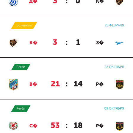
3
:
0
Д�
К�
Волейбол
25 ФЕВРАЛЯ
3
:
1
К�
З�
Регби
22 ОКТЯБРЯ
21
:
14
В�
Р�
Регби
09 ОКТЯБРЯ
53
:
18
С�
Р�