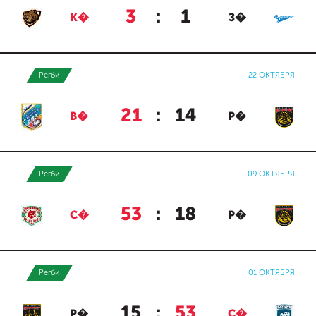
3
:
1
К�
З�
Регби
22 ОКТЯБРЯ
21
:
14
В�
Р�
Регби
09 ОКТЯБРЯ
53
:
18
С�
Р�
Регби
01 ОКТЯБРЯ
15
:
53
Р�
С�