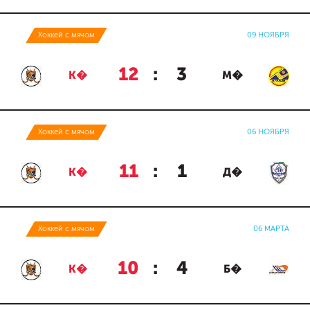
Хоккей с мячом
09 НОЯБРЯ
12
:
3
К�
М�
Хоккей с мячом
06 НОЯБРЯ
11
:
1
К�
Д�
Хоккей с мячом
06 МАРТА
10
:
4
К�
Б�