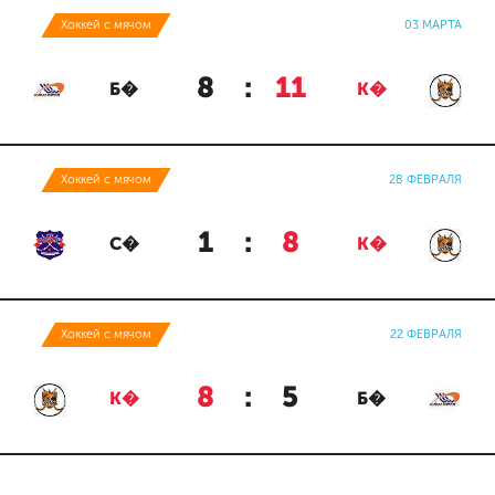
Хоккей с мячом
03 МАРТА
8
:
11
Б�
К�
Хоккей с мячом
28 ФЕВРАЛЯ
1
:
8
С�
К�
Хоккей с мячом
22 ФЕВРАЛЯ
8
:
5
К�
Б�