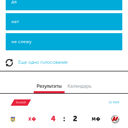
да
нет
не слежу
Еще одно голосование
Результаты
Календарь
Хоккей
10 МАЯ
4
:
2
Х�
М�