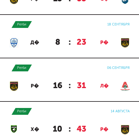
Регби
18 СЕНТЯБРЯ
8
:
23
Д�
Р�
Регби
06 СЕНТЯБРЯ
16
:
31
Р�
Л�
Регби
14 АВГУСТА
10
:
43
Х�
Р�