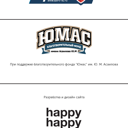
При поддержке благотворительного фонда "Юмас" им. Ю. М. Асаилова
Разработка и дизайн сайта