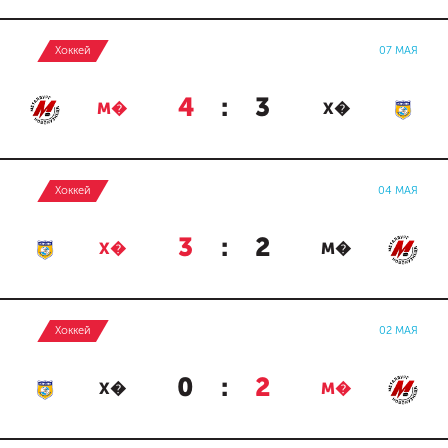
Хоккей
07 МАЯ
4
:
3
М�
Х�
Хоккей
04 МАЯ
3
:
2
Х�
М�
Хоккей
02 МАЯ
0
:
2
Х�
М�