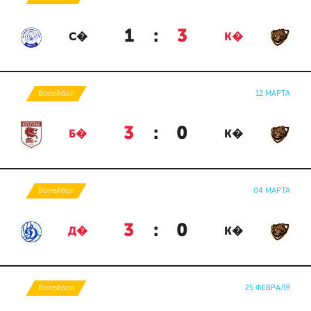
1
:
3
С�
К�
Волейбол
12 МАРТА
3
:
0
Б�
К�
Волейбол
04 МАРТА
3
:
0
Д�
К�
Волейбол
25 ФЕВРАЛЯ