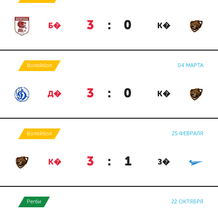
3
:
0
Б�
К�
Волейбол
04 МАРТА
3
:
0
Д�
К�
Волейбол
25 ФЕВРАЛЯ
3
:
1
К�
З�
Регби
22 ОКТЯБРЯ