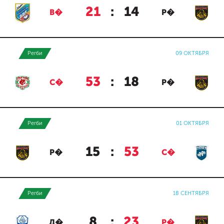
21
:
14
В�
Р�
Регби
09 ОКТЯБРЯ
53
:
18
С�
Р�
Регби
01 ОКТЯБРЯ
15
:
53
Р�
С�
Регби
18 СЕНТЯБРЯ
8
:
23
Д�
Р�