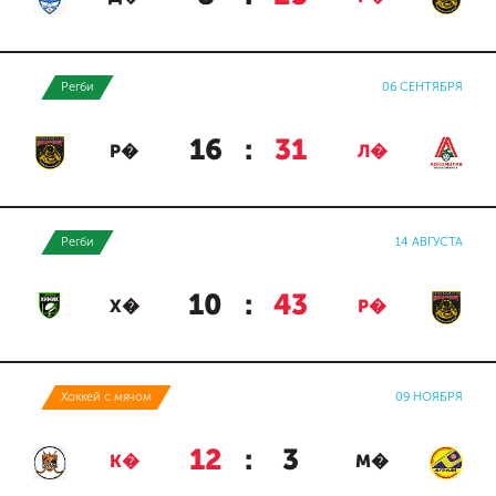
Регби
06 СЕНТЯБРЯ
16
:
31
Р�
Л�
Регби
14 АВГУСТА
10
:
43
Х�
Р�
Хоккей с мячом
09 НОЯБРЯ
12
:
3
К�
М�