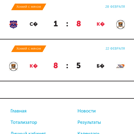
Хоккей с мячом
28 ФЕВРАЛЯ
1
:
8
С�
К�
Хоккей с мячом
22 ФЕВРАЛЯ
8
:
5
К�
Б�
Главная
Новости
Тотализатор
Результаты
Личный кабинет
Календарь