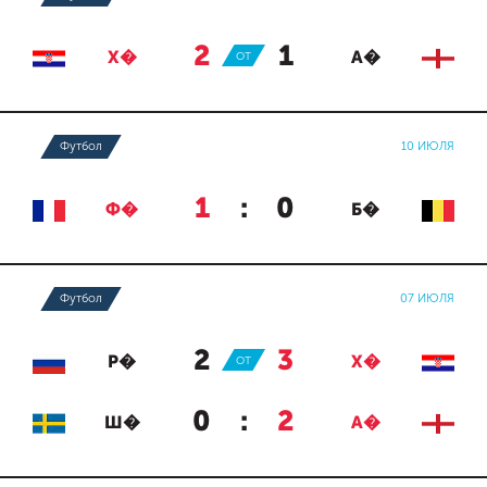
2
:
1
Х�
ОТ
А�
Футбол
10 ИЮЛЯ
1
:
0
Ф�
Б�
Футбол
07 ИЮЛЯ
2
:
3
Р�
ОТ
Х�
0
:
2
Ш�
А�