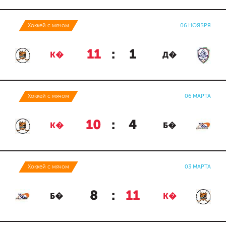
Хоккей с мячом
06 НОЯБРЯ
11
:
1
К�
Д�
Хоккей с мячом
06 МАРТА
10
:
4
К�
Б�
Хоккей с мячом
03 МАРТА
8
:
11
Б�
К�