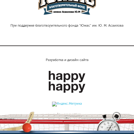
При поддержке благотворительного фонда "Юмас" им. Ю. М. Асаилова
Разработка и дизайн сайта