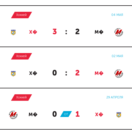
Хоккей
04 МАЯ
3
:
2
Х�
М�
Хоккей
02 МАЯ
0
:
2
Х�
М�
Хоккей
29 АПРЕЛЯ
0
:
1
М�
ОТ
Х�