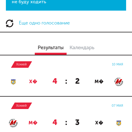
не буду ходить
Еще одно голосование
Результаты
Календарь
Хоккей
10 МАЯ
4
:
2
Х�
М�
Хоккей
07 МАЯ
4
:
3
М�
Х�