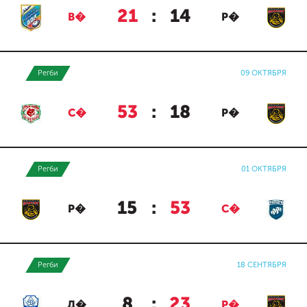
21
:
14
В�
Р�
Регби
09 ОКТЯБРЯ
53
:
18
С�
Р�
Регби
01 ОКТЯБРЯ
15
:
53
Р�
С�
Регби
18 СЕНТЯБРЯ
8
:
23
Д�
Р�