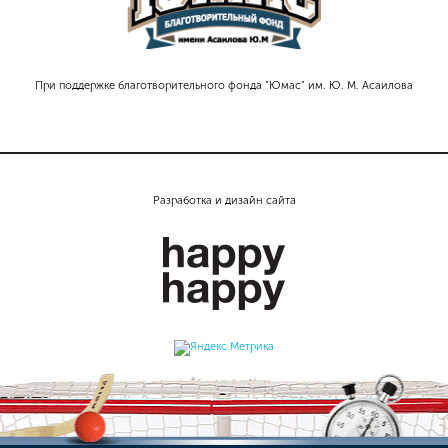
При поддержке благотворительного фонда "Юмас" им. Ю. М. Асаилова
Разработка и дизайн сайта