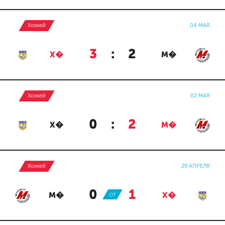
Хоккей
04 МАЯ
3
:
2
Х�
М�
Хоккей
02 МАЯ
0
:
2
Х�
М�
Хоккей
29 АПРЕЛЯ
0
:
1
М�
ОТ
Х�