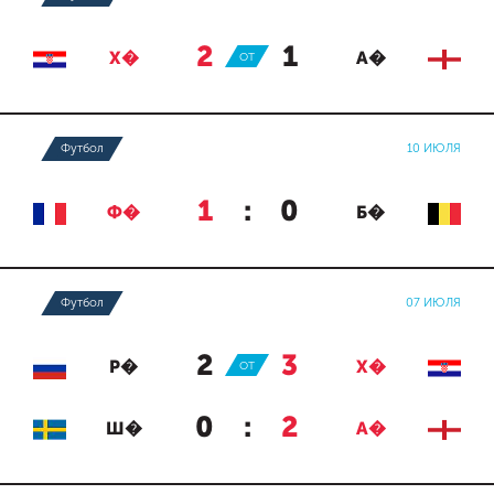
2
:
1
Х�
ОТ
А�
Футбол
10 ИЮЛЯ
1
:
0
Ф�
Б�
Футбол
07 ИЮЛЯ
2
:
3
Р�
ОТ
Х�
0
:
2
Ш�
А�