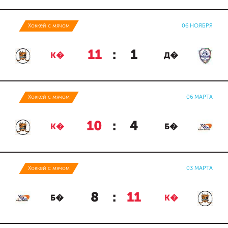
Хоккей с мячом
06 НОЯБРЯ
11
:
1
К�
Д�
Хоккей с мячом
06 МАРТА
10
:
4
К�
Б�
Хоккей с мячом
03 МАРТА
8
:
11
Б�
К�