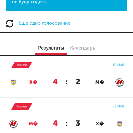
не буду ходить
Еще одно голосование
Результаты
Календарь
Хоккей
10 МАЯ
4
:
2
Х�
М�
Хоккей
07 МАЯ
4
:
3
М�
Х�