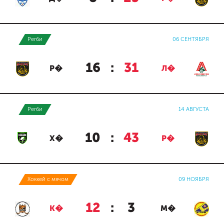
Регби
06 СЕНТЯБРЯ
16
:
31
Р�
Л�
Регби
14 АВГУСТА
10
:
43
Х�
Р�
Хоккей с мячом
09 НОЯБРЯ
12
:
3
К�
М�