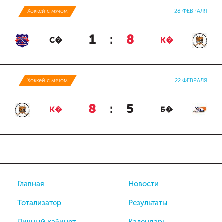
Хоккей с мячом
28 ФЕВРАЛЯ
1
:
8
С�
К�
Хоккей с мячом
22 ФЕВРАЛЯ
8
:
5
К�
Б�
Главная
Новости
Тотализатор
Результаты
Личный кабинет
Календарь