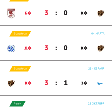
3
:
0
Б�
К�
Волейбол
04 МАРТА
3
:
0
Д�
К�
Волейбол
25 ФЕВРАЛЯ
3
:
1
К�
З�
Регби
22 ОКТЯБРЯ