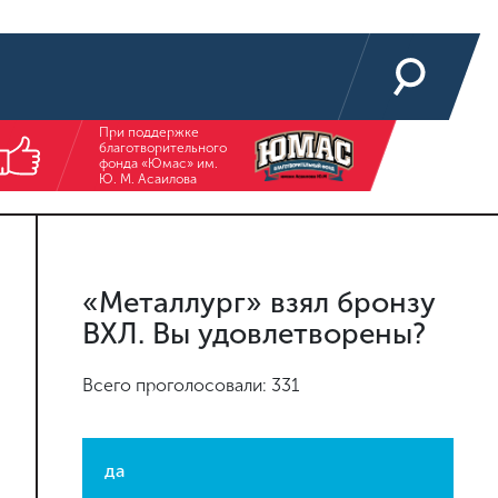
При поддержке
благотворительного
фонда «Юмас» им.
Ю. М. Асаилова
«Металлург» взял бронзу
ВХЛ. Вы удовлетворены?
Всего проголосовали: 331
да