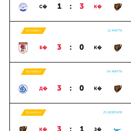
1
:
3
С�
К�
Волейбол
12 МАРТА
3
:
0
Б�
К�
Волейбол
04 МАРТА
3
:
0
Д�
К�
Волейбол
25 ФЕВРАЛЯ
3
:
1
К�
З�