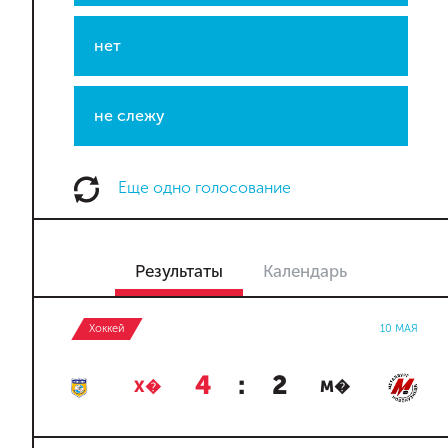
нет
не слежу
Еще одно голосование
Результаты
Календарь
Хоккей
10 МАЯ
4
:
2
Х�
М�