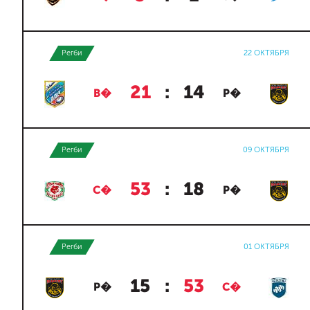
Регби
22 ОКТЯБРЯ
21
:
14
В�
Р�
Регби
09 ОКТЯБРЯ
53
:
18
С�
Р�
Регби
01 ОКТЯБРЯ
15
:
53
Р�
С�