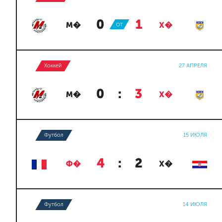
0
:
1
М�
ОТ
Х�
Хоккей
27 АПРЕЛЯ
0
:
3
М�
Х�
Футбол
15 ИЮЛЯ
4
:
2
Ф�
Х�
Футбол
14 ИЮЛЯ