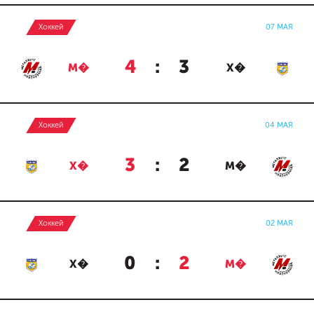
Хоккей
07 МАЯ
4
:
3
М�
Х�
Хоккей
04 МАЯ
3
:
2
Х�
М�
Хоккей
02 МАЯ
0
:
2
Х�
М�