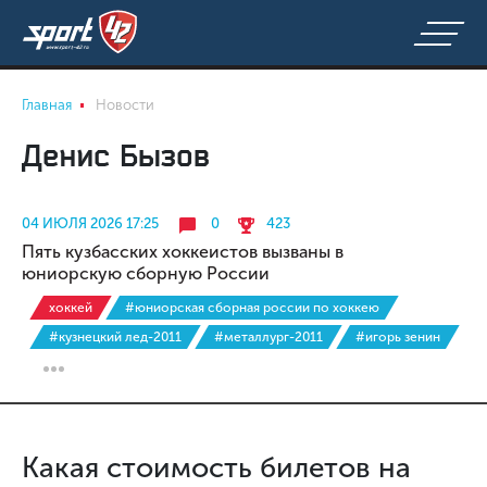
Главная
Новости
Денис Бызов
04 ИЮЛЯ 2026 17:25
0
423
Пять кузбасских хоккеистов вызваны в
юниорскую сборную России
хоккей
#юниорская сборная россии по хоккею
#кузнецкий лед-2011
#металлург-2011
#игорь зенин
Какая стоимость билетов на