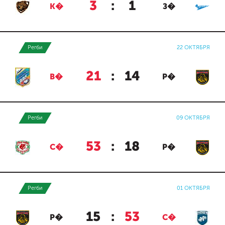
3
:
1
К�
З�
Регби
22 ОКТЯБРЯ
21
:
14
В�
Р�
Регби
09 ОКТЯБРЯ
53
:
18
С�
Р�
Регби
01 ОКТЯБРЯ
15
:
53
Р�
С�