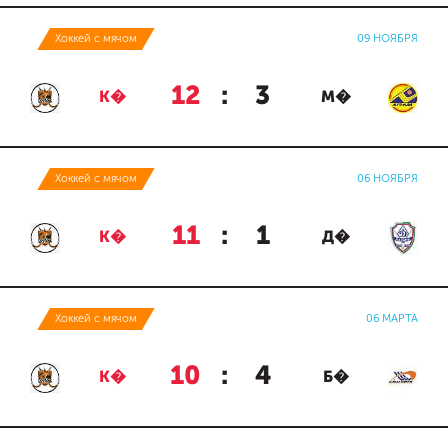
Хоккей с мячом
09 НОЯБРЯ
12
:
3
К�
М�
Хоккей с мячом
06 НОЯБРЯ
11
:
1
К�
Д�
Хоккей с мячом
06 МАРТА
10
:
4
К�
Б�