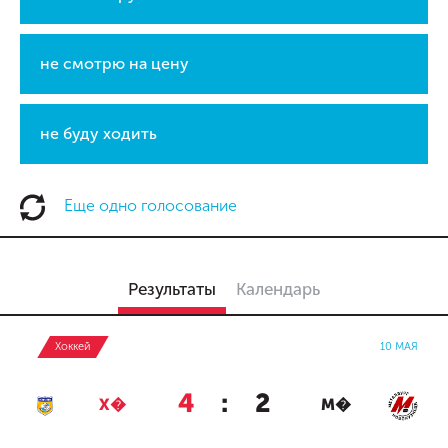
не смотрю на цену
не буду ходить
Еще одно голосование
Результаты
Календарь
Хоккей
10 МАЯ
4
:
2
Х�
М�