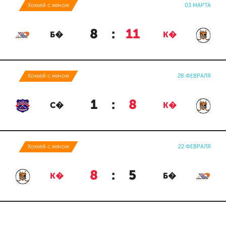
Хоккей с мячом
03 МАРТА
8
:
11
Б�
К�
Хоккей с мячом
28 ФЕВРАЛЯ
1
:
8
С�
К�
Хоккей с мячом
22 ФЕВРАЛЯ
8
:
5
К�
Б�