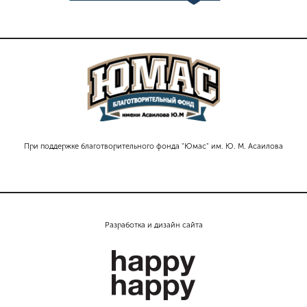
При поддержке благотворительного фонда "Юмас" им. Ю. М. Асаилова
Разработка и дизайн сайта