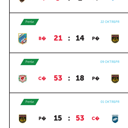
Регби
22 ОКТЯБРЯ
21
:
14
В�
Р�
Регби
09 ОКТЯБРЯ
53
:
18
С�
Р�
Регби
01 ОКТЯБРЯ
15
:
53
Р�
С�