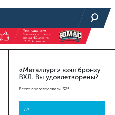
При поддержке
благотворительного
фонда «Юмас» им.
Ю. М. Асаилова
«Металлург» взял бронзу
ВХЛ. Вы удовлетворены?
Всего проголосовали: 325
да