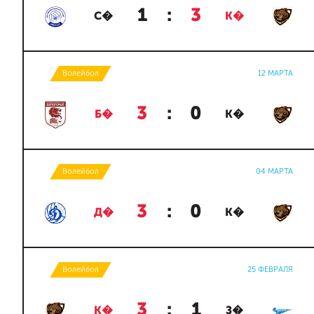
1
:
3
С�
К�
Волейбол
12 МАРТА
3
:
0
Б�
К�
Волейбол
04 МАРТА
3
:
0
Д�
К�
Волейбол
25 ФЕВРАЛЯ
3
:
1
К�
З�