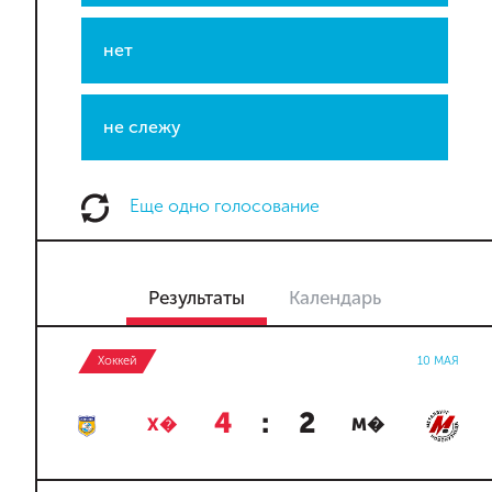
нет
не слежу
Еще одно голосование
Результаты
Календарь
Хоккей
10 МАЯ
4
:
2
Х�
М�