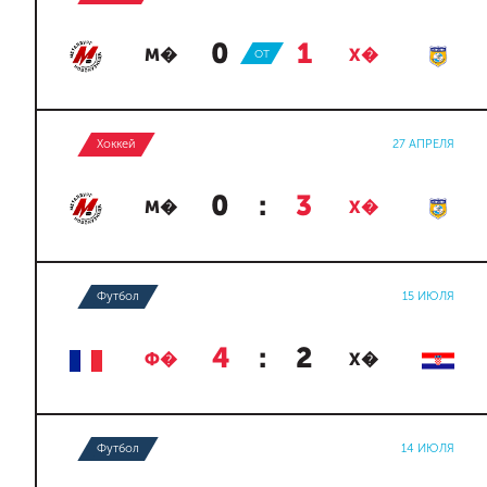
0
:
1
М�
ОТ
Х�
Хоккей
27 АПРЕЛЯ
0
:
3
М�
Х�
Футбол
15 ИЮЛЯ
4
:
2
Ф�
Х�
Футбол
14 ИЮЛЯ