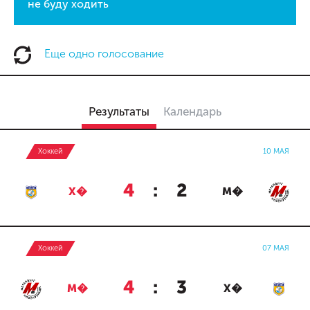
не буду ходить
Еще одно голосование
Результаты
Календарь
Хоккей
10 МАЯ
4
:
2
Х�
М�
Хоккей
07 МАЯ
4
:
3
М�
Х�