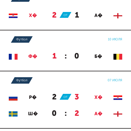
2
:
1
Х�
ОТ
А�
Футбол
10 ИЮЛЯ
1
:
0
Ф�
Б�
Футбол
07 ИЮЛЯ
2
:
3
Р�
ОТ
Х�
0
:
2
Ш�
А�