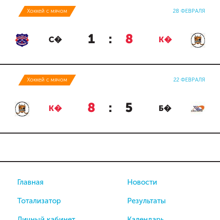
Хоккей с мячом
28 ФЕВРАЛЯ
1
:
8
С�
К�
Хоккей с мячом
22 ФЕВРАЛЯ
8
:
5
К�
Б�
Главная
Новости
Тотализатор
Результаты
Личный кабинет
Календарь