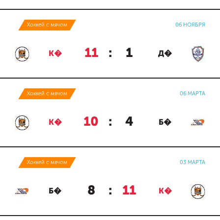
Хоккей с мячом
06 НОЯБРЯ
11
:
1
К�
Д�
Хоккей с мячом
06 МАРТА
10
:
4
К�
Б�
Хоккей с мячом
03 МАРТА
8
:
11
Б�
К�