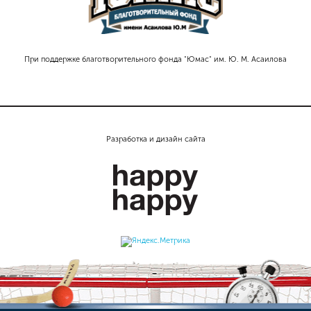
При поддержке благотворительного фонда "Юмас" им. Ю. М. Асаилова
Разработка и дизайн сайта