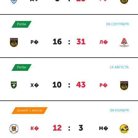
Регби
06 СЕНТЯБРЯ
16
:
31
Р�
Л�
Регби
14 АВГУСТА
10
:
43
Х�
Р�
Хоккей с мячом
09 НОЯБРЯ
12
:
3
К�
М�