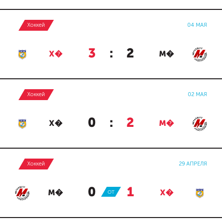
Хоккей
04 МАЯ
3
:
2
Х�
М�
Хоккей
02 МАЯ
0
:
2
Х�
М�
Хоккей
29 АПРЕЛЯ
0
:
1
М�
ОТ
Х�