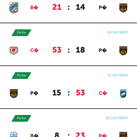
21
:
14
В�
Р�
Регби
09 ОКТЯБРЯ
53
:
18
С�
Р�
Регби
01 ОКТЯБРЯ
15
:
53
Р�
С�
Регби
18 СЕНТЯБРЯ
8
:
23
Д�
Р�