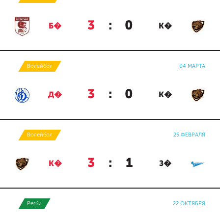
3
:
0
Б�
К�
Волейбол
04 МАРТА
3
:
0
Д�
К�
Волейбол
25 ФЕВРАЛЯ
3
:
1
К�
З�
Регби
22 ОКТЯБРЯ