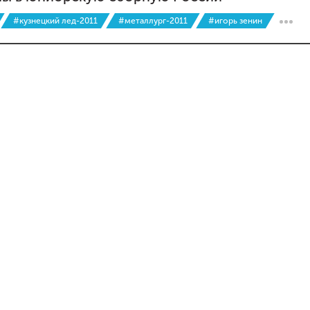
#кузнецкий лед-2011
#металлург-2011
#игорь зенин