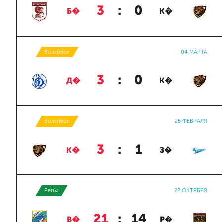
3
:
0
Б�
К�
Волейбол
04 МАРТА
3
:
0
Д�
К�
Волейбол
25 ФЕВРАЛЯ
3
:
1
К�
З�
Регби
22 ОКТЯБРЯ
21
:
14
В�
Р�