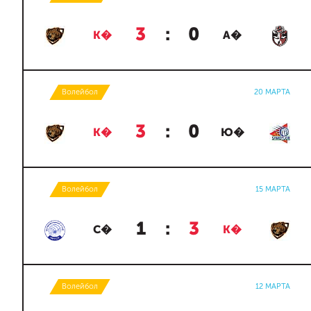
3
:
0
К�
А�
Волейбол
20 МАРТА
3
:
0
К�
Ю�
Волейбол
15 МАРТА
1
:
3
С�
К�
Волейбол
12 МАРТА