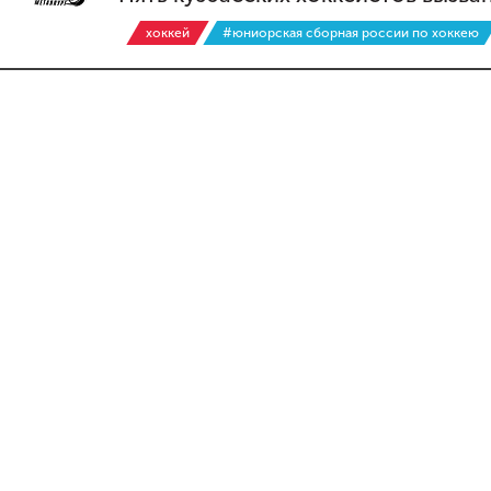
хоккей
#юниорская сборная россии по хоккею