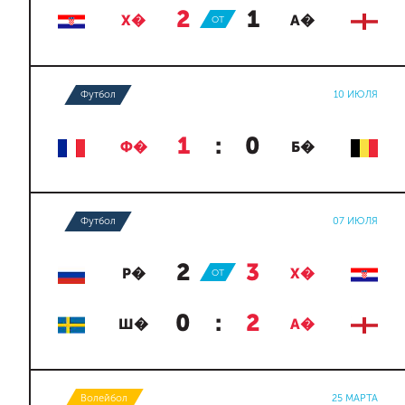
2
:
1
Х�
ОТ
А�
Футбол
10 ИЮЛЯ
1
:
0
Ф�
Б�
Футбол
07 ИЮЛЯ
2
:
3
Р�
ОТ
Х�
0
:
2
Ш�
А�
Волейбол
25 МАРТА