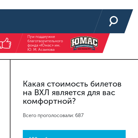
При поддержке
благотворительного
фонда «Юмас» им.
Ю. М. Асаилова
Какая стоимость билетов
на ВХЛ является для вас
комфортной?
Всего проголосовали: 687