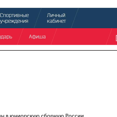
Спортивные
Личный
учреждения
кабинет
ндарь
Афиша
аны в юниорскую сборную России