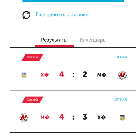
Еще одно голосование
Результаты
Календарь
Хоккей
10 МАЯ
4
:
2
Х�
М�
Хоккей
07 МАЯ
4
:
3
М�
Х�